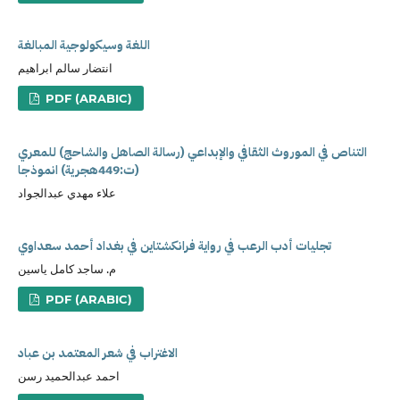
اللغة وسيكولوجية المبالغة
انتضار سالم ابراهيم
PDF (ARABIC)
التناص في الموروث الثقافي والإبداعي (رسالة الصاهل والشاحج) للمعري
(ت:449هجرية) انموذجا
علاء مهدي عبدالجواد
تجليات أدب الرعب في رواية فرانكشتاين في بغداد أحمد سعداوي
م. ساجد كامل ياسين
PDF (ARABIC)
الاغتراب في شعر المعتمد بن عباد
احمد عبدالحميد رسن