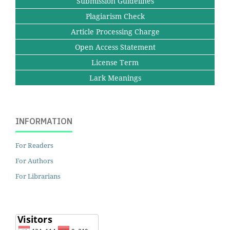
Submission Guidelines
Plagiarism Check
Article Processing Charge
Open Access Statement
License Term
Lark Meanings
INFORMATION
For Readers
For Authors
For Librarians