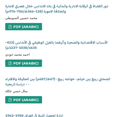
دور القضاة في الرقابة الادارية والمالية في بلاد الاندلس خلال عصري الامارة
والخلافة الاموية (138-366هـ/756-976م)
محمد حسين السويطي
PDF (ARABIC)
الأسباب الاقتصادية والصحية وأثرهما بالعزل الوظيفي في الأندلس (422-
635ه/1030-1237م)
احمد محمد جودي
PDF (ARABIC)
الصحابي ربيع بين خيثم- خواجه ربيع- (67هـ/687م) بين الحقيقة والافتراء
- دراسة تاريخية -
منال حسن عكلة
PDF (ARABIC)
إدارة انحصار التبغ في العراق 1958-1963