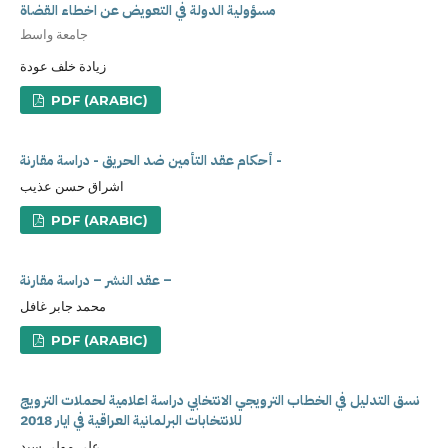
مسؤولية الدولة في التعويض عن اخطاء القضاة
جامعة واسط
زيادة خلف عودة
PDF (ARABIC)
أحكام عقد التأمين ضد الحريق - دراسة مقارنة -
اشراق حسن عذيب
PDF (ARABIC)
عقد النشر – دراسة مقارنة –
محمد جابر غافل
PDF (ARABIC)
نسق التدليل في الخطاب الترويجي الانتخابي دراسة اعلامية لحملات الترويج
للانتخابات البرلمانية العراقية في ايار 2018
علي مولى سيد