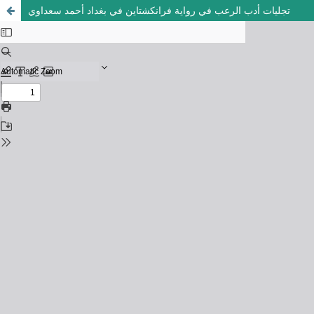
تجليات أدب الرعب في رواية فرانكشتاين في بغداد أحمد سعداوي