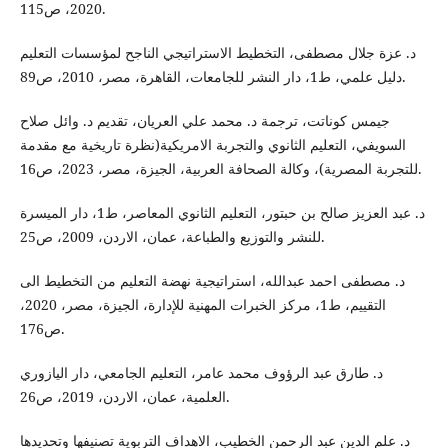
2020، ص115.
د. عزة جلال مصطفى، التخطيط الاستراتيجي الناجح لمؤسسات التعليم
دليل علمي، ط1، دار النشر للجامعات، القاهرة، مصر، 2010، ص89.
جيمس كوناتت، ترجمة د. محمد علي العريان، تقديم د. وائل صلاح
السويفي، التعليم الثانوي والتجربة الامريكية(نظرة تاريخية مع مقدمة
للتجربة المصرية)، وكالة الصحافة العربية، الجيزة، مصر، 2023، ص16.
د. عبد العزيز صالح بن حبتور، التعليم الثانوي المعاصر، ط1، دار الميسرة
للنشر والتوزيع والطباعة، عمان، الاردن، 2009، ص25.
د. مصطفى احمد عبدالله، استراتيجية نهضة التعليم من التخطيط الى
التقييم، ط1، مركز الخبرات المهنية للإدارة، الجيزة، مصر، 2020،
ص176.
د. طارق عبد الرؤوف محمد عامر، التعليم الجامعي، دار اليازوري
العلمية، عمان، الاردن، 2019، ص26.
د. علم الدين عبد الرحمن الخطيب، الاهداف التربوية تصنيفها وتحديدها