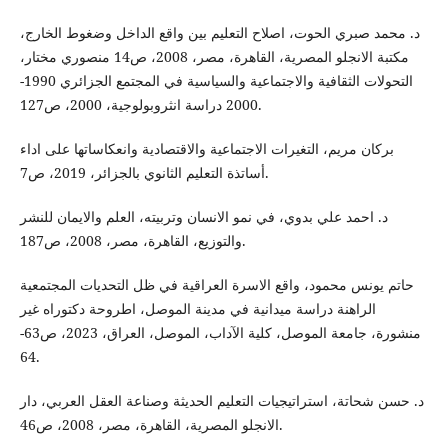
د. محمد صبري الحوت، اصلاح التعليم بين واقع الداخل وضغوط الخارج،
مكتبة الانجلو المصرية، القاهرة، مصر، 2008، ص14 منصوري مختار،
التحولات الثقافية والاجتماعية والسياسية في المجتمع الجزائري 1990-
2000 دراسة انثروبولوجية، 2000، ص127.
بركان مريم، التغيرات الاجتماعية والاقتصادية وانعكاساتها على اداء
أساتذة التعليم الثانوي بالجزائر، 2019، ص7.
د. احمد علي بدوي، في نمو الانسان وتربيته، العلم والايمان للنشر
والتوزيع، القاهرة، مصر، 2008، ص187.
حاتم يونس محمود، واقع الاسرة العراقية في ظل التحديات المجتمعية
الراهنة دراسة ميدانية في مدينة الموصل، اطروحة دكتوراه غير
منشورة، جامعة الموصل، كلية الآداب، الموصل، العراق، 2023، ص63-
64.
د. حسن شحاتة، استراتيجيات التعليم الحديثة وصناعة العقل العربي، دار
الانجلو المصرية، القاهرة، مصر، 2008، ص46.