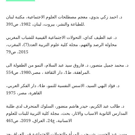
د. احمد زكي بدوي، معجم مصطلحات العلوم الاجتماعية، مكتبة لبنان
للطباعة والنشر، بيروت، لبنان، 1982، ص391.
د. عبد الطيف كداي، التحولات الاجتماعية القيمية للشباب المغربي
محاولة الرصد والفهم، مجلة كلية علوم التربية العدد(7)، المغرب،
2015، ص79
د. محمد جميل منصور، د. فاروق سيد عبد السلام، النمو من الطفولة الى
المراهقة، ط1، دار الثقافة ، مصر،1980، ص554.
د. فؤاد البهي السيد، الاسس النفسية للنمو، ط4، دار الفكر العربي،
القاهرة، مصر، 1975
د. طالب عبد الكريم، حيدر هاشم منضور، السلوك المنحرف لدى طلبة
المدارس الثانوية الاسباب والاثار، بحث، مجلة كلية التربية للبنات للعلوم
الانسانية، ع24، العراق، 2019، ص461
وسن عبد الحسين شريجي، المرأة والتحولات الاجتماعية في العراق بعد