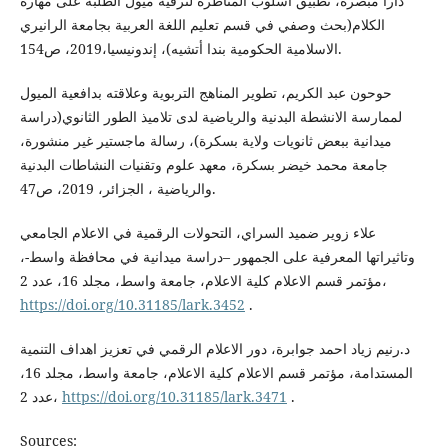
دارا مبصرة، تطبيق اسلوب المناظرة لترقية ميول الطلبة على مهارة
الكلام(بحث وصفي في قسم تعليم اللغة العربية بجامعة الرانيري
الاسلامية الحكومية بندا أتشيه)، إندونيسيا،2019، ص154.
حوحون عبد الكريم، تطوير المناهج التربوية وعلاقته بدافعية الميول
لممارسة الانشطة البدنية والرياضية لدى تلاميذ الطور الثانوي(دراسة
ميدانية ببعض ثانويات ولاية بسكرة)، رسالة ماجستير غير منشورة،
جامعة محمد خيضر بسكرة، معهد علوم وتقنيات النشاطات البدنية
والرياضية ، الجزائر، 2019، ص47.
علاء زوير ضميد السراي، التحولات الرقمية في الاعلام الجامعي
وتاثيراتها المعرفية على الجمهور –دراسة ميدانية في محافظة واسط-،
مؤتمر قسم الاعلام كلية الاعلام، جامعة واسط، مجلد 16، عدد 2،
https://doi.org/10.31185/lark.3452
.
د.رنيم زياد احمد جوابرة، دور الاعلام الرقمي في تعزيز اهداف التنمية
المستدامة، مؤتمر قسم الاعلام كلية الاعلام، جامعة واسط، مجلد 16،
عدد 2،
https://doi.org/10.31185/lark.3471
.
Sources: