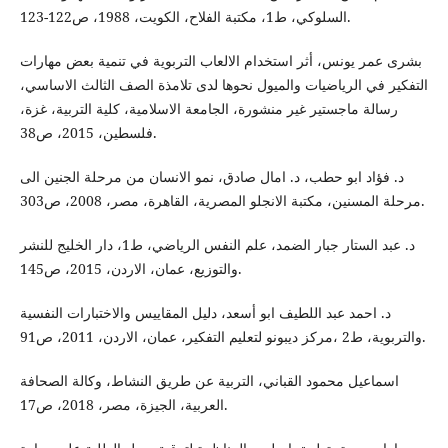
السلوكي، ط1، مكتبة الفلاح، الكويت، 1988، ص122-123.
بشرى عمر يونس، أثر استخدام الالعاب التربوية في تنمية بعض مهارات
التفكير في الرياضيات والميول نحوها لدى تلامذة الصف الثالث الاساسي،
رسالة ماجستير غير منشورة، الجامعة الاسلامية، كلية التربية، غزة،
فلسطين، 2015، ص38.
د. فؤاد ابو حطب، د. امال صادق، نمو الانسان من مرحلة الجنين الى
مرحلة المسنين، مكتبة الانجلو المصرية، القاهرة، مصر، 2008، ص303.
د. عبد الستار جبار الضمد، علم النفس الرياضي، ط1، دار الخليج للنشر
والتوزيع، عمان، الاردن، 2015، ص145.
د. احمد عبد اللطيف ابو أسعد، دليل المقاييس والاختبارات النفسية
والتربوية، ط2 ،مركز ديبونو لتعليم التفكير، عمان، الاردن، 2011، ص91.
اسماعيل محمود القباني، التربية عن طريق النشاط، وكالة الصحافة
العربية، الجيزة، مصر، 2018، ص17.