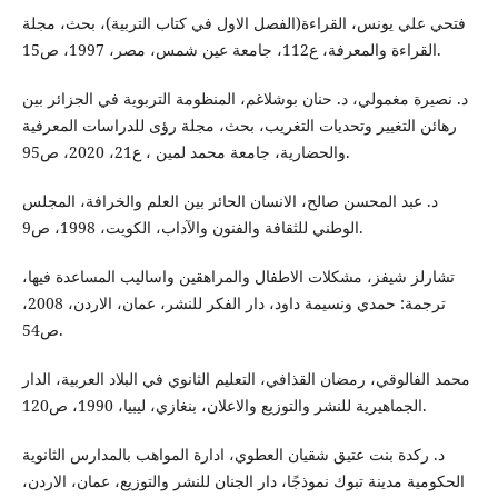
فتحي علي يونس، القراءة(الفصل الاول في كتاب التربية)، بحث، مجلة
القراءة والمعرفة، ع112، جامعة عين شمس، مصر، 1997، ص15.
د. نصيرة مغمولي، د. حنان بوشلاغم، المنظومة التربوية في الجزائر بين
رهائن التغيير وتحديات التغريب، بحث، مجلة رؤى للدراسات المعرفية
والحضارية، جامعة محمد لمين ، ع21، 2020، ص95.
د. عبد المحسن صالح، الانسان الحائر بين العلم والخرافة، المجلس
الوطني للثقافة والفنون والآداب، الكويت، 1998، ص9.
تشارلز شيفز، مشكلات الاطفال والمراهقين واساليب المساعدة فيها،
ترجمة: حمدي ونسيمة داود، دار الفكر للنشر، عمان، الاردن، 2008،
ص54.
محمد الفالوقي، رمضان القذافي، التعليم الثانوي في البلاد العربية، الدار
الجماهيرية للنشر والتوزيع والاعلان، بنغازي، ليبيا، 1990، ص120.
د. ركدة بنت عتيق شقيان العطوي، ادارة المواهب بالمدارس الثانوية
الحكومية مدينة تبوك نموذجًا، دار الجنان للنشر والتوزيع، عمان، الاردن،