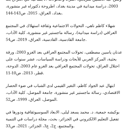
2003، دراسة ميدانية في مدينة بغداد، اطروحة دكتوراه غير منشورة،
بغداد، العراق، 2015، ص143-144.
شهلاء كاظم ناهي، التحولات الاجتماعية وثقافة استهلاك في المجتمع
العراقي (دراسة ميدانية)، رسالة ماجستير غير منشورة، كلية الآداب،
جامعة القادسية، القادسية، العراق، 2019، ص54.
عدنان ياسين مصطفى، تحولات المجتمع العراقي بعد الغزو 2003، ورقة
بحثية، المركز العربي للأبحاث ودراسة السياسات، عشر سنوات على
احتلال العراق، تحولات المجتمع العراقي بعد الغزو عام 2003، الدوحة،
قطر، 2013، ص10-11.
ابتهال عبد الجواد كاظم، التغير القيمي لدى الشباب في ضوء الحصار
الاقتصادي، رسالة ماجستير غير منشورة، جامعة الموصل، كلية الآداب،
الموصل، العراق، 1999، ص52.
بوكبشه جمعية، د. محمد يسعد ليلى، الابعاد السوسيوثقافية ودورها في
تفعيل التعليم الالكتروني في الجزائر، بحث، مجلة دراسات في التنمية
والمجتمع، ج2، ع3، الجزائر، 2021، ص33.