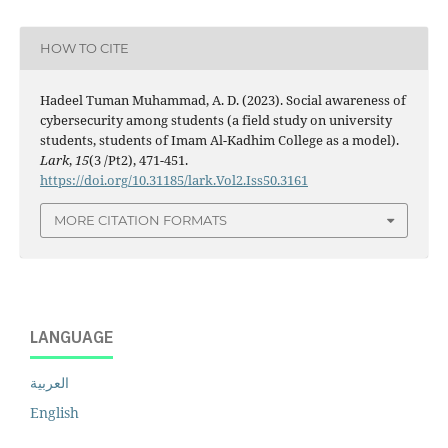
HOW TO CITE
Hadeel Tuman Muhammad, A. D. (2023). Social awareness of
cybersecurity among students (a field study on university
students, students of Imam Al-Kadhim College as a model).
Lark
,
15
(3 /Pt2), 471-451.
https://doi.org/10.31185/lark.Vol2.Iss50.3161
MORE CITATION FORMATS
LANGUAGE
العربية
English