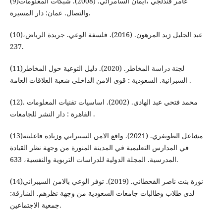
(9)عامر قندلجي ،ايمان السامرائي. (2008). شبكات المعلومات
والتصال. عمان: دار المسيرة.
(10)عبد الجليل زيد المرهون. (2016). فلسفة الوعي. جريدة الرياض،
237.
(11)لجنة دراسة المخاطر. (2020). دليل التوعية حول المخاطر
السبرانية. السعودية : قوى الامن الداخلي شعبة العلاقات العامة .
(12)محمد فتحي عبد الهادي. (2002). اساسيات تقنيات المعلومات .
القاهرة : دار النشر للجامعات .
(13)مشاعل الظويفري. (2021). واقع الامن السيبراني وزيادة فاعليته
في المدارس التعليمية في المدينة المنورة من وجهة نظر القيادة
المدرسية. المجلة الدولية للدراسات التربوية والنفسية، 633.
(14)نورة بنت ناصر القحطاني. (2019). توفر الوعي بالامن السيبراني
لدى طلاب وطالبات جامعات السعودية من وجهة نظرهم. الشارقة:
جمعية الاجتماعين.