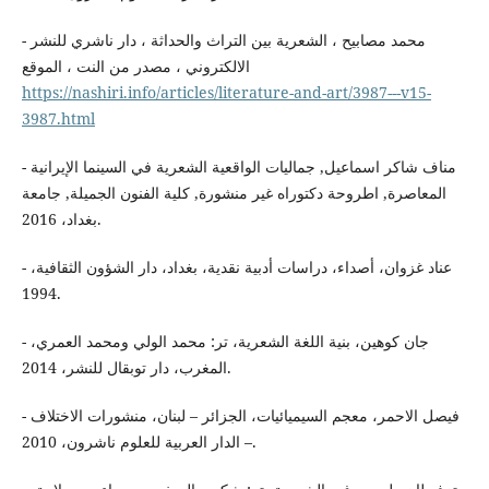
- محمد مصابيح ، الشعرية بين التراث والحداثة ، دار ناشري للنشر
الالكتروني ، مصدر من النت ، الموقع
https://nashiri.info/articles/literature-and-art/3987---v15-
3987.html
- مناف شاكر اسماعيل, جماليات الواقعية الشعرية في السينما الإيرانية
المعاصرة, اطروحة دكتوراه غير منشورة, كلية الفنون الجميلة, جامعة
بغداد، 2016.
- عناد غزوان، أصداء، دراسات أدبية نقدية، بغداد، دار الشؤون الثقافية،
1994.
- جان كوهين، بنية اللغة الشعرية، تر: محمد الولي ومحمد العمري،
المغرب، دار توبقال للنشر، 2014.
- فيصل الاحمر، معجم السيميائيات، الجزائر – لبنان، منشورات الاختلاف
– الدار العربية للعلوم ناشرون، 2010.