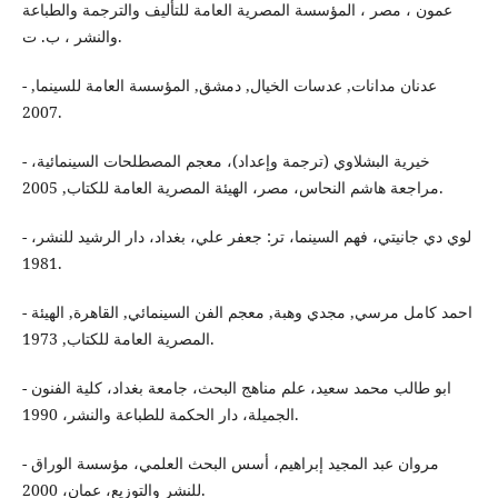
عمون ، مصر ، المؤسسة المصرية العامة للتأليف والترجمة والطباعة
والنشر ، ب. ت.
- عدنان مدانات, عدسات الخيال, دمشق, المؤسسة العامة للسينما,
2007.
- خيرية البشلاوي (ترجمة وإعداد)، معجم المصطلحات السينمائية،
مراجعة هاشم النحاس، مصر، الهيئة المصرية العامة للكتاب, 2005.
- لوي دي جانيتي، فهم السينما، تر: جعفر علي، بغداد، دار الرشيد للنشر،
1981.
- احمد كامل مرسي, مجدي وهبة, معجم الفن السينمائي, القاهرة, الهيئة
المصرية العامة للكتاب, 1973.
- ابو طالب محمد سعيد، علم مناهج البحث، جامعة بغداد، كلية الفنون
الجميلة، دار الحكمة للطباعة والنشر، 1990.
- مروان عبد المجيد إبراهيم، أسس البحث العلمي، مؤسسة الوراق
للنشر والتوزيع، عمان، 2000.