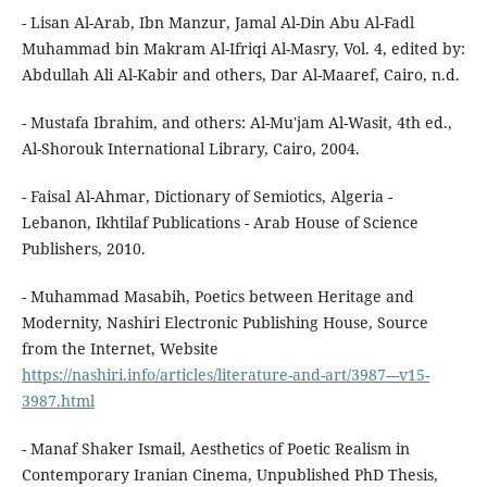
- Lisan Al-Arab, Ibn Manzur, Jamal Al-Din Abu Al-Fadl
Muhammad bin Makram Al-Ifriqi Al-Masry, Vol. 4, edited by:
Abdullah Ali Al-Kabir and others, Dar Al-Maaref, Cairo, n.d.
- Mustafa Ibrahim, and others: Al-Mu'jam Al-Wasit, 4th ed.,
Al-Shorouk International Library, Cairo, 2004.
- Faisal Al-Ahmar, Dictionary of Semiotics, Algeria -
Lebanon, Ikhtilaf Publications - Arab House of Science
Publishers, 2010.
- Muhammad Masabih, Poetics between Heritage and
Modernity, Nashiri Electronic Publishing House, Source
from the Internet, Website
https://nashiri.info/articles/literature-and-art/3987---v15-
3987.html
- Manaf Shaker Ismail, Aesthetics of Poetic Realism in
Contemporary Iranian Cinema, Unpublished PhD Thesis,