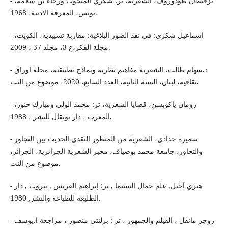
- تزفيطان طودوروف، الشعرية، تر: شكري المبخوت ورجاء بن سلامة،
تونس، المعرفة الادبية، 1968.
- اسماعيل شكري: في نقد الصور البلاغية: مقاربة تشييديه، الكويت،
مجلة الفكر،ع 3، مجلد 37 ، 2009.
- د.سهام طالب، الشعرية مفاهيم نظرية ونماذج تطبيقية، مجلة اوراق
ثقافية، لبنان، السنة الثانية، العدد السابع، 2020، موضوع من النت.
- رومان ياكوبسن، قضايا الشعرية، تر: محمد الولي ومبارك حنوز،
المغرب ، دار توبقال للنشر ، 1988.
- سميرة حدادي، الشعرية من المنظور النقدي الحديث بين التجاور
والتحاور، جامعة محمد بوضياف، مخبر الشعرية الجزائرية، الجزائر،
موضوع من النت.
- هنري آجيل, علم جمال السينما , تر: إبراهيم العريس , بيروت , دار
الطليعة للطباعة والنشر, 1980.
- روجر مانفل ، الفيلم والجمهور ، تر : برلنتي منصور ، مراجعة ا.يوسف