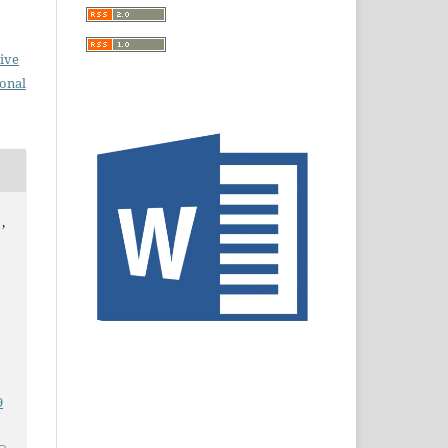
ive
ional
,
9