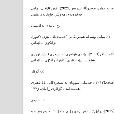
١٢- ناوخۆش، سەلام، خۆشناو، نەریمان، عەبدوڵڵا، ئیدریس(2021)، كوردۆلۆجی، چاپی
حەڤدەیەم، هەولێر، چاپخانەی هێڤی.
ج- نامەی ئەکادیمی:
١٣- كەریم، فەرهاد قادر(٢٠٠٩)، بنیاتی وێنە لە شیعرەكانی (حەمدی)دا، تێزی دكتۆرا،
زانكۆی سلێمانی.
١٤- عەبدوڕەحمان، عەبدولسەلام سالار(٢٠٠٦)، وێنەی هونەری لە شیعری (شێخ نووری
شێخ ساڵح)دا، تێزی دکتۆرا، زانکۆی سلێمانی.
د- گۆڤار:
١٥- سلێمان، هەژار فەقێ(٢٠١٢)، چەمکی سووتان لە شیعرەکانی بابا تاهیری
هەمەدانیدا، گۆڤاری ڕامان، ژ١٧٧.
ه- ماڵپەڕ:
١٦- قادر، هونەر كەمال(2015)، ڕاپۆرتێك دەربارەی رۆڵی مامۆستا لە پەروەردە و