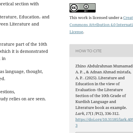
retical section with
Literature, Education، and
This work is licensed under a
Creat
ween Literature and
Commons Attribution 4.0 Internat
License
.
erature part of the 10th
HOW TO CITE
which it is demonstrated
 in
Zhino Abdulrahman Mumamad 
 as language, thought,
A. P. ., & Adnan Ahmad mistafa,
A. P. . (2025). Literature and
ed.
Education in the view of
Evaluation- the Literature
estions,
Section of the 10th Grade of
udy relies on are seen.
Kurdish Language and
Literature book as example.
Lark
,
17
(1 /Pt2), 336-312.
https://doi.org/10.31185/lark.40
3