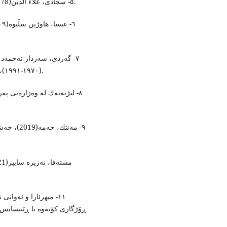
٥- سجادی، علاء الدین(1978)، خوشخوانی، چاپی یەکەم، بەغدا، چاپخانەی مەعارف.
(١٩٧٠-١٩٩١)، چاپی یەکەم، سلێمانی، دەزگای چاپ و پەخشی سەردەم.
٩- مەنتك
ڕۆژگاری كۆنەوە تا ڕێنیسانس.