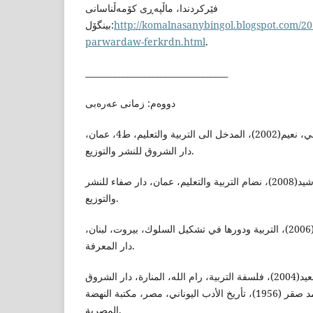
فێركردندا، ماڵپەڕی كۆمەڵناسانی
بینگۆل:
http://komalnasanybingol.blogspot.com/20
parwardaw-ferkrdn.html
.
__________________________________
دووەم: زمانی عەرەبی
١٧- الرشدان، عبدالله و جعنيني، نعيم(2002)، المدخل الى التربية والتعليم، ط4، عمان،
دار الشروق للنشر والتوزيع.
١٨- الخالدي، د.مريم ارشيد(2008)، نضام التربية والتعليم، عمان، دار صفاء للنشر
والتوزيع.
١٩- الطحان، مصطفى محمد (2006)، التربية ودورها في تشكيل السلوك، بيروت، لبنان،
دار المعرفة.
٢٠- اليماني، عبدالكريم سعيد(2004)، فلسفة التربية، رام الله، المنارة، دار الشروق
للنشر والتوزيع. خفاجة، د.محمد صقر (1956)، تأريخ الأدب اليوناني، مصر، مكتبة النهضة
المصرية.