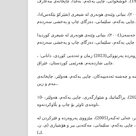
٦- عیسا، هاوژین سڵیوە(٢٠٠٩)، بنیاتی وێنەی هونەری لە شیعری (شێرکۆ بێکەس)دا،
چاپی یەکەم، سلێمانی، دەزگای چاپ و پەخشی سەردەم.
٧- گەردی، سەردار ئەحمەد حەسەن(٢٠٠٤)، بنیاتی وێنەی هونەری لە شیعری کوردیدا
٨- لیژنەیەك لە وەزارەتی پەروەردە پەرتووكی(2023) زمان و ئەدەبی كوردی، دانانی: ،
چاپی شازدەیەم. هەرێمی كوردستان، عێراق.
، حەمە(2019)، چەشە و چەشنە ئەدەبییەكان، چاپی یەکەم، هەولێر، چاپخانەی
مەم و زین،.
١0- مستەفا، نەزیرە سابیر(2021)، پراگماتیك و شێوازگەری، چاپی یەکەم، هەولێر،
ناوەندی ئاوێر بۆ چاپ و بڵاوكردنەوە.
١١- میهرئارا و ئەوانی تر، عەلی ئەكبەر(2005)، مێژووی پەروەردە و فێركردن لە
، چاپی یەکەم، سلێمانی، مەكتەبی بیر و هۆشیاری (ی. ن
ك).