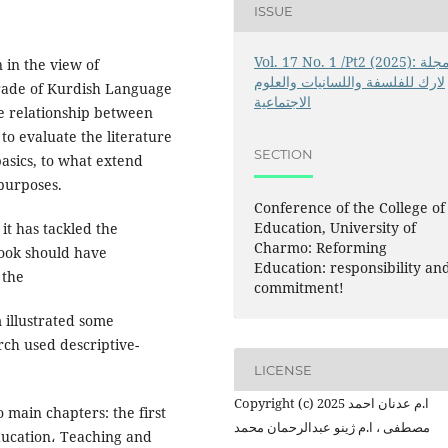
ISSUE
Vol. 17 No. 1 /Pt2 (2025): مجلة
 in the view of
لارك للفلسفة واللسانيات والعلوم
Grade of Kurdish Language
الاجتماعية
e relationship
between
 to evaluate the
literature
SECTION
basics, to what extend
purposes.
Conference of the College of
Education, University of
it has tackled the
Charmo: Reforming
book should have
Education: responsibility an
 the
commitment!
 illustrated some
rch used descriptive-
LICENSE
Copyright (c) 2025 ا.م عدنان احمد
 main chapters: the first
مصطفى ، ا.م ژینو عبدالرحمان محمد
ducation، Teaching and