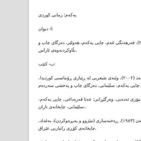
یەکەم: زمانی كوردی
ا- دیوان:
١- قەرەداغی، حەسیب(٢٠٠٢)، فەرهەنگی غەم، چاپی یەکەم، هەولێر، دەزگای چاپ و
بڵاوکردنەوەی ئاراس.
ب- كتێب:
٢- ئەمین، عەبدولقادر محەمەد (٢٠٠٢)، وێنەی شیعریی لە ڕێبازی ڕۆمانسی كوردیدا،
چاپی یەکەم، سلێمانی، دەزگای چاپ و پەخشی سەردەم.
 ئیگڵتن، تێری(2016)، تیۆری ئەدەبی، وەرگێڕانی: عەتا قەرەداغی، چاپی یەکەم
سلێمانی، چاپخانەی تاران،.
٤- بەسیر، د.كامل حەسەن (١٩٨٣)، ڕەخنەسازی (مێژوو و پەیڕەوكردن)، بەغداد،
چاپخانەی كۆڕی زانیاریی عێراق.