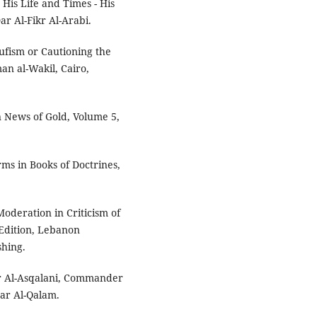
is Life and Times - His
r Al-Fikr Al-Arabi.
Sufism or Cautioning the
an al-Wakil, Cairo,
n News of Gold, Volume 5,
s in Books of Doctrines,
Moderation in Criticism of
Edition, Lebanon
shing.
jar Al-Asqalani, Commander
Dar Al-Qalam.