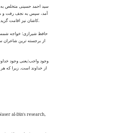
آمد، سپس به نجف رفت و مد
کاشان نیز اقامت گزید و در سال 1198 هجری قمری در کاشان درگذشت(باحث).
از خداوند است. زیرا که ه
ser al-Din's research,