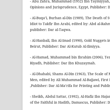
- Abu Zahra, Muhammad (1952) Ibn Taymiyyah, H
Opinions and Jurisprudence, Egypt, Publisher: Da
- Al-Buqa’i, Burhan al-Din (1989), The Death of 
Idiot to Takfir Ibn Arabi, edited by: Abd al-Rahm
publisher: Dar al-Taqwa.
- Al-Hanbali, Ibn Al-Imad (1990), Gold Nuggets i
Beirut, Publisher: Dar Al-Kutub Al-Ilmiyya.
- Al-Hamad, Muhammad bin Ibrahim (2006), Term
Riyadh, Publisher: Dar Ibn Khuzaymah.
- Al-Dhahabi, Shams Al-Din (1963), The Scale of 
Men, edited by Ali Muhammad Al-Bajjawi, First 
,Publisher: Dar Al-Ma’rifa for Printing and Publi
- Sheikh, Abdul Sattar, (1992), Al-Hafiz Ibn Ha
of the Faithful in Hadith, Damascus, Publisher: 