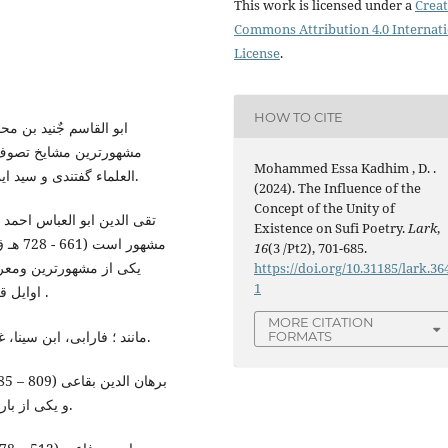
This work is licensed under a
Creat
Commons Attribution 4.0 Internat
License
.
HOW TO CITE
مشهورترین مشایخ تصوف 
Mohammed Essa Kadhim , D. .
العلماء گفتندی و سید این طایفه و امام الائمۀ ایشان بود ( هجویری , 1392 : 285).
(2024). The Influence of the
Concept of the Unity of
Existence on Sufi Poetry.
Lark
,
16
(3 /Pt2), 701-685.
یکی از مشهورترین ومعر
https://doi.org/10.31185/lark.36
1
اوایل قرن هشتم هجری به شمار می رود(ابو زهره ,1952: 6-17) .
MORE CITATION
- مانند ؛ فارابی، ابن سینا، غزالی، ابن الفرید، صدر رومی، ابن هفتاد و دیگران است.
FORMATS
و یکی از بارزترین علمای اسلام در عصر خود به شمار می رود(باحث).