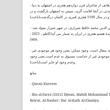
- سید احمد حسینی متخلص به هاتف از شاعران قرن دوازدهم هجری در اصفهان به دنیا
تی در آنجا اقامت گزید، سپس به اصفهان بازگشت و در
- حافظ شیرازی: خواجه شمس الدین محمد حافظ شیرازی، در شهر شیراز متولد شد.
از برجسته ترین شاعران سدۀ هشتم هجری در ایران به شمار می آید(كاظم , 2022 :
909).
- وجود واجب:یعنی وجود خداوند متعال است. وجود ممکن: یعنی وجود هر موجودی غیر
ر موجودی غیر از خداست مسبوق به عدم است.یعنی وجود
وعدم وجود او جایز است(باحث).
منابع
- Quran Kareem
- Ibn al-Farez (2012) Diwan, Mahdi Mohammad Na
Beirut, Al-Nasher: Dar Al-Katb Al-Elamiya.