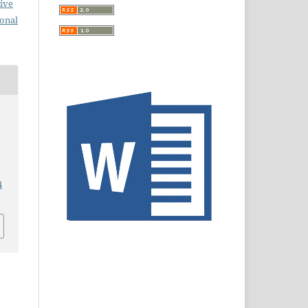
ive
ional
4