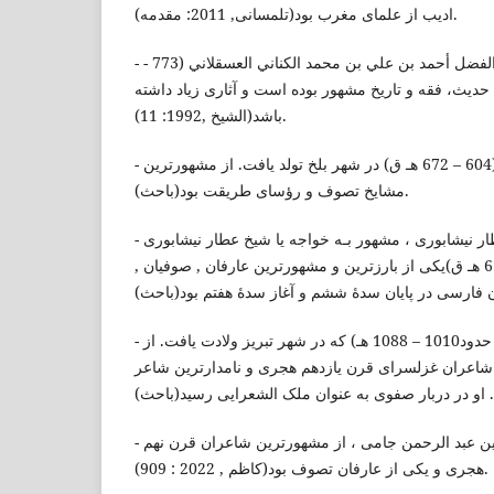
ادیب از علمای مغرب بود(تلمسانی, 2011: مقدمه).
- شيخ الإسلام شهاب الدين أبو الفضل أحمد بن علي بن محمد الكناني العسقلاني (773 -
852 دیث، فقه و تاريخ مشهور بوده است و آثاری زیاد داشته
باشد(الشیخ ,1992: 11).
- جلال الدین محمد بلخی (604 – 672 هـ ق) در شهر بلخ تولد یافت. از مشهورترین
مشایخ تصوف و رؤسای طریقت بود(باحث).
- أبو حامد , محمد بن إبراهيم عطار نیشابوری ، مشهور بـه خواجه یا شیخ عطار نیشابوری
یا فريد الدين عطار(540 – 618 هـ ق)یکی از بارزترین و مشهورترین عارفان , صوفیان ,
- میرزا محمد على صائب( حدود1010 – 1088 هـ) که در شهر تبریز ولادت یافت. از
شاعران غزلسرای قرن یازدهم هجری و نامدارترین شاعر
- عبد الرحمن جامی: نور الدین عبد الرحمن جامی ، از مشهورترین شاعران قرن نهم
هجری و یکی از عارفان تصوف بود(كاظم , 2022 : 909).