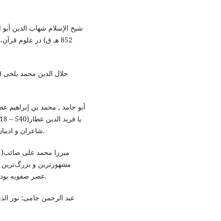
هـ ق) در علوم قرآن، ح
شاعران و ادیبان فارسی در پایان سدهٔ ششم و آغاز سدهٔ هفتم بود(باحث).
مشهورترین و بزرگ‌ترین 
عصر صفویه بود. او در دربار صفوی به عنوان ملک الشعرایی رسید(باحث).