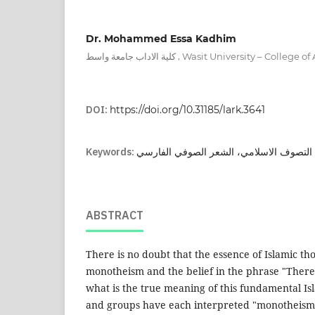
Dr. Mohammed Essa Kadhim
,
كلية الاداب جامعة واسط
Wasit University – College of 
DOI:
https://doi.org/10.31185/lark.3641
Keywords:
 التصوف الاسلامي، الشعر الصوفي الفارسي
ABSTRACT
There is no doubt that the essence of Islamic tho
monotheism and the belief in the phrase "There 
what is the true meaning of this fundamental Isl
and groups have each interpreted "monotheism" 