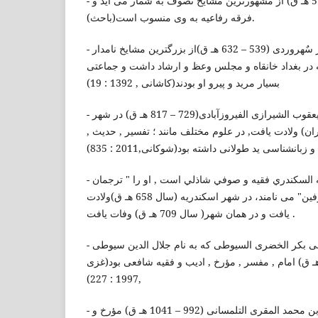
- سید احمد رفاعی (512 – 578 هـ ق) از مشهورترین مشایخ تصوف به شمار می آید و
فرقه رفاعیه به وی منسوب است(باحث).
- شیخ الاسلام شهاب الدین عمر سٌهروردی (539 – 632 هـ ق)از بزرگترین مشایخ نامدار
 بغداد خانقاه و مجلس وعظ و ارشاد داشت و جماعتی
بسیار مرید و پیرو او بودند(کاشانی , 1392 : 19)
- ابو طاهر مجد الدین محمد بن یعقوب الشیرازی الفیروزآبادی(729 – 817 هـ ق) در شهر
یران) ولادت یافت, در علوم مختلف مانند ؛ تفسیر , حدیث
- أحمد بن محمد بن عطاء الله السكندري فقيه و صوفي شاذلي است , او را " ترجمان
الواصلین " و " قطب العارفین" می نامند، در شهر اسکندریه (سال 658 هـ ق)ولادت
یافت و در همان شهر( سال 709 هـ ق) وفات یافت .
- جلال الدین عبد الرحمن بن ابی بکر الخضری السیوطی که به نام جلال الدین سیوطی
هور است(849- 911 هـ ق) امام , مفسر , مؤرخ , ادیب و فقیه شافعی بود(غزی
,1997 : 227)
- شهاب الدین ابو العباس احمد بن محمد المقری التلمسانی (992 – 1041 هـ ق) مؤرخ و