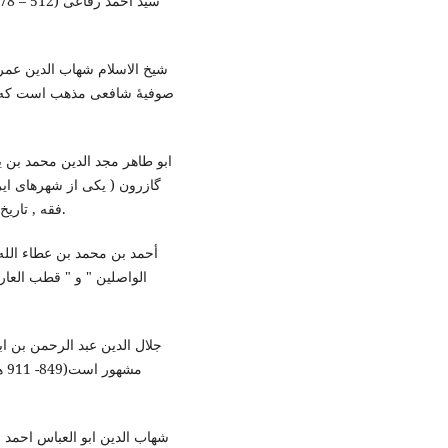
صوفیۀ شافعی مذهب است که در
گازرون ( یکی از شهرهای ا ,
فقه , تاریخ و زبانشناسی ید طولانی داشته بود(شوکانی,2011 : 835).
مش