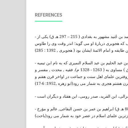
REFERENCES
- ابو القاسم جٌنید بن محمد بن جٌنید مشهور به بغدادی ( 215 – 297 هـ ق) یکی از
که هجویری دربارۀ او می گوید؛ اندر وقت وی را طاوس
- تقی الدین ابو العباس احمد بن عبد الحلیم بن عبد السلام النمیری که به نام ابن تیمیه
مشهور است (661 - 728 هـ ق ) مساوی به ( 1263 - 1328 م). فقیه , محدث , مفسر و
وفترین علمای اهل سنت و جماعت در اواخر قرن هفتم و
- برهان الدین بقاعی (809 – 885 هـ ق) ابراهیم بن عمر بن حسن البقاعی, عالم و مؤرخ