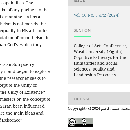
ISSUE
capabilities. The
ial of any partner to the
Vol. 16 No. 3 /Pt2 (2024)
is, monotheism has a
theism is not merely the
SECTION
equality to His attributes
oundation of monotheism, in
than God's, which they
College of Arts Conference,
Wasit University (Eighth):
Cognitive Pathways for the
Humanities and Social
ersian Sufi poetry
Sciences, Reality and
y it and began to explore
Leadership Prospects
 the researcher seeks to
ept of the Unity of
the Unity of Existence?
LICENSE
i masters on the concept of
in Iran been influenced
Copyright (c) 2024 حمد عيسى كاظم
are the main ideas and
f Existence?