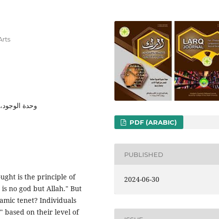
Arts
وحدة الوجود،
PDF (ARABIC)
PUBLISHED
ught is the principle of
2024-06-30
is no god but Allah." But
amic tenet? Individuals
based on their level of