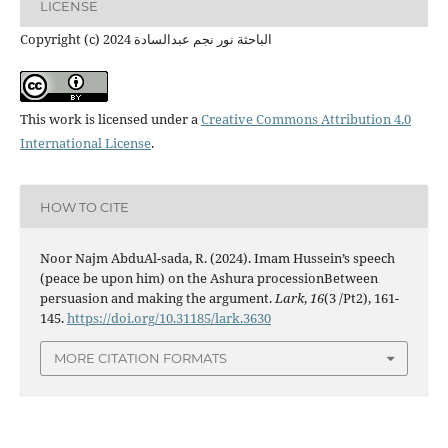
LICENSE
Copyright (c) 2024 الباحثة نور نجم عبدالسادة
This work is licensed under a
Creative Commons Attribution 4.0
International License
.
HOW TO CITE
Noor Najm AbduAl-sada, R. (2024). Imam Hussein’s speech
(peace be upon him) on the Ashura processionBetween
persuasion and making the argument.
Lark
,
16
(3 /Pt2), 161-
145.
https://doi.org/10.31185/lark.3630
MORE CITATION FORMATS