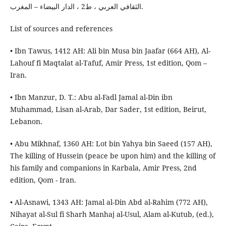
الثقافي العربي ، ط2 ، الدار البيضاء – المغرب.
List of sources and references
• Ibn Tawus, 1412 AH: Ali bin Musa bin Jaafar (664 AH), Al-
Lahouf fi Maqtalat al-Tafuf, Amir Press, 1st edition, Qom –
Iran.
• Ibn Manzur, D. T.: Abu al-Fadl Jamal al-Din ibn
Muhammad, Lisan al-Arab, Dar Sader, 1st edition, Beirut,
Lebanon.
• Abu Mikhnaf, 1360 AH: Lot bin Yahya bin Saeed (157 AH),
The killing of Hussein (peace be upon him) and the killing of
his family and companions in Karbala, Amir Press, 2nd
edition, Qom - Iran.
• Al-Asnawi, 1343 AH: Jamal al-Din Abd al-Rahim (772 AH),
Nihayat al-Sul fi Sharh Manhaj al-Usul, Alam al-Kutub, (ed.),