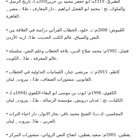
• الطبريّ، 1119ه: أبو جعفر محمد بن جرير(310ه )، تاريخ الرسل
والملوك، تح : محمد ابو الفضل ابراهيم ، دار المعارف ، ط4 ، مصر _
القاهرة.
• العُموش: 2008م: د. خلود، الخطاب القرآني دراسة في العلاقة بين
النص والسياق، عالم الكتب الحديث، ط1، اربد- الأردن.
• فضل، 1992م: محمد صلاح الدين، بلاغة الخطاب وعلم النص، سلسلة
عالم المعرفة ، ط3 ، الكويت.
• كاظم، 2015م: د. مرتضى جبار، اللسانيات التداولية في الخطاب
القانوني، منشورات الضفاف، ط1 ، بيروت_ لبنان.
• الكفوي، 1998م: ايوب بن موسى ابو البقاء الكفوي (1094ه )،
الكليات، تح : عدنان درويش، مؤسسة الرسالة ، ط2 ، بيروت_ لبنان.
• المجلسي، (د.ت): الشيخ محمد باقر، بحار الانوار، دار احياء التراث
العربي ، ط3 ،بيروت _ لبنان.
• يقطين، 2001م: سعيد يقطين، انفتاح النص الروائي، منشورات المركز