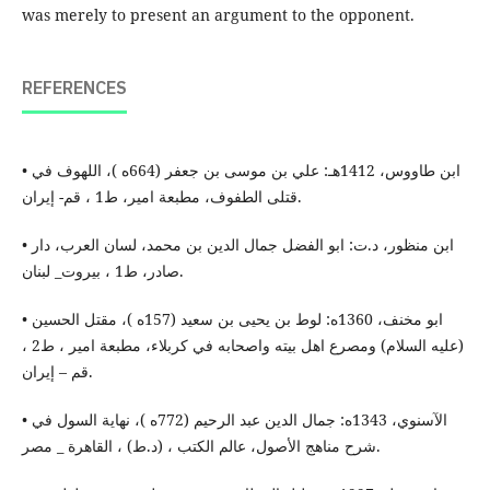
was merely to present an argument to the opponent.
REFERENCES
• ابن طاووس، 1412هـ: علي بن موسى بن جعفر (664ه )، اللهوف في
قتلى الطفوف، مطبعة امير، ط1 ، قم- إيران.
• ابن منظور، د.ت: ابو الفضل جمال الدين بن محمد، لسان العرب، دار
صادر، ط1 ، بيروت_ لبنان.
• ابو مخنف، 1360ه: لوط بن يحيى بن سعيد (157ه )، مقتل الحسين
(عليه السلام) ومصرع اهل بيته واصحابه في كربلاء، مطبعة امير ، ط2 ،
قم – إيران.
• الآسنوي، 1343ه: جمال الدين عبد الرحيم (772ه )، نهاية السول في
شرح مناهج الأصول، عالم الكتب ، (د.ط) ، القاهرة _ مصر.