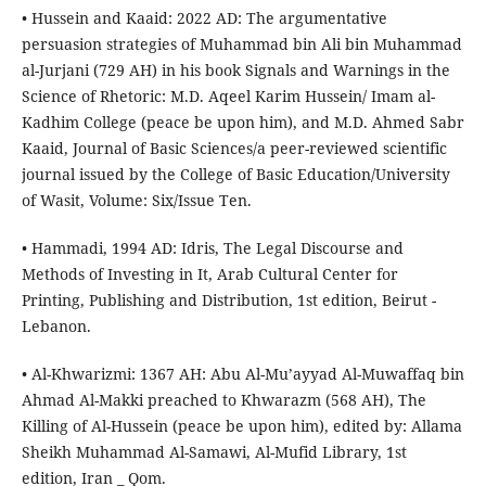
• Hussein and Kaaid: 2022 AD: The argumentative
persuasion strategies of Muhammad bin Ali bin Muhammad
al-Jurjani (729 AH) in his book Signals and Warnings in the
Science of Rhetoric: M.D. Aqeel Karim Hussein/ Imam al-
Kadhim College (peace be upon him), and M.D. Ahmed Sabr
Kaaid, Journal of Basic Sciences/a peer-reviewed scientific
journal issued by the College of Basic Education/University
of Wasit, Volume: Six/Issue Ten.
• Hammadi, 1994 AD: Idris, The Legal Discourse and
Methods of Investing in It, Arab Cultural Center for
Printing, Publishing and Distribution, 1st edition, Beirut -
Lebanon.
• Al-Khwarizmi: 1367 AH: Abu Al-Mu’ayyad Al-Muwaffaq bin
Ahmad Al-Makki preached to Khwarazm (568 AH), The
Killing of Al-Hussein (peace be upon him), edited by: Allama
Sheikh Muhammad Al-Samawi, Al-Mufid Library, 1st
edition, Iran _ Qom.