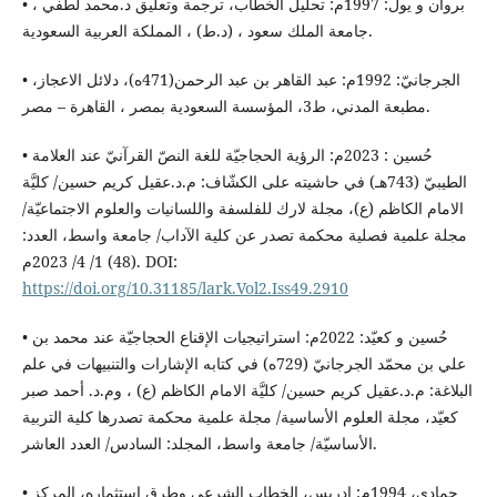
• بروان و يول: 1997م: تحليل الخطاب، ترجمة وتعليق د.محمد لطفي ،
جامعة الملك سعود ، (د.ط) ، المملكة العربية السعودية.
• الجرجانيّ: 1992م: عبد القاهر بن عبد الرحمن(471ه)، دلائل الاعجاز،
مطبعة المدني، ط3، المؤسسة السعودية بمصر ، القاهرة – مصر.
• حُسين : 2023م: الرؤية الحجاجيّة للغة النصّ القرآنيّ عند العلامة
الطيبيّ (743هـ) في حاشيته على الكشّاف: م.د.عقيل كريم حسين/ كليَّة
الامام الكاظم (ع)، مجلة لارك للفلسفة واللسانيات والعلوم الاجتماعيّة/
مجلة علمية فصلية محكمة تصدر عن كلية الآداب/ جامعة واسط، العدد:
(48) 1/ 4/ 2023م. DOI:
https://doi.org/10.31185/lark.Vol2.Iss49.2910
• حُسين و كعيّد: 2022م: استراتيجيات الإقناع الحجاجيّة عند محمد بن
علي بن محمّد الجرجانيّ (729ه) في كتابه الإشارات والتنبيهات في علم
البلاغة: م.د.عقيل كريم حسين/ كليَّة الامام الكاظم (ع) ، وم.د. أحمد صبر
كعيّد، مجلة العلوم الأساسية/ مجلة علمية محكمة تصدرها كلية التربية
الأساسيّة/ جامعة واسط، المجلد: السادس/ العدد العاشر.
• حمادي، 1994م: ادريس، الخطاب الشرعي وطرق استثماره، المركز