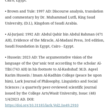
Cairo, Egypt.
• Brown and Yule: 1997 AD: Discourse analysis, translation
and commentary by Dr. Muhammad Lutfi, King Saud
University, (D.I.), Kingdom of Saudi Arabia.
• Al-Jurjani: 1992 AD: Abdul Qahir bin Abdul Rahman (471
AH), Evidence of the Miracle, Al-Madani Press, 3rd edition,
Saudi Foundation in Egypt, Cairo - Egypt.
• Hussein: 2023 AD: The argumentative vision of the
language of the Qur’anic text according to the scholar Al-
Tibi (743 AH) in his footnote to Al-Kashshaf: M.D. Aqeel
Karim Hussein / Imam Al-Kadhim College (peace be upon
him), Lark Journal of Philosophy, Linguistics and Social
Sciences / a quarterly peer-reviewed scientific journal
issued by the College Arts/Wasit University, Issue: (48)
1/4/2023 AD. DOI:
https://doi.org/10.31185/lark.Vol2.Iss49.2910