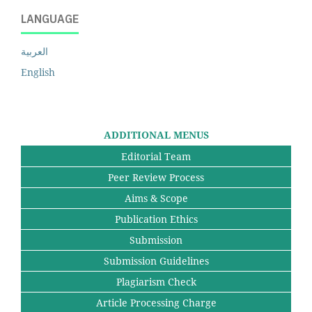
LANGUAGE
العربية
English
ADDITIONAL MENUS
Editorial Team
Peer Review Process
Aims & Scope
Publication Ethics
Submission
Submission Guidelines
Plagiarism Check
Article Processing Charge