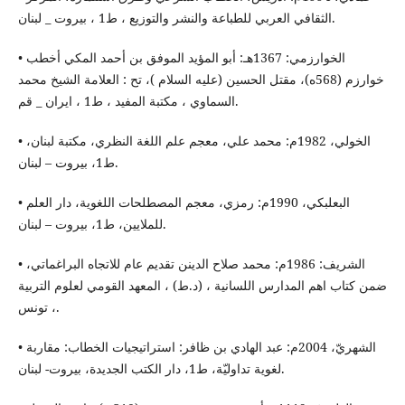
الثقافي العربي للطباعة والنشر والتوزيع ، ط1 ، بيروت _ لبنان.
• الخوارزمي: 1367هـ: أبو المؤيد الموفق بن أحمد المكي أخطب
خوارزم (568ه)، مقتل الحسين (عليه السلام )، تح : العلامة الشيخ محمد
السماوي ، مكتبة المفيد ، ط1 ، ايران _ قم.
• الخولي، 1982م: محمد علي، معجم علم اللغة النظري، مكتبة لبنان،
ط1، بيروت – لبنان.
• البعلبكي، 1990م: رمزي، معجم المصطلحات اللغوية، دار العلم
للملايين، ط1، بيروت – لبنان.
• الشريف: 1986م: محمد صلاح الدينن تقديم عام للاتجاه البراغماتي،
ضمن كتاب اهم المدارس اللسانية ، (د.ط) ، المعهد القومي لعلوم التربية
، تونس.
• الشهريّ، 2004م: عبد الهادي بن ظافر: استراتيجيات الخطاب: مقاربة
لغوية تداوليّة، ط1، دار الكتب الجديدة، بيروت- لبنان.