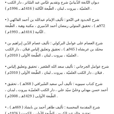
• ديوان النّابغة الذّبيانيّ شرح وتقديم عبّاس عبد السّاتر ، دار الكتب
العلميّة ، بيروت ـ لبنان ، الطّبعة الثّالثة ( 1416هـ ـ 1996م ) .
• شرح الحـدود في النّحو : تأليف الإمام عبدالله بن أحمد الفاكهي (
972هـ ) ، تحقيق المتولي رمضان أحمد الدّميري ، مكتبة وهبة ، الطّبعة
الثّانية ( 1414هـ ـ 1993م ) .
• شرح العصام على عوامل البركولي : تأليف عصام الدّين إبراهيم بن
محمّد بن عربشاه ( 945هـ ) ، تحقيق وتعليق إلياس قبلان ، دار الكتب
العلميّة ، بيروت ـ لبنان ، الطّبعة الأولى ( 2010م ) .
• شرح عوامل الجرجاني : تأليف سعد الله الصّغير ، تحقيق وتعليق إلياس
قبلان ، دار الكتب العلميّة ، بيروت ـ لبنان ، الطّبعة الأولى ( 2010م ) .
• شرح كتـاب سيبويه : تأليف أبي سعيد السّيرافي ( 368هـ ) ، تحقيق
أحمد حسن مهدلي وعليّ سيّد علي ، دار الكتب العلميّـة بيروت ـ لبنـان ،
الطّبعة الأولـى ( 1429هـ ـ 2008م ) .
• شرح المقدمة المحسبة : تأليف طاهر أحمد بن بابشاذ ( 469هـ ) ،
تحقيق خالد عبد الكريم ، الطّبعة الأولى ، الكويت ( 1976م ) .