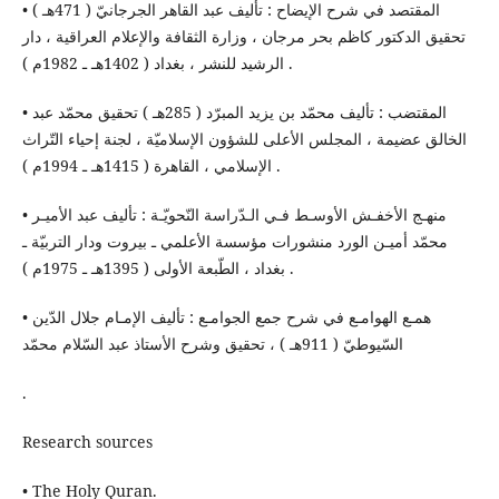
• المقتصد في شرح الإيضاح : تأليف عبد القاهر الجرجانيّ ( 471هـ )
تحقيق الدكتور كاظم بحر مرجان ، وزارة الثقافة والإعلام العراقية ، دار
الرشيد للنشر ، بغداد ( 1402هـ ـ 1982م ) .
• المقتضب : تأليف محمّد بن يزيد المبرّد ( 285هـ ) تحقيق محمّد عبد
الخالق عضيمة ، المجلس الأعلى للشؤون الإسلاميّة ، لجنة إحياء التّراث
الإسلامي ، القاهرة ( 1415هـ ـ 1994م ) .
• منهـج الأخفـش الأوسـط فـي الـدّراسة النّحويّـة : تأليف عبد الأميـر
محمّد أميـن الورد منشورات مؤسسة الأعلمي ـ بيروت ودار التربيّة ـ
بغداد ، الطّبعة الأولى ( 1395هـ ـ 1975م ) .
• همـع الهوامـع في شرح جمع الجوامـع : تأليف الإمـام جلال الدّين
السّيوطيّ ( 911هـ ) ، تحقيق وشرح الأستاذ عبد السّلام محمّد
.
Research sources
• The Holy Quran.