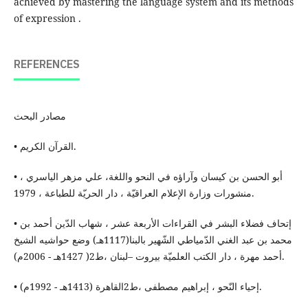
achieved by mastering the language system and its methods
of expression .
REFERENCES
مصادر البحث
• القرآن الكريم.
• أبو الحسن بن كيسان وآراؤه في النحو واللغة، علي مزهر الياسري ،
منشورات وزارة الإعلام العراقيّة ، دار الحريّة للطباعة ، 1979.
• إتحاف فضلاء البشر في القراءات الأربعة عشر ، شهاب الدّين أحمد بن
محمد بن عبد الغني الدّمياطي الشّهير بالبنا(1117هـ) وضع حواشيه الشيخ
أحمد مهرة ، دار الكتب العلميّة بيروت –لبنان ،ط2( 1427هـ - 2006م).
• إحياء النّحو ، إبراهيم مصطفى ،ط2القاهرة (1413هـ - 1992م).