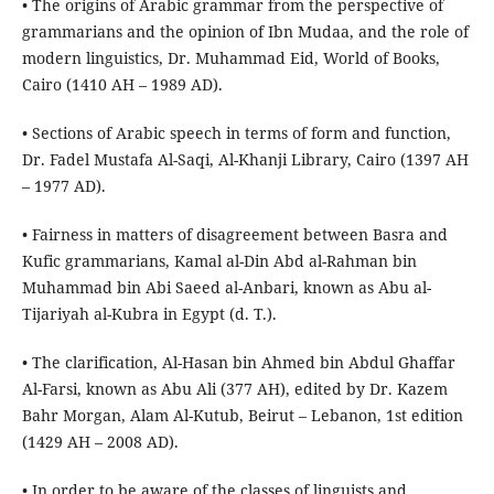
• The origins of Arabic grammar from the perspective of
grammarians and the opinion of Ibn Mudaa, and the role of
modern linguistics, Dr. Muhammad Eid, World of Books,
Cairo (1410 AH – 1989 AD).
• Sections of Arabic speech in terms of form and function,
Dr. Fadel Mustafa Al-Saqi, Al-Khanji Library, Cairo (1397 AH
– 1977 AD).
• Fairness in matters of disagreement between Basra and
Kufic grammarians, Kamal al-Din Abd al-Rahman bin
Muhammad bin Abi Saeed al-Anbari, known as Abu al-
Tijariyah al-Kubra in Egypt (d. T.).
• The clarification, Al-Hasan bin Ahmed bin Abdul Ghaffar
Al-Farsi, known as Abu Ali (377 AH), edited by Dr. Kazem
Bahr Morgan, Alam Al-Kutub, Beirut – Lebanon, 1st edition
(1429 AH – 2008 AD).
• In order to be aware of the classes of linguists and