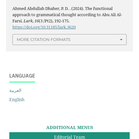
Ahmed Abdullah Dhaher, P. D. . (2024). The functional
approach to grammatical thought according to Abu Ali Al-
Farsi.
Lark
,
16
(3 /Pt2), 192-175.
https://doi.org/10.31185/lark.3620
MORE CITATION FORMATS
LANGUAGE
العربية
English
ADDITIONAL MENUS
Editorial Team