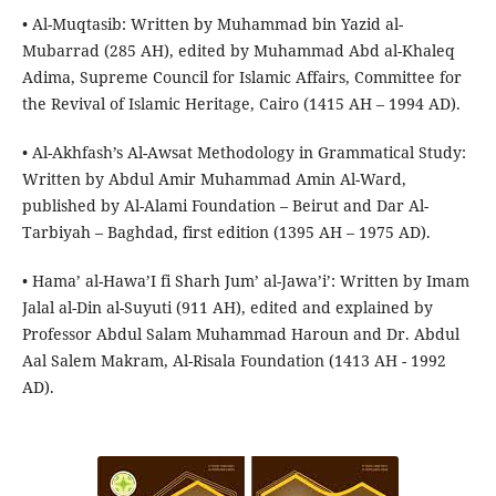
• Al-Muqtasib: Written by Muhammad bin Yazid al-
Mubarrad (285 AH), edited by Muhammad Abd al-Khaleq
Adima, Supreme Council for Islamic Affairs, Committee for
the Revival of Islamic Heritage, Cairo (1415 AH – 1994 AD).
• Al-Akhfash’s Al-Awsat Methodology in Grammatical Study:
Written by Abdul Amir Muhammad Amin Al-Ward,
published by Al-Alami Foundation – Beirut and Dar Al-
Tarbiyah – Baghdad, first edition (1395 AH – 1975 AD).
• Hama’ al-Hawa’I fi Sharh Jum’ al-Jawa’i’: Written by Imam
Jalal al-Din al-Suyuti (911 AH), edited and explained by
Professor Abdul Salam Muhammad Haroun and Dr. Abdul
Aal Salem Makram, Al-Risala Foundation (1413 AH - 1992
AD).