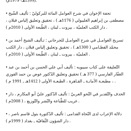
(1399هـ- 1979م).
• تحفة الإخوان في شرح العوامل المائة للبركوليّ : تأليف الشّيخ
مصطفى بن إبراهيم الغليبولي ( 1176هـ ) ، تحقيق وتعليق إلياس قبلان ،
دار الكتب العلميّة ، بيروت ـ لبنان ، الطّبعة الأولى ( 2010م ) .
• تسريح الغوامـل في شرح العوامـل للجرجاني : تـأليف الشيخ أحمد بن
محمّد الفطـامي ( 1300هـ ) ، تحقيق وتعليق إلياس قبلان ، دار الكتب
العلميّة ، بيروت ـ لبنان ، الطّبعة الأولى ( 2010م ) .
• التّعليقة على كتاب سيبويه : تأليف أبي علي الحسن بن أحمد بن عبد
الغفّار الفارسي ( 377 هـ ) تحقيق وتعليق الدّكتور عوض بن حمد القوزي
، مطبعـة الأمانـة ـ القـاهرة ، الطبعـة الأولى ( 1412هـ ـ 1991 م ) .
• الحذف والتّقدير في النّحو العربيّ : تأليف الدّكتور عليّ أبو المكارم ، دار
غريب للطّباعة والنّشر والتّوزيع ، ( 2008م ) .
• دلالة الإعراب لدى النّحاة القدامى : تأليف الدّكتورة بتول قاسم ناصر ،
دار الشؤون الثّقافيّة ـ بغداد ( 1999م ) .