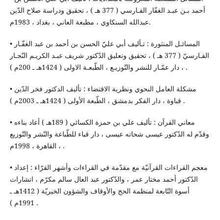
أحمد بـن عبـد الغفّار الفـارسي ( 377 هـ ) ، تحقيق ودراسة صلاح الدّين
عبدالله السنكاوي ، مطبعة العاني ، بغداد ، 1983م.
• المسائـل المنثورة : تـأليف أبي عليّ الحسن بن أحمد بن عبد الغفّـار
الفـارسيّ ( 377 هـ ) ، تحقيق وتعليق الدّكتور شريف عبـد الكريـم النّجـار
، دار عمّـار للنشر والتّوزيـع ، الطّبعـة الاولى ( 1424هـ ـ 200م ) .
• مشكلة العامل النحوي ونظرية الاقتضاء : تأليف الدكتور فخر الدّين
قباوة ، دار الفكر بدمشق ، الطّبعة الأولى ( 1424هـ ـ 2003م ) .
• معاني القرآن : تأليف علي بن حمزة الكسائي ( 189هـ ) أعاد بناءه
وقدّم له الدّكتور عيسى شحاته عيسى ، دار قباء للطّباعة والنّشر والتّوزيع
، القاهرة ، 1998م .
• معجم القراءات القرآنيّة مع مقدّمة في القراءات وأشهر القرّاء : إعداد
الدّكتور أحمد مختار عمر ، والدّكتور عبد العال سالم مكرّم ، اتشارات
أسوة التّابعة لمنظمة الحج والأوقاف والشؤون الخيريّة ( 1412هـ ـ
1991م ) .