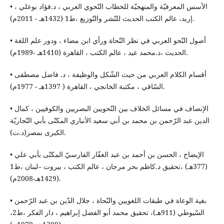
• الأسس المعرفيّة والمنهجيّة للخطاب النّحوي العربي ، د.فؤاد بوعلي ،
إربد، عالم الكتب الحديث للنّشر والتّوزيع ،ط1 (1432هـ - 2011م).
• أصول النّحو العربي في نظر النّحاة ورأي ابن مضاء ، ودور علم اللغة
الحديث ،د.محمد عيد ، عالم الكتب ، القاهرة (1410هـ -1989م).
• أقسام الكلام العربي من حيث الشّكل والوظيفة ، د. فاضل مصطفى
السّاقي ، مكتبة الخانجي ، القاهرة ( 1397هـ - 1977م).
• الإنصاف في مسائل الخلاف بين النّحويين البصريين والكوفيين ، كمال
الدين عبد الرّحمن بن محمد بن أبي سعيد الأنباري المكنّى بأبي التّجاريّة
الكبرى بمصر(د.ت).
• الإيضاح ، الحسن بن أحمد بن عبد الغفّار الفارسيّ المكنّى بأبي علي
(377هـ) ،تحقيق د.كاظم بحر مرجان ، عالم الكتب ، بيروت –لبنان ،ط1
(1429هـ-2008م).
• بغية الوعاة في طبقات اللغويين والنّحاة ، جلال الدّين بن عبد الرّحمن
السّيوطي (911هـ)، تحقيق محمد أبو الفضل إبراهيم ، دار الفكر ،ط2،