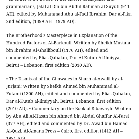
grammarians, Jalal al-Din bin Abdul Rahman al-Suyuti (911
AH), edited by Muhammad Abu al-Fadl Ibrahim, Dar al-Fikr,
2nd edition, (1399 AH - 1979 AD).
The Brotherhood’s Masterpiece in Explanation of the
Hundred Factors of Al-Barkouli: Written by Sheikh Mustafa
bin Ibrahim Al-Ghallibouli (1176 AH), edited and
commented by Elias Qabalan, Dar Al-Kutub Al-Ilmiyya,
Beirut – Lebanon, first edition (2010 AD).
• The Dismissal of the Ghawales in Sharh al-Awalil by al-
Jurjani: Written by Sheikh Ahmed bin Muhammad al-
Futami (1300 AH), edited and commented by Elias Qabalan,
Dar al-Kutub al-Ilmiyyah, Beirut, Lebanon, first edition
(2010 AD). • Commentary on the Book of Sibawayh: Written
by Abu Ali Al-Hasan bin Ahmed bin Abdul Ghaffar Al-Farsi
(377 AH), edited and commented by Dr. Awad bin Hamad
Al-Quzi, Al-Amana Press – Cairo, first edition (1412 AH –
1991 AD).