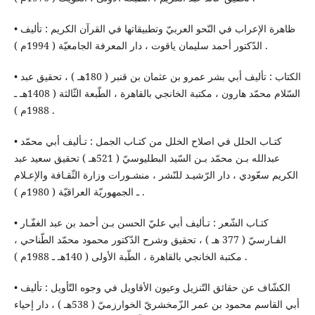
• ظاهرة الإعراب في النّحو العربيّ وتطبيقاتها في القرآن الكريم : تأليف
الدّكتور أحمد سليمان ياقوت ، دار المعرفة الجامعيّة ( 1994م ) .
• الكتاب : تأليف أبي بشر عمرو بن عثمان بن قنبر ( 180هـ ) ، تحقيق عبد
السّلام محمّد هارون ، مكتبة الخانجي بالقاهرة ، الطّبعة الثّالثة ( 1408هـ ـ
1988م ) .
• كتـاب الحلل في اصلاح الخلل من كتـاب الجمل : تـأليف أبي محمّد
عبدالله بـن محمّد بـن السّيد البطليوسيّ ( 521هـ ) تحقيق سعيد عبد
الكريم سعّودي ، دار الرّشيـد للنّشر ، منشـورات وزارة الثّقـافة والإعـلام
ـ الجمهوريّة العراقيّة ( 1980م ) .
• كتـاب الشّعر : تـأليف أبي عليّ الحسن بـن أحمد بن عبد الغفّـار
الفـارسيّ ( 377 هـ ) ، تحقيق وشرح الدّكتور محمود محمّد الطّناحي ،
مكتبة الخانجي بالقاهرة ، الطّبة الأولى ( 140هـ ـ 1988م ) .
• الكشّاف عن حقائق التّنزيل وعيون الأقاويل في وجوه التّأويل : تأليف
أبي القاسم محمود بن عمر الزّمخشريّ الخوارزميّ ( 538هـ ) ، دار إحياء