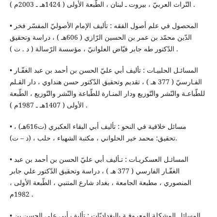
التّراث العربيّ ، بيروت ـ لبنان ، الطّبعة الأولى ( 1424هـ ـ 2003م ) .
• المحصول في علم أصول الفقه : تأليف الإمام الأصوليّ المفسّر فخر
الدّين محمّد بن عمر بن الحسين الرّازي ( 606هـ ) ، دراسة وتحقيق
الدّكتور طه جابر فيّاض العلوانيّ ، مؤسسة الرّسالة ( د . ت ) .
• المسائـل الحلبيـات : تأليف أبي عليّ الحسن بن أحمد بن عبد الغفّـار
الفـارسيّ ( 377 هـ ) ، تقديم وتحقيق الدّكتور حسن هنداوي ، دار القـلم
للطّباعـة والنّشر والتّوزيع ودار المنـارة للطّباعة والنّشر والتّوزيع ، الطّبعة
الأولى ( 1407هـ ـ 1987م ) .
• مسائل خلافية في النحو : تأليف أبي البقاء العكبري (ت616هـ) ،
تحقيق: محمد خير الحلواني ، مكتبة الشهباء ، حلب ، (د – ت).
• المسائـل العسكريـات : تـأليف أبي عليّ الحسن بن أحمد بن عبد
الغفّـار الفارسي ( 377 هـ ) ، دراسة وتحقيق الدّكتور علي جابر
المنصوري ، مطبعة الجامعة ، بغداد شارع المتنبي ، الطّبعة الأولى ،
1982م .
• المسائل المشكلة المعروفـة بالبغداديّات : تأليف أبي علي الحسن بن