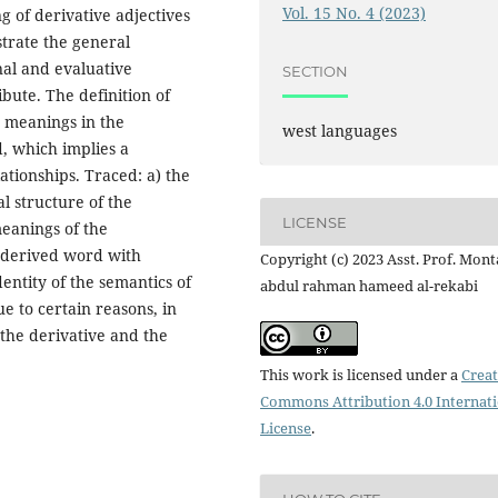
Vol. 15 No. 4 (2023)
g of derivative adjectives
strate the general
nal and evaluative
SECTION
bute. The definition of
e meanings in the
west languages
d, which implies a
ationships. Traced: a) the
l structure of the
LICENSE
eanings of the
e derived word with
Copyright (c) 2023 Asst. Prof. Mont
dentity of the semantics of
abdul rahman hameed al-rekabi
e to certain reasons, in
 the derivative and the
This work is licensed under a
Creat
Commons Attribution 4.0 Internat
License
.