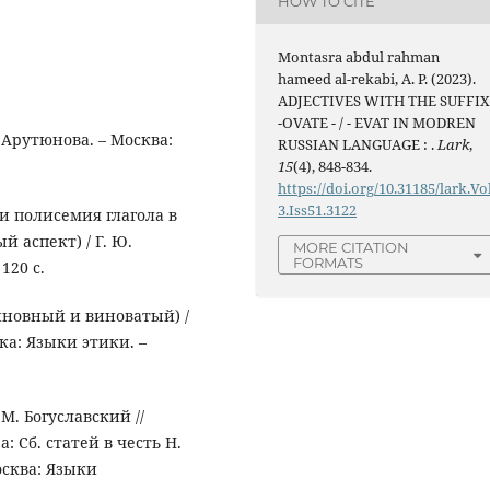
HOW TO CITE
Montasra abdul rahman
hameed al-rekabi, A. P. (2023).
ADJECTIVES WITH THE SUFFI
-OVATE - / - EVAT IN MODREN
 Арутюнова. – Москва:
RUSSIAN LANGUAGE : .
Lark
,
15
(4), 848-834.
https://doi.org/10.31185/lark.Vo
3.Iss51.3122
и полисемия глагола в
 аспект) / Г. Ю.
MORE CITATION
FORMATS
120 с.
виновный и виноватый) /
ка: Языки этики. –
М. Богуславский //
 Сб. статей в честь Н.
Москва: Языки