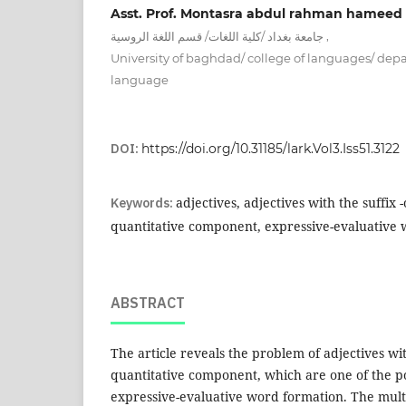
Asst. Prof. Montasra abdul rahman hameed 
,
جامعة بغداد /كلية اللغات/ قسم اللغة الروسية
University of baghdad/ college of languages/ depa
language
DOI:
https://doi.org/10.31185/lark.Vol3.Iss51.3122
Keywords:
adjectives, adjectives with the suffix -o
quantitative component, expressive-evaluative 
ABSTRACT
The article reveals the problem of adjectives wit
quantitative component, which are one of the p
expressive-evaluative word formation. The mul