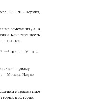
ва: БРЭ; СПб: Норинт,
ьные замечания / А. В.
тики. Качественность.
 С. 161–180.
 Вежбицкая. – Москва:
ра сквозь призму
а. – Москва: Изд-во
тношении к грамматике
ы теории и истории