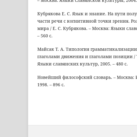
– Москва: Языки славянской культуры, 2004. 
Кубрякова Е. С. Язык и знание. На пути пол
части речи с когнитивной точки зрения. Ро
мира / Е. С. Кубрякова. – Москва: Языки сла
– 560 с.
Майсак Т. А. Типология грамматикализации
глаголами движения и глаголами позиции / Т
Языки славянских культур, 2005. – 480 с.
Новейший философский словарь. – Москва: И
1998. – 896 с.