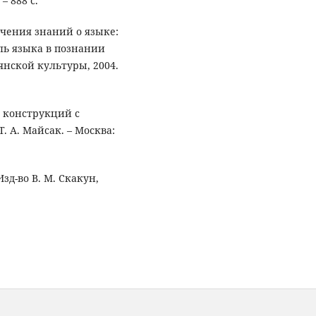
– 888 с.
учения знаний о языке:
ль языка в познании
вянской культуры, 2004.
 конструкций с
. А. Майсак. – Москва:
зд-во В. М. Скакун,