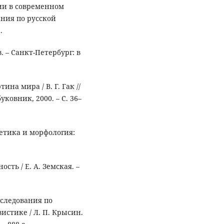
ии в современном
вания по русской
.
. – Санкт-Петербург: в
ина мира / В. Г. Гак //
уковник, 2000. – С. 36–
онетика и морфология:
сть / Е. А. Земская. –
сследования по
стике / Л. П. Крысин.