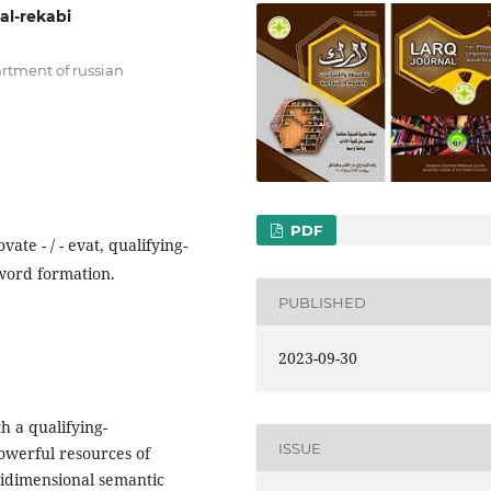
al-rekabi
rtment of russian
PDF
vate - / - evat, qualifying-
word formation.
PUBLISHED
2023-09-30
h a qualifying-
ISSUE
owerful resources of
tidimensional semantic