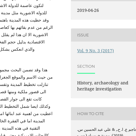
لتكون عاصمة للدولة الاشو
2019-04-26
للدولة الاشورية مثل مدينة 
وقد حظيت هذه المدينة باهتم
الرغم من عدم بقائهم بها كعاص
الاشورية الا ان هذا لم يقلل
ISSUE
الاقتصادية بدليل حجم الفخ
والذي انعكس بشكل ا
Vol. 9 No. 3 (2017)
SECTION
هذا وقد تضمن البحث مجموع
من حيث الاسم والموقع الجغرافي 
History, archaeology and
تنازلت تخطيط المدينة وتقس
heritage investigation
الى قصور ملكية ومنها قصر 
كانت تقع الى جوار الق
وكذلك ايضا شمل التخطيط العاب
اعطيت من اهمية عند ابنائها اما 
HOW TO CITE
المدينة اما في الفقرة الخام
اجم ع. ا. ح., & علي عبد الحسين س.
كالبعثات الامريكية وحتى قيام
(2019). مدينة خرسباد ( دور -