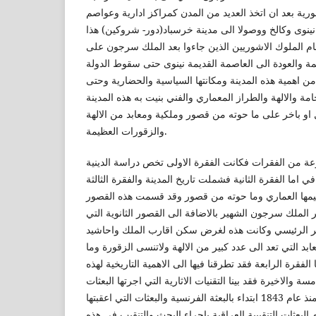
رية بعد ان اتخذ العديد من المدن كمراكز ادارية وعواصم
نينوى وكالخ ووصولا الى مدينة خرسباد(دور- شروكين) هذا
ام الملوك الاشوريين الذين جاءوا بعد الملك سرجون على
مة والعودة الى العاصمة القديمة نينوى حتى سقوط الدولة
 من اهمية هذه المدينة ومكانتها السياسية والحضارية وحتى
امة والالهة والطراز المعماري والفني بنيت به هذه المدينة
و باخر على ما حوته من قصور وملكية ومعابد من الالهة
والزقورات العظيمة.
ة من الفقرات فكانت الفقرة الاولى تخص دراسة الدينية
اما الفقرة الثانية فشملت تاريخ المدينة والفقرة الثالثة
يمها العماري وما حوته من قصور وقد قسمت هذه القصور
الملك سرجون الشهير بالاضافة الى القصور الثانوية التي
صر الرئيسي وكانت هذه لغرض سكن اقارب الملك واحاشيد
د التي تعد الى عدد كبير من الالهة ولاتنسى الزقورة وما
الفقرة الرابعة فقد تطرقنا فيها الى الاهمية التاريخية لهذه
سة والاخيرة فقد بينا التقنيات الاثارية التي اجرتها البعثات
التقنية في هذه المدينة منذ عام 1843 ابتداء بالبعثة الفرنسية والبعثات التي اعقبتها
 البعثات التنقيبية العراقية بإجراء البحث والتنقيب في هذه