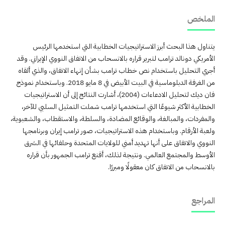
الملخص
يتناول هذا البحث أبرز الاستراتيجيات الخطابية التي استخدمها الرئيس
الأمريكي دونالد ترامب لتبرير قراره بالانسحاب من الاتفاق النووي الإيراني. وقد
أجري التحليل باستخدام نص خطاب ترامب بشأن إنهاء الاتفاق، والذي ألقاه
من الغرفة الدبلوماسية في البيت الأبيض في 8 مايو 2018. وباستخدام نموذج
فان ديك لتحليل الادعاءات (2004)، أشارت النتائج إلى أن الاستراتيجيات
الخطابية الأكثر شيوعًا التي استخدمها ترامب شملت التمثيل السلبي للآخر،
والمفردات، والمبالغة، والوقائع المضادة، والسلطة، والاستقطاب، والشعبوية،
ولعبة الأرقام. وباستخدام هذه الاستراتيجيات، صور ترامب إيران وبرنامجها
النووي والاتفاق على أنها تهديد أمني للولايات المتحدة وحلفائها في الشرق
الأوسط والمجتمع العالمي. ونتيجة لذلك، أقنع ترامب الجمهور بأن قراره
بالانسحاب من الاتفاق كان معقولًا ومبررًا.
المراجع