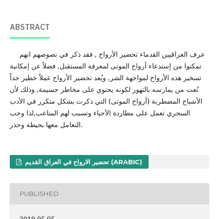
ABSTRACT
عرف العراقيين القدماء تحضير الأرواح , فقد ذكر في نصوصهم انهم
تمكنوا من إستدعاء أرواح الموتى لمعرفة المستقبل, فضلاً عن إمكانية
تسخير هذه الأرواح لمواجهة الشر, ويُعد تحضير الأرواح عملاً خطير جداً
نُعت من يمارسه بالتهور لكونه يحتوي على مخاطر جسيمة, وذلك لأن
الأشباح المضطربة (أرواح الموتى) التي ذكرت بشكل متكرر في الأدب
السحري تعمل على مطاردة الأحياء وتسبب لهم المتاعب,لذا وجب
التعامل معها بحيطة وحذر.
تحضير الارواح في العراق القديم (ARABIC)
PUBLISHED
2019-05-05