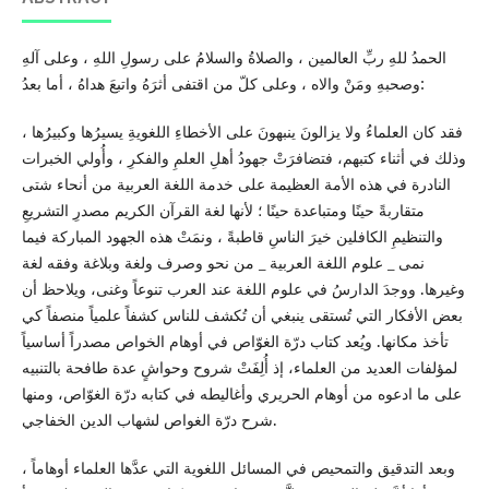
الحمدُ للهِ ربِّ العالمين ، والصلاةُ والسلامُ على رسولِ اللهِ ، وعلى آلهِ
وصحبهِ ومَنْ والاه ، وعلى كلّ من اقتفى أثرَهُ واتبعَ هداهُ ، أما بعدُ:
فقد كان العلماءُ ولا يزالونَ ينبهونَ على الأخطاءِ اللغويةِ يسيرُها وكبيرُها ،
وذلك في أثناء كتبهم، فتضافرَتْ جهودُ أهلِ العلمِ والفكرِ ، وأُولي الخبرات
النادرة في هذه الأمة العظيمة على خدمة اللغة العربية من أنحاء شتى
متقاربةً حينًا ومتباعدة حينًا ؛ لأنها لغة القرآن الكريم مصدرِ التشريعِ
والتنظيمِ الكافلين خيرَ الناسِ قاطبةً ، ونمَتْ هذه الجهود المباركة فيما
نمى _ علوم اللغة العربية _ من نحو وصرف ولغة وبلاغة وفقه لغة
وغيرها. ووجدَ الدارسُ في علوم اللغة عند العرب تنوعاً وغنى، ويلاحظ أن
بعض الأفكار التي تُستقى ينبغي أن تُكشف للناس كشفاً علمياً منصفاً كي
تأخذ مكانها. ويُعد كتاب درّة الغوّاص في أوهام الخواص مصدراً أساسياً
لمؤلفات العديد من العلماء، إذ أُلِفَتْ شروح وحواشٍ عدة طافحة بالتنبيه
على ما ادعوه من أوهام الحريري وأغاليطه في كتابه درّة الغوّاص، ومنها
شرح درّة الغواص لشهاب الدين الخفاجي.
وبعد التدقيق والتمحيص في المسائل اللغوية التي عدَّها العلماء أوهاماً ،