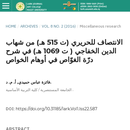
HOME
/
ARCHIVES
/
VOL. 8 NO. 2 (2016)
/
Miscellaneous research
الانتصاف للحريري (ت 515 هـ) من شهاب
الدين الخفاجي ( ت 1069 هـ) في شرح
درّة الغوّاص في أوهام الخواص
فائزة عباس حميدي, أ. م. د.
,
الجامعة المستنصرية / كلية التربية الأساسية
DOI:
https://doi.org/10.31185/lark.Vol1.Iss22.587
ABSTRACT