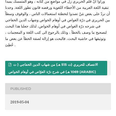
ورأوا أنَّ قلم الحريري زلَّ في مواضعٍ من كتابه ، وهو المتمسك بمبدأ
تنقية اللغة العربية من الأخطاء اللغوية ورفضه قانون تطور اللغة. وجدنا
أن نردّ على بعض مَنْ تصدوا لتخطئة استعمالات الناس ، والوقوف وسطاً
بين الحريري في درّة الغواص في أوهام الخواص وشهاب الدين الخفاجي
في شرحه درّة الغواص في أوهام الخواص، لذلك جعلنا هذا البحث
لتصحيح ما وصف بالخطأ ، وذلك بالرجوع الى كتب اللغة و المعجمات ،
وتوثيقها في حاشية البحث، فالبحث هو إزالة لصفة الخطأ عن بعض ما
خُطِئ .
الانتصاف للحريري (ت 515 هـ) من شهاب الدين الخفاجي ( ت
1069 هـ) في شرح درّة الغوّاص في أوهام الخواص (ARABIC)
PUBLISHED
2019-05-04