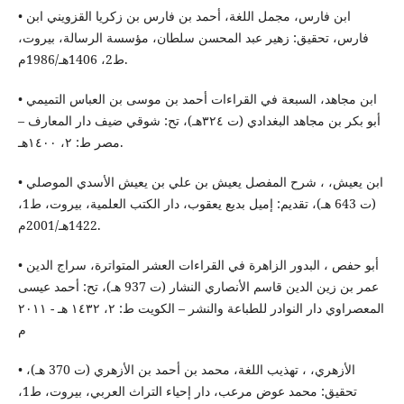
• ابن فارس، مجمل اللغة، أحمد بن فارس بن زكريا القزويني ابن
فارس، تحقيق: زهير عبد المحسن سلطان، مؤسسة الرسالة، بيروت،
ط2، 1406هـ/1986م.
• ابن مجاهد، السبعة في القراءات أحمد بن موسى بن العباس التميمي
أبو بكر بن مجاهد البغدادي (ت ٣٢٤هـ)، تح: شوقي ضيف دار المعارف –
مصر ط: ٢، ١٤٠٠هـ.
• ابن يعيش، ، شرح المفصل يعيش بن علي بن يعيش الأسدي الموصلي
(ت 643 هـ)، تقديم: إميل بديع يعقوب، دار الكتب العلمية، بيروت، ط1،
1422هـ/2001م.
• أبو حفص ، البدور الزاهرة في القراءات العشر المتواترة، سراج الدين
عمر بن زين الدين قاسم الأنصاري النشار (ت 937 هـ)، تح: أحمد عيسى
المعصراوي دار النوادر للطباعة والنشر – الكويت ط: ٢، ١٤٣٢ هـ - ٢٠١١
م
• الأزهري، ، تهذيب اللغة، محمد بن أحمد بن الأزهري (ت 370 هـ)،
تحقيق: محمد عوض مرعب، دار إحياء التراث العربي، بيروت، ط1،