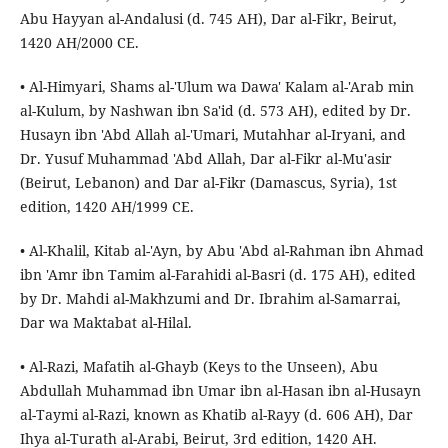
Abu Hayyan al-Andalusi (d. 745 AH), Dar al-Fikr, Beirut,
1420 AH/2000 CE.
• Al-Himyari, Shams al-'Ulum wa Dawa' Kalam al-'Arab min
al-Kulum, by Nashwan ibn Sa'id (d. 573 AH), edited by Dr.
Husayn ibn 'Abd Allah al-'Umari, Mutahhar al-Iryani, and
Dr. Yusuf Muhammad 'Abd Allah, Dar al-Fikr al-Mu'asir
(Beirut, Lebanon) and Dar al-Fikr (Damascus, Syria), 1st
edition, 1420 AH/1999 CE.
• Al-Khalil, Kitab al-'Ayn, by Abu 'Abd al-Rahman ibn Ahmad
ibn 'Amr ibn Tamim al-Farahidi al-Basri (d. 175 AH), edited
by Dr. Mahdi al-Makhzumi and Dr. Ibrahim al-Samarrai,
Dar wa Maktabat al-Hilal.
• Al-Razi, Mafatih al-Ghayb (Keys to the Unseen), Abu
Abdullah Muhammad ibn Umar ibn al-Hasan ibn al-Husayn
al-Taymi al-Razi, known as Khatib al-Rayy (d. 606 AH), Dar
Ihya al-Turath al-Arabi, Beirut, 3rd edition, 1420 AH.