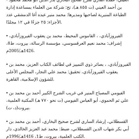
بن أحمد العيني (ت ٨٥٥ هـ)، تح: شركة من العلماء بمساعدة إدارة
الطباعة المنيرية لصاحبها ومديرها: محمد منير عبده أغا الدمشقي عدد
الأجزاء: ٢٥ جزءًا في ١٢ مجلدًا.
• الفيروزآبادي، ، القاموس المحيط، محمد بن يعقوب الفيروزآبادي،
إشراف: محمد نعيم العرقسوسي، مؤسسة الرسالة، بيروت، ط8،
1426هـ/2005م.
• الفيروزآبادي، ، بصائر ذوي التمييز في لطائف الكتاب العزيز، محمد بن
يعقوب الفيروزآبادي، تحقيق: محمد علي النجار، المجلس الأعلى
للشؤون الإسلامية، القاهرة.
• الفيومي المصباح المنير في غريب الشرح الكبير أحمد بن محمد بن
علي ثم الحموي، أبو العباس الفيومي (ت نحو ٧٧٠ هـ) المكتبة العلمية،
بيروت(د، ت).
• القسطلاني، إرشاد الساري لشرح صحيح البخاري، أحمد بن محمد بن
أبي بكر شهاب الدين القسطلاني، ضبط: محمد عبد العزيز الخالدي، دار
الكتب العلمية، بيروت، ط1، 1416هـ/1996م.