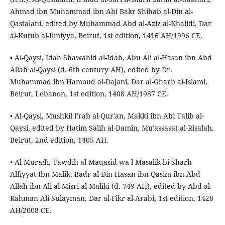
Ahmad ibn Muhammad ibn Abi Bakr Shihab al-Din al-
Qastalani, edited by Muhammad Abd al-Aziz al-Khalidi, Dar
al-Kutub al-Ilmiyya, Beirut, 1st edition, 1416 AH/1996 CE.
• Al-Qaysi, Idah Shawahid al-Idah, Abu Ali al-Hasan ibn Abd
Allah al-Qaysi (d. 6th century AH), edited by Dr.
Muhammad ibn Hamoud al-Dajani, Dar al-Gharb al-Islami,
Beirut, Lebanon, 1st edition, 1408 AH/1987 CE.
• Al-Qaysi, Mushkil I'rab al-Qur'an, Makki ibn Abi Talib al-
Qaysi, edited by Hatim Salih al-Damin, Mu'assasat al-Risalah,
Beirut, 2nd edition, 1405 AH.
• Al-Muradi, Tawdih al-Maqasid wa-l-Masalik bi-Sharh
Alfiyyat Ibn Malik, Badr al-Din Hasan ibn Qasim ibn Abd
Allah ibn Ali al-Misri al-Maliki (d. 749 AH), edited by Abd al-
Rahman Ali Sulayman, Dar al-Fikr al-Arabi, 1st edition, 1428
AH/2008 CE.