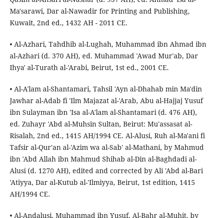
Ma'sarawi, Dar al-Nawadir for Printing and Publishing,
Kuwait, 2nd ed., 1432 AH - 2011 CE.
• Al-Azhari, Tahdhib al-Lughah, Muhammad ibn Ahmad ibn
al-Azhari (d. 370 AH), ed. Muhammad 'Awad Mur'ab, Dar
Ihya' al-Turath al-'Arabi, Beirut, 1st ed., 2001 CE.
• Al-A'lam al-Shantamari, Tahsil 'Ayn al-Dhahab min Ma'din
Jawhar al-Adab fi 'Ilm Majazat al-'Arab, Abu al-Hajjaj Yusuf
ibn Sulayman ibn 'Isa al-A'lam al-Shantamari (d. 476 AH),
ed. Zuhayr 'Abd al-Muhsin Sultan, Beirut: Mu'assasat al-
Risalah, 2nd ed., 1415 AH/1994 CE. Al-Alusi, Ruh al-Ma'ani fi
Tafsir al-Qur'an al-'Azim wa al-Sab' al-Mathani, by Mahmud
ibn 'Abd Allah ibn Mahmud Shihab al-Din al-Baghdadi al-
Alusi (d. 1270 AH), edited and corrected by Ali 'Abd al-Bari
'Atiyya, Dar al-Kutub al-'Ilmiyya, Beirut, 1st edition, 1415
AH/1994 CE.
• Al-Andalusi, Muhammad ibn Yusuf, Al-Bahr al-Muhit, by