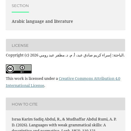
SECTION
Arabic language and literature
LICENSE
Copyright (c) 2026 الباحثة: إسراء كريم صادق عبد، أ. م. د. مظفر عبد رومي.
This work is licensed under a
Creative Commons Attribution 4.0
International License
.
HOW TO CITE
Israa Karim Sadiq Abdul, R., & Mudhaffar Abdul Rumi, A. P.
D. (2026). Languages with weak grammatical skills: A
descriptive and normative.
Lark
,
18
(3), 110-121.