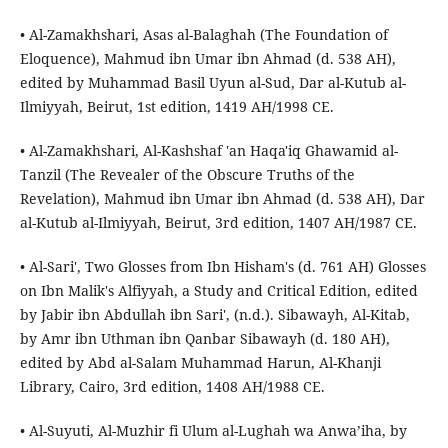
• Al-Zamakhshari, Asas al-Balaghah (The Foundation of
Eloquence), Mahmud ibn Umar ibn Ahmad (d. 538 AH),
edited by Muhammad Basil Uyun al-Sud, Dar al-Kutub al-
Ilmiyyah, Beirut, 1st edition, 1419 AH/1998 CE.
• Al-Zamakhshari, Al-Kashshaf 'an Haqa'iq Ghawamid al-
Tanzil (The Revealer of the Obscure Truths of the
Revelation), Mahmud ibn Umar ibn Ahmad (d. 538 AH), Dar
al-Kutub al-Ilmiyyah, Beirut, 3rd edition, 1407 AH/1987 CE.
• Al-Sari', Two Glosses from Ibn Hisham's (d. 761 AH) Glosses
on Ibn Malik's Alfiyyah, a Study and Critical Edition, edited
by Jabir ibn Abdullah ibn Sari', (n.d.). Sibawayh, Al-Kitab,
by Amr ibn Uthman ibn Qanbar Sibawayh (d. 180 AH),
edited by Abd al-Salam Muhammad Harun, Al-Khanji
Library, Cairo, 3rd edition, 1408 AH/1988 CE.
• Al-Suyuti, Al-Muzhir fi Ulum al-Lughah wa Anwa’iha, by