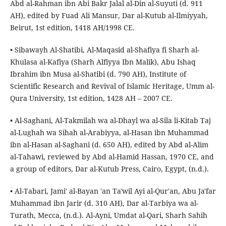
Abd al-Rahman ibn Abi Bakr Jalal al-Din al-Suyuti (d. 911
AH), edited by Fuad Ali Mansur, Dar al-Kutub al-Ilmiyyah,
Beirut, 1st edition, 1418 AH/1998 CE.
• Sibawayh Al-Shatibi, Al-Maqasid al-Shafiya fi Sharh al-
Khulasa al-Kafiya (Sharh Alfiyya Ibn Malik), Abu Ishaq
Ibrahim ibn Musa al-Shatibi (d. 790 AH), Institute of
Scientific Research and Revival of Islamic Heritage, Umm al-
Qura University, 1st edition, 1428 AH – 2007 CE.
• Al-Saghani, Al-Takmilah wa al-Dhayl wa al-Sila li-Kitab Taj
al-Lughah wa Sihah al-Arabiyya, al-Hasan ibn Muhammad
ibn al-Hasan al-Saghani (d. 650 AH), edited by Abd al-Alim
al-Tahawi, reviewed by Abd al-Hamid Hassan, 1970 CE, and
a group of editors, Dar al-Kutub Press, Cairo, Egypt, (n.d.).
• Al-Tabari, Jami' al-Bayan 'an Ta'wil Ayi al-Qur'an, Abu Ja'far
Muhammad ibn Jarir (d. 310 AH), Dar al-Tarbiya wa al-
Turath, Mecca, (n.d.). Al-Ayni, Umdat al-Qari, Sharh Sahih