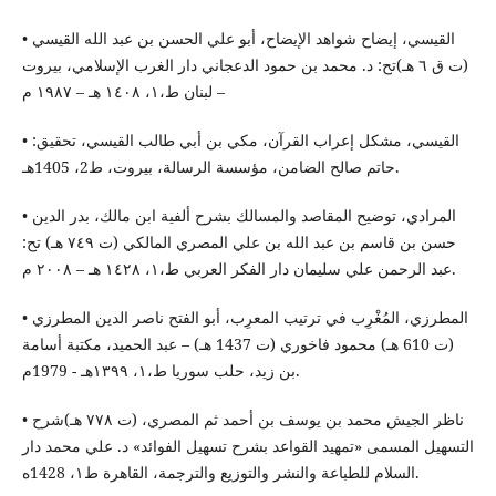
• القيسي، إيضاح شواهد الإيضاح، أبو علي الحسن بن عبد الله القيسي
(ت ق ٦ هـ)تح: د. محمد بن حمود الدعجاني دار الغرب الإسلامي، بيروت
– لبنان ط،١، ١٤٠٨ هـ – ١٩٨٧ م
• القيسي، مشكل إعراب القرآن، مكي بن أبي طالب القيسي، تحقيق:
حاتم صالح الضامن، مؤسسة الرسالة، بيروت، ط2، 1405هـ.
• المرادي، توضيح المقاصد والمسالك بشرح ألفية ابن مالك، بدر الدين
حسن بن قاسم بن عبد الله بن علي المصري المالكي (ت ٧٤٩ هـ) تح:
عبد الرحمن علي سليمان دار الفكر العربي ط،١، ١٤٢٨ هـ – ٢٠٠٨ م.
• المطرزي، المُغْرِب في ترتيب المعرِب، أبو الفتح ناصر الدين المطرزي
(ت 610 هـ) محمود فاخوري (ت 1437 هـ) – عبد الحميد، مكتبة أسامة
بن زيد، حلب سوريا ط،١، ١٣٩٩هـ - 1979م.
• ناظر الجيش محمد بن يوسف بن أحمد ثم المصري، (ت ٧٧٨ هـ)شرح
التسهيل المسمى «تمهيد القواعد بشرح تسهيل الفوائد» د. علي محمد دار
السلام للطباعة والنشر والتوزيع والترجمة، القاهرة ط١، 1428ه.