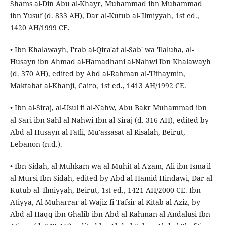
Shams al-Din Abu al-Khayr, Muhammad ibn Muhammad
ibn Yusuf (d. 833 AH), Dar al-Kutub al-'Ilmiyyah, 1st ed.,
1420 AH/1999 CE.
• Ibn Khalawayh, I'rab al-Qira'at al-Sab' wa 'Ilaluha, al-
Husayn ibn Ahmad al-Hamadhani al-Nahwi Ibn Khalawayh
(d. 370 AH), edited by Abd al-Rahman al-'Uthaymin,
Maktabat al-Khanji, Cairo, 1st ed., 1413 AH/1992 CE.
• Ibn al-Siraj, al-Usul fi al-Nahw, Abu Bakr Muhammad ibn
al-Sari ibn Sahl al-Nahwi Ibn al-Siraj (d. 316 AH), edited by
Abd al-Husayn al-Fatli, Mu'assasat al-Risalah, Beirut,
Lebanon (n.d.).
• Ibn Sidah, al-Muhkam wa al-Muhit al-A'zam, Ali ibn Isma'il
al-Mursi Ibn Sidah, edited by Abd al-Hamid Hindawi, Dar al-
Kutub al-'Ilmiyyah, Beirut, 1st ed., 1421 AH/2000 CE. Ibn
Atiyya, Al-Muharrar al-Wajiz fi Tafsir al-Kitab al-Aziz, by
Abd al-Haqq ibn Ghalib ibn Abd al-Rahman al-Andalusi Ibn