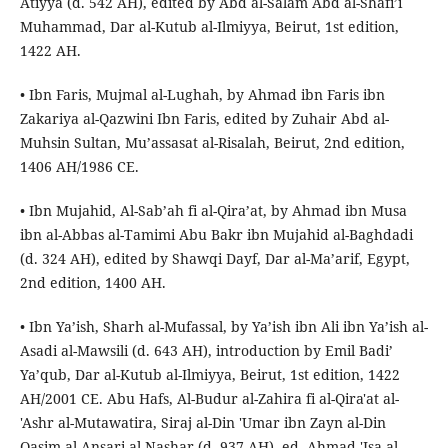
Atiyya (d. 542 AH), edited by Abd al-Salam Abd al-Shafi’i
Muhammad, Dar al-Kutub al-Ilmiyya, Beirut, 1st edition,
1422 AH.
• Ibn Faris, Mujmal al-Lughah, by Ahmad ibn Faris ibn
Zakariya al-Qazwini Ibn Faris, edited by Zuhair Abd al-
Muhsin Sultan, Mu’assasat al-Risalah, Beirut, 2nd edition,
1406 AH/1986 CE.
• Ibn Mujahid, Al-Sab’ah fi al-Qira’at, by Ahmad ibn Musa
ibn al-Abbas al-Tamimi Abu Bakr ibn Mujahid al-Baghdadi
(d. 324 AH), edited by Shawqi Dayf, Dar al-Ma’arif, Egypt,
2nd edition, 1400 AH.
• Ibn Ya’ish, Sharh al-Mufassal, by Ya’ish ibn Ali ibn Ya’ish al-
Asadi al-Mawsili (d. 643 AH), introduction by Emil Badi’
Ya’qub, Dar al-Kutub al-Ilmiyya, Beirut, 1st edition, 1422
AH/2001 CE. Abu Hafs, Al-Budur al-Zahira fi al-Qira'at al-
'Ashr al-Mutawatira, Siraj al-Din 'Umar ibn Zayn al-Din
Qasim al-Ansari al-Nashar (d. 937 AH), ed. Ahmad 'Isa al-