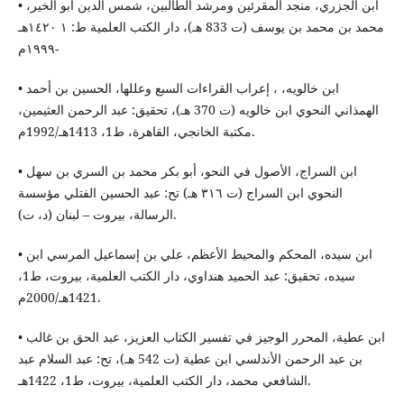
• ابن الجزري، منجد المقرئين ومرشد الطالبين، شمس الدين أبو الخير،
محمد بن محمد بن يوسف (ت 833 هـ)، دار الكتب العلمية ط: ١ ١٤٢٠هـ
-١٩٩٩م
• ابن خالويه، ، إعراب القراءات السبع وعللها، الحسين بن أحمد
الهمذاني النحوي ابن خالويه (ت 370 هـ)، تحقيق: عبد الرحمن العثيمين،
مكتبة الخانجي، القاهرة، ط1، 1413هـ/1992م.
• ابن السراج، الأصول في النحو، أبو بكر محمد بن السري بن سهل
النحوي ابن السراج (ت ٣١٦ هـ) تح: عبد الحسين الفتلي مؤسسة
الرسالة، بيروت – لبنان (د، ت).
• ابن سيده، المحكم والمحيط الأعظم، علي بن إسماعيل المرسي ابن
سيده، تحقيق: عبد الحميد هنداوي، دار الكتب العلمية، بيروت، ط1،
1421هـ/2000م.
• ابن عطية، المحرر الوجيز في تفسير الكتاب العزيز، عبد الحق بن غالب
بن عبد الرحمن الأندلسي ابن عطية (ت 542 هـ)، تح: عبد السلام عبد
الشافعي محمد، دار الكتب العلمية، بيروت، ط1، 1422هـ.