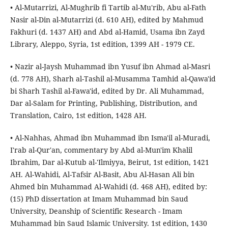
• Al-Mutarrizi, Al-Mughrib fi Tartib al-Mu'rib, Abu al-Fath
Nasir al-Din al-Mutarrizi (d. 610 AH), edited by Mahmud
Fakhuri (d. 1437 AH) and Abd al-Hamid, Usama ibn Zayd
Library, Aleppo, Syria, 1st edition, 1399 AH - 1979 CE.
• Nazir al-Jaysh Muhammad ibn Yusuf ibn Ahmad al-Masri
(d. 778 AH), Sharh al-Tashil al-Musamma Tamhid al-Qawa'id
bi Sharh Tashil al-Fawa'id, edited by Dr. Ali Muhammad,
Dar al-Salam for Printing, Publishing, Distribution, and
Translation, Cairo, 1st edition, 1428 AH.
• Al-Nahhas, Ahmad ibn Muhammad ibn Isma'il al-Muradi,
I'rab al-Qur'an, commentary by Abd al-Mun'im Khalil
Ibrahim, Dar al-Kutub al-'Ilmiyya, Beirut, 1st edition, 1421
AH. Al-Wahidi, Al-Tafsir Al-Basit, Abu Al-Hasan Ali bin
Ahmed bin Muhammad Al-Wahidi (d. 468 AH), edited by:
(15) PhD dissertation at Imam Muhammad bin Saud
University, Deanship of Scientific Research - Imam
Muhammad bin Saud Islamic University. 1st edition, 1430