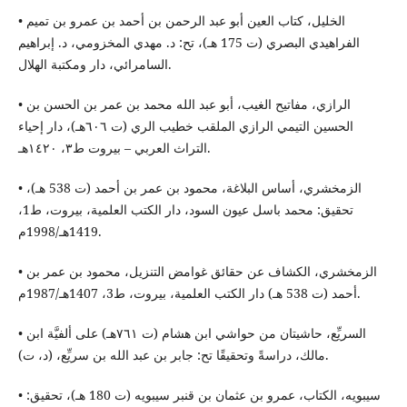
• الخليل، كتاب العين أبو عبد الرحمن بن أحمد بن عمرو بن تميم
الفراهيدي البصري (ت 175 هـ)، تح: د. مهدي المخزومي، د. إبراهيم
السامرائي، دار ومكتبة الهلال.
• الرازي، مفاتيح الغيب، أبو عبد الله محمد بن عمر بن الحسن بن
الحسين التيمي الرازي الملقب خطيب الري (ت ٦٠٦هـ)، دار إحياء
التراث العربي – بيروت ط٣، ١٤٢٠هـ.
• الزمخشري، أساس البلاغة، محمود بن عمر بن أحمد (ت 538 هـ)،
تحقيق: محمد باسل عيون السود، دار الكتب العلمية، بيروت، ط1،
1419هـ/1998م.
• الزمخشري، الكشاف عن حقائق غوامض التنزيل، محمود بن عمر بن
أحمد (ت 538 هـ) دار الكتب العلمية، بيروت، ط3، 1407هـ/1987م.
• السريِّع، حاشيتان من حواشي ابن هشام (ت ٧٦١هـ) على ألفيَّة ابن
مالك، دراسةً وتحقيقًا تح: جابر بن عبد الله بن سريِّع، (د، ت).
• سيبويه، الكتاب، عمرو بن عثمان بن قنبر سيبويه (ت 180 هـ)، تحقيق: