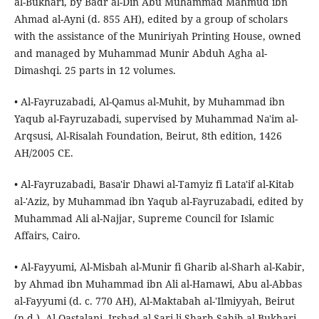
al-Bukhari, by Badr al-Din Abu Muhammad Mahmud ibn
Ahmad al-Ayni (d. 855 AH), edited by a group of scholars
with the assistance of the Muniriyah Printing House, owned
and managed by Muhammad Munir Abduh Agha al-
Dimashqi. 25 parts in 12 volumes.
• Al-Fayruzabadi, Al-Qamus al-Muhit, by Muhammad ibn
Yaqub al-Fayruzabadi, supervised by Muhammad Na'im al-
Arqsusi, Al-Risalah Foundation, Beirut, 8th edition, 1426
AH/2005 CE.
• Al-Fayruzabadi, Basa'ir Dhawi al-Tamyiz fi Lata'if al-Kitab
al-'Aziz, by Muhammad ibn Yaqub al-Fayruzabadi, edited by
Muhammad Ali al-Najjar, Supreme Council for Islamic
Affairs, Cairo.
• Al-Fayyumi, Al-Misbah al-Munir fi Gharib al-Sharh al-Kabir,
by Ahmad ibn Muhammad ibn Ali al-Hamawi, Abu al-Abbas
al-Fayyumi (d. c. 770 AH), Al-Maktabah al-'Ilmiyyah, Beirut
(n.d.). Al-Qastalani, Irshad al-Sari li-Sharh Sahih al-Bukhari,