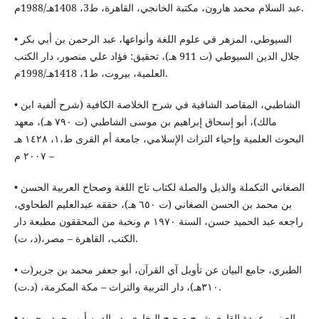
عبد السلام محمد هارون، مكتبة الخانجي، القاهرة، ط3، 1408هـ/1988م.
• السيوطي، المزهر في علوم اللغة وأنواعها، عبد الرحمن بن أبي بكر
جلال الدين السيوطي (ت 911 هـ)، تحقيق: فؤاد علي منصور، دار الكتب
العلمية، بيروت، ط1، 1418هـ/1998م.
• الشاطبي، المقاصد الشافية في شرح الخلاصة الكافية (شرح ألفية ابن
مالك)، أبو إسحاق إبراهيم بن موسى الشاطبي (ت ٧٩٠ هـ)، معهد
البحوث العلمية وإحياء التراث الإسلامي، جامعة أم القرى ط،١، ١٤٢٨ هـ
– ٢٠٠٧ م
• الصغاني التكملة والذيل والصلة لكتاب تاج اللغة وصحاح العربية الحسن
بن محمد بن الحسن الصغاني (ت ٦٥٠ هـ)، حققه عبدالعليم الطحاوي،
راجعه عبد الحميد حسن، السنة ١٩٧٠ م ونخبة من المحققون مطبعة دار
الكتب، القاهرة – مصر،(د، ت).
• الطبري، جامع البيان عن تأويل آي القرآن، أبو جعفر محمد بن جرير(ت
٣١٠هـ)، دار التربية والتراث – مكة المكرمة، (د.ت).
• العيني، عمدة القاري شرح صحيح البخاري بدر الدين أبو محمد محمود