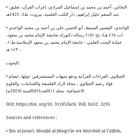
• النحاس، أحمد بن محمد بن إسماعيل المرادي، إعراب القرآن، تعليق:
عبد المنعم خليل إبراهيم، دار الكتب العلمية، بيروت، ط1، 1421هـ.
• الواحدي، التفسير البسيط، أبو الحسن علي بن أحمد بن محمد الواحدي
(ت ٤٦٨ هـ)، تح: (١٥) رسالة دكتوراة بجامعة الإمام محمد بن سعود،
عمادة البحث العلمي - جامعة الإمام محمد بن سعود الإسلامية.ط:١،
١٤٣٠ هـ.
البحوث:
• الجيلاوي، القراءات القرآنية ودفع شبهات المستشرقين حولها، عصام
فؤاد رشيد الجيلاوي ، مجلة لارك الفلسفة واللسانيات، والعلوم
الاجتماعية. مجلد (١)العدد(٥٢)السنة (2024م).
DOI: https://doi. org/10. 31185/lark. Voll. Iss52. 3295
Sources and references :
• Ibn al-Jazari, Munjid al-Muqri'in wa Murshid al-Talibin,