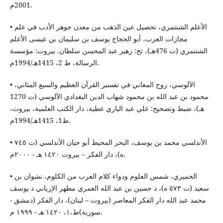
2001م.
• الأعلم الشنتمري، تحصيل عين الذهب من معدن جوهر الأدب في علم
مجازات العرب، أبو الحجاج يوسف بن سليمان بن عيسى الأعلم
الشنتمري (ت 476هـ)، تح: زهير عبد المحسن سلطان. بيروت: مؤسسة
الرسالة، ط 2، 1415هـ/1994م.
• الآلوسي، روح المعاني في تفسير القرآن العظيم والسبع المثاني،
محمود بن عبد الله بن محمود شهاب الدين البغدادي الآلوسي (ت 1270
هـ)، ضبط وتصحيح: علي عبد الباري عطية، دار الكتب العلمية، بيروت،
ط1، 1415هـ/1994م.
• الأندلسي محمد بن يوسف، البحر المحيط أبو حيان الأندلسي (ت ٧٤٥
ه)، دار الفكر – بيروت ١٤٢٠ هـ - ٢٠٠٠م.
• الحميري، شمس العلوم ودواء كلام العرب من الكلوم، نشوان بن
سعيد (ت ٥٧٣ ه)، د حسين بن عبد الله العمري مطهر الإرياني د يوسف
محمد عبد الله دار الفكر المعاصر (بيروت – لبنان)، دار الفكر (دمشق -
سورية)ط،١، ١٤٢٠ هـ - ١٩٩٩ م.