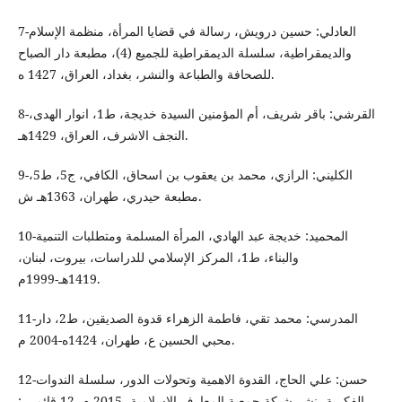
7-العادلي: حسين درويش، رسالة في قضايا المرأة، منظمة الإسلام
والديمقراطية، سلسلة الديمقراطية للجميع (4)، مطبعة دار الصباح
للصحافة والطباعة والنشر، بغداد، العراق، 1427 ه.
8-القرشي: باقر شريف، أم المؤمنين السيدة خديجة، ط1، انوار الهدى،
النجف الاشرف، العراق، 1429هـ.
9-الكليني: الرازي، محمد بن يعقوب بن اسحاق، الكافي، ج5، ط5،
مطبعة حيدري، طهران، 1363هـ ش.
10-المحميد: خديجة عبد الهادي، المرأة المسلمة ومتطلبات التنمية
والبناء، ط1، المركز الإسلامي للدراسات، بيروت، لبنان،
1419هـ-1999م.
11-المدرسي: محمد تقي، فاطمة الزهراء قدوة الصديقين، ط2، دار
محبي الحسين ع، طهران، 1424ه-2004 م.
12-حسن: علي الحاج، القدوة الاهمية وتحولات الدور، سلسلة الندوات
الفكرية، نشر شبكة جمعية المعارف الإسلامية، 2015 م. 12-قائمـي: