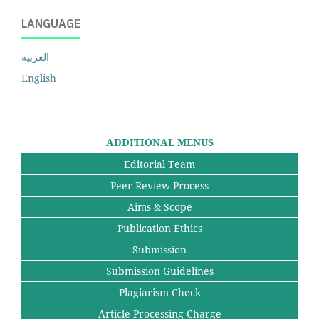
LANGUAGE
العربية
English
ADDITIONAL MENUS
Editorial Team
Peer Review Process
Aims & Scope
Publication Ethics
Submission
Submission Guidelines
Plagiarism Check
Article Processing Charge