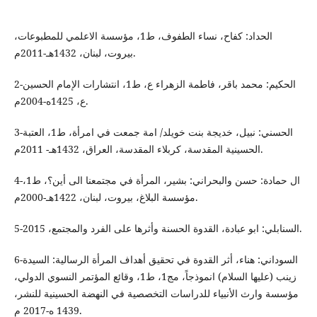
الحداد: كفاح، نساء الطفوف، ط1، مؤسسة الاعلمي للمطبوعات،
بيروت، لبنان، 1432هـ-2011م.
2-الحكيم: محمد باقر، فاطمة الزهراء ع، ط1، انتشارات الإمام الحسين
ع، 1425ه-2004م.
3-الحسني: نبيل، خديجة بنت خويلد/ امة جمعت في امرأة، ط1، العتبة
الحسينية المقدسة، كربلاء المقدسة، العراق، 1432هـ- 2011م.
4-ال حمادة: حسن والبحراني: بشير، المرأة في مجتمعنا الى أين؟، ط1،
مؤسسة البلاغ، بيروت، لبنان، 1422هـ-2000م.
5-السنابلي: ابو عبادة، القدوة الحسنة وأثرها على الفرد والمجتمع، 2015.
6-السوداني: هناء، أثر القدوة في تحقيق أهداف المرأة الرسالية: السيدة
زينب (عليها السلام) انموذجاً، مج1، ط1، وقائع المؤتمر النسوي الدولي،
مؤسسة وارث الأنبياء للدراسات التخصصية في النهضة الحسينية للنشر،
1439 ه-2017 م.