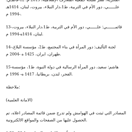
علــــــي، دور الأم في التربية، ط1،دار النبلاء، بيروت، لبنان، 1414هـ
-1994 م.
13-قائمـــــــي: علــــــي، دور الأم في التربية، ط1،دار النبلاء، بيروت،
لبنان، 1414ه-1994 م.
14-لجنة التأليف: دور المرأة في بناء المجتمع، ط2، مؤسسة البلاغ،
طهران، ايران، 1425 ه -2004 م.
15-هاشم: سعيد، دور المرأة الرسالية في دولة النبوة، ط1، مؤسسة
الفجر، لندن، بريطانيا، 1417 ه- 1996 م.
ملاحظة:
(الامانة العلمية)
المصادر التي ثبتت في الهوامش ولم تدرج ضمن قائمة المصادر اعلاه، تم
الحصول عليها من الصفحات والمواقع الالكترونية.