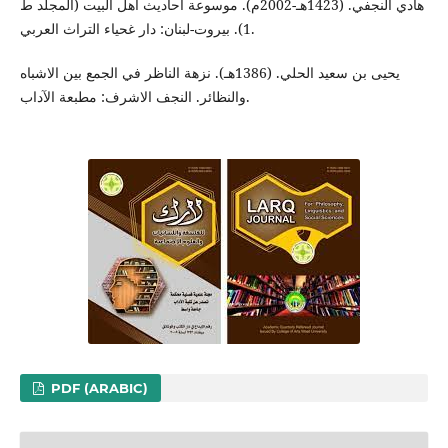
هادي النجفي. (1423هـ-2002م). موسوعة أحاديث أهل البيت (المجلد ط
1). بيروت-لبنان: دار غحياء التراث العربي.
يحيى بن سعيد الحلي. (1386هـ). نزهة الناظر في الجمع بين الاشباه
والنظائر. النجف الاشرف: مطبعة الآداب.
PDF (ARABIC)