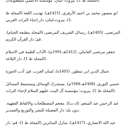
(المجلد ط 1). بيروت- لبنان: مؤسسة الأعلمي للمطبوعات.
ابو منصور محمد بن احمد الأزهري. (1421هـ). تهذيب اللغة (المجلد ط
1). بيروت-لبنان: دار إحياء التراث العربي.
المرتضى. (1405هـ). رسائل الشريف المرتضى (المجلد مطبعة الخيام).
قم: دار القرآن الكريم.
جعفر مرتضى العاملي. (1412هـ-1991م). الآداب الطبية في الاسلام
(المجلد ط 1). دار البلاغة.
جمال الدين ابن منظور. (1405ه). لسان العرب. قم: أدب الحوزة.
حسين النوري. (1408هـ-1988م). مستدرك الوسائل ومستنبط المسائل
(المجلد ط 2). بيروت: مؤسسة آل البيت عليهم السلام لإحياء التراث.
عبد الرحمن عبد المنعم. ((د.ت)). معجم المصطلحات والالفاظ الفقهية.
دون بلد: دار الفضيلة للنشر والتوزيع والتصدير.
عبد الله الانصاري. (1417هـ). منازل السائرين (المجلد ط 1). قم: دار