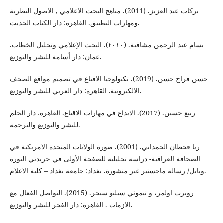
بركات عبد العزيز. (2011). مناهج البحث الاعلامي , الاصول النظرية
ومهارات التطبيق. القاهرة: دار الكتاب الحديث.
بسام عبد الرحمن مشاقبة. (۲۰۱۰). البحث الإعلامي وتحليل الخطاب.
عمان: دار أسامة للنشر والتوزيع.
حسن فراج حسن. (2019). تكنولوجيا الاقناع في تصميم مواقع الصحف
الالكترونية. القاهرة: دار العربي للنشر والتوزيع.
ربيع حسين. (2017). الابداع في مهارات الاقناع. القاهرة: دار الحلم
للنشر والتوزيع والترجمة.
ريا قحطان الحمداني. (2001). صورة الولايات المتحدة الامريكية في
الصحافة العراقية- دراسة تحليلية للصفحة الأولى في جريدتي التورة
وبابل/ رسالة ماجستير غير منشورة. بغداد: جامعة بغداد – كلية الاعلام.
روبرت اولمر، و تيموثي سيلنو سيجر. (2015). التواصل الفعال مع
الازمات . القاهرة: دار الفجر للنشر والتوزيع.