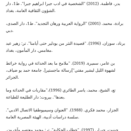
بدر، فاطمة. (2012) "الشخصية في ادب جبرا ابراهيم جبرا". ط1، دار
الشؤون الثقافية العامة، بغداد.
برادة، محمد. (2001) "الرواية العربية ورهان التجديد". ط1، دار الصدى،
دبي.
برناد، سوزان. (1996). "قصيدة النثر من بودلير حتى أيامنا". تر: زهير عبد
مغامس. دار المأمون، بغداد.
بن عامر، سميرة. (2019). "ملامح ما بعد الحداثة في رواية خرائط
لشهوة الليل لبشير مفتي"]رسالة ماجستير[. جامعة حمد بو ضياف،
الجزائر.
تع، الشيخ، محمد، ياسر الطائري (1996)،"مقاربات في الحداثة وما
بعدها". بيروت: دار الطليعة للطباعة.
الجزار، محمد فكري. (1988). "العنوان وسيميوطقيا الاتصال الادبي".
سلسة دراسات أدبية، الهيئة المصرية العامة.
جينيت، جيرار. (1997). "خطاب الحكاية". تر: محمد معتصم وآخرون.