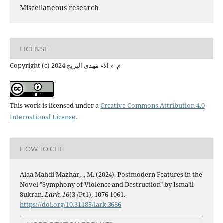
Miscellaneous research
LICENSE
Copyright (c) 2024 م. م الاء مهدي البريج
This work is licensed under a
Creative Commons Attribution 4.0
International License
.
HOW TO CITE
Alaa Mahdi Mazhar, ., M. (2024). Postmodern Features in the
Novel "Symphony of Violence and Destruction" by Isma’il
Sukran.
Lark
,
16
(3 /Pt1), 1076-1061.
https://doi.org/10.31185/lark.3686