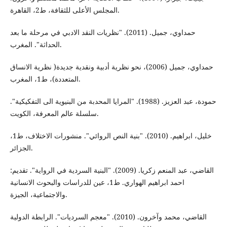
المجلس الأعلى للثقافة، ط2، القاهرة.
حمداوي، جميل. (2011). "نظريات النقد الادبي في مرحلة ما بعد
الحداثة". المغرب.
حمداوي، جميل (2006)، نحو نظرية أدبية ونقدية جديدة( نظرية الانساق
المتعددة)، ط1، المغرب.
حمودة، عبد العزيز. (1988). "المرايا المحدبة من البنيوية الى التفكيكية".
سلسلة عالم المعرفة، الكويت.
خليل، ابراهيم. (2010). "بنية النص الروائي". منشورات الاختلاف، ط1،
الجزائر.
القاضي، عبد المنعم زكريا. (2009). "البنية السردية في الرواية". تقديم:
احمد ابراهيم الهواري. ط1، عين للدراسات والبحوث الانسانية
والاجتماعية، الجيزة.
القاضي، محمد وآخرون. (2010). "معجم السرديات". الرابطة الدولية