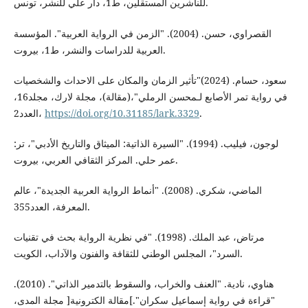
للناشرين المستقلين، ط1، دار علي للنشر، تونس.
القصراوي، حسن. (2004). "الزمن في الرواية العربية". المؤسسة
العربية للدراسات والنشر، ط1، بيروت.
سعود، حسام. (2024)"تأثير الزمان والمكان على الاحداث والشخصيات
في رواية تمر الأصابع لـمحسن الرملي"،(مقالة)، مجلة لارك، مجلد16،
العدد2،
https://doi.org/10.31185/lark.3329
.
لوجون، فيليب. (1994). "السيرة الذاتية: الميثاق والتاريخ الأدبي"، تر:
عمر حلي. المركز الثقافي العربي، بيروت.
الماضي، شكري. (2008). "أنماط الرواية العربية الجديدة"، عالم
المعرفة، العدد355.
مرتاض، عبد الملك. (1998). "في نظرية الرواية بحث في تقنيات
السرد"، المجلس الوطني للثقافة والفنون والآداب، الكويت.
هناوي، نادية. "العنف والخراب، والسقوط بالتدمير الذاتي". (2010).
"قراءة في رواية إسماعيل سكران".]مقالة الكترونية[ مجلة المدى،