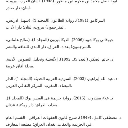
أبو الفضل محمد بن مكرم ابن منظور. (1948). لسان العرب. بيروت،
لبنان: دار صادر.
البيركامو. (1981). رواية الطاعون (المجلد 1). (سهيل ادريس،
المترجمون) بيروت، لبنان: دار الآداب.
جيوفاني بوكاشيو. (2006). الديكاميرون (المجلد 1). (صالح علماني،
المترجمون) بغداد، العراق: دار المدى للثقافة والنشر.
د. حاتم الصكر. (العدد 35, 1992). الألسنية وتحليل النصوص الأدبية.
مجلة آفاق عربية.
د. عبد الله إبراهيم. (2003). السردية العربية الحديثة (المجلد 1). الدار
البيضاء، المغرب: المركز الثقافي العربي.
د. علاء مشذوب. (2015). رواية جريمة في الفيس بوك (المجلد 1).
بغداد، العراق: دار ومكتبة عدنان.
د. مصطفى كامل. (1949). شرح قانون العقوبات العراقي - القسم العام
في الجريمة والعقاب. بغداد، العراق: مطبعة المعارف.