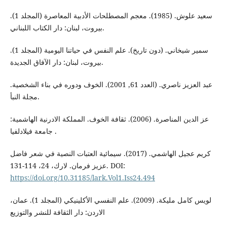
سعيد علوش. (1985). معجم المصطلحات الأدبية المعاصرة (المجلد 1).
بيروت، لبنان: دار الكتاب اللبناني.
سمير شيخاني. (دون تاريخ). علم النفس في حياتنا اليومية (المجلد 1).
بيروت، لبنان: دار الآفاق الجديدة.
عبد العزيز ناصري. (العدد 61, 2001). الخوف ودوره في بناء الشخصية.
مجلة النبأ.
عز الدين المناصرة. (2006). ثقافة الخوف. المملكة الادرنية الهاشمية:
جامعة فيلادلفيا .
كريم عجيل الهاشمي. (2017). سيمائية العتبات النصية في شعر فاضل
عزيز فرمان. لارك، 24، 114-131. DOI:
https://doi.org/10.31185/lark.Vol1.Iss24.494
لويس كامل مليكة. (2009). علم النفسي الأكلينيكي (المجلد 1). عمان،
الاردن: دار الثقافة للنشر والتوزيع