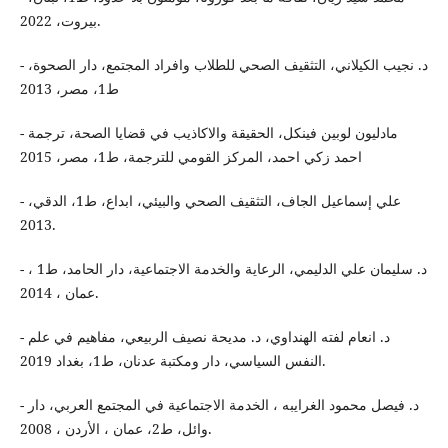
بيروت، 2022.
- د. نجيب الكيلاني، التثقيف الصحي للطلاب وافراد المجتمع، دار الصحوة،
ط1، مصر، 2013
- مادليون لوبين فينكل، الحقيقة والاكاذيب في قضايا الصحة، ترجمة
احمد زكي احمد، المركز القومي للترجمة، ط1، مصر، 2015
- علي إسماعيل الجاف، التثقيف الصحي والبيئي، ابداع، ط1، الدقي،
2013.
- د. سليمان علي الدليمي، الرعاية والخدمة الاجتماعية، دار الحامد، ط1 ،
عمان ، 2014.
- د. انعام لفته الهنداوي، د. مديحة نصيف الربيعي، مفاهيم في علم
النفس السياسي، دار ومكتبة عدنان، ط1، بغداد 2019.
- د. فيصل محمود الغرايبه ، الخدمة الاجتماعية في المجتمع العربي، دار
وائل، ط2، عمان ، الأردن ، 2008.