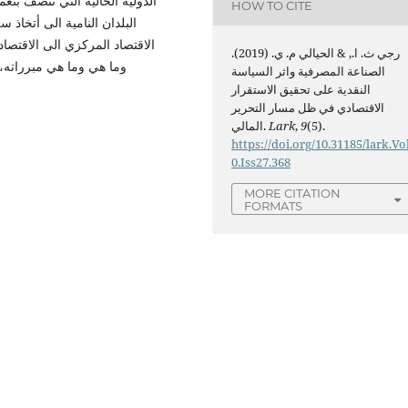
الدولية الحالية التي تتصف بت
HOW TO CITE
البلدان النامية الى أتخاذ 
الاقتصاد المركزي الى الاقتصاد
رجي ث. ا., & الحيالي م. ي. (2019).
وما هي وما هي مبرراته،
الصناعة المصرفية واثر السياسة
النقدية على تحقيق الاستقرار
الاقتصادي في ظل مسار التحرير
(5).
9
,
Lark
المالي.
https://doi.org/10.31185/lark.Vo
0.Iss27.368
MORE CITATION
FORMATS