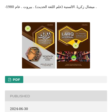
-ميشال زكريا. الالسنية (علم اللغة الحديث) . بيروت . عام 1980 .
PDF
PUBLISHED
2024-06-30