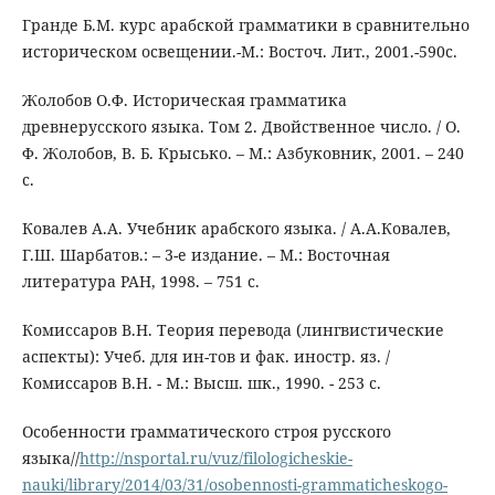
Гранде Б.М. курс арабской грамматики в сравнительно
историческом освещении.-М.: Восточ. Лит., 2001.-590с.
Жолобов О.Ф. Историческая грамматика
древнерусского языка. Том 2. Двойственное число. / О.
Ф. Жолобов, В. Б. Крысько. – М.: Азбуковник, 2001. – 240
с.
Ковалев А.А. Учебник арабского языка. / А.А.Ковалев,
Г.Ш. Шарбатов.: – 3-е издание. – М.: Восточная
литература РАН, 1998. – 751 с.
Комиссаров В.Н. Теория перевода (лингвистические
аспекты): Учеб. для ин-тов и фак. иностр. яз. /
Комиссаров В.Н. - М.: Высш. шк., 1990. - 253 с.
Особенности грамматического строя русского
языка//
http://nsportal.ru/vuz/filologicheskie-
nauki/library/2014/03/31/osobennosti-grammaticheskogo-