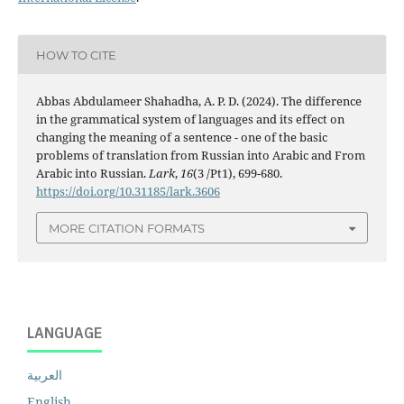
HOW TO CITE
Abbas Abdulameer Shahadha, A. P. D. (2024). The difference
in the grammatical system of languages ​​and its effect on
changing the meaning of a sentence - one of the basic
problems of translation from Russian into Arabic and From
Arabic into Russian.
Lark
,
16
(3 /Pt1), 699-680.
https://doi.org/10.31185/lark.3606
MORE CITATION FORMATS
LANGUAGE
العربية
English