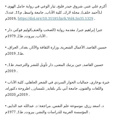
• أكرم علي عنبر, شروق حيدر فليح, تيار الوعي في رواية حامل الهوى
لـ(أحمد خلف), مجلة لارك, كلية الآداب, جامعة واسط, م11, عدد5,
2019م,
https://doi.org/10.31185/lark.Vol4.Iss35.1329
.
• جبرا إبراهيم جبرا, مقدمة رواية (الصخب والعنف)لوليم فوكنر, دار
الآداب, بيروت, ط2, 1979م .
• حسين القاصد, الأعمال الشعرية, وزارة الثقافة والآثار, بغداد_ العراق,
ط1, 2019م.
• حسين القاصد, حين يرتبك المعنى, دار تأويل للنشر والترجمة, ط1,
2019م .
• خيرة بوخاري, جماليات الحوار السردي في الشعر الجاهلي, كلية الآداب
واللغات والفنون, جامعة أبي بكر بلقايد_ تلمسان_, اطروحة دكتوراه,
2019م_2020م .
• د. اسعد رزق, موسوعة علم النفس, مراجعة: د. عبدالله عبد الدايم,
المؤسسة العربية للدراسات والنشر, بيروت, ط1, 1977م .