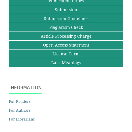
Publication Ethics
Submission
Submission Guidelines
Plagiarism Check
Article Processing Charge
Open Access Statement
License Term
Lark Meanings
INFORMATION
For Readers
For Authors
For Librarians