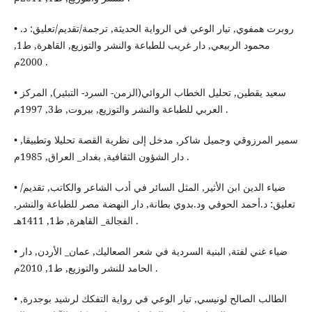
• روبرت همفوي, تيار الوعي في الرواية الحديثة, ترجمة/تقديم/تعليق: د.
محمود الربيعي, دار غريب للطباعة والنشر والتوزيع, القاهرة, ط1,
2000م .
• سعيد يقطين, تحليل الخطاب الروائي(الزمن- السرد- التبئير), المركز
العربي للطباعة والنشر والتوزيع, بيروت, ط3, 1997م .
• سمير المرزوقي وجميل شاكر, مدخل إلى نظرية القصة تحليلا وتطبيقا,
دار الشؤون الثقافية, بغداد_ العراق, 1985م .
• ضياء الدين ابن الأثير, المثل السائر في أدب الشاعر والكاتب, تقديم/
تعليق: د.أحمد الحوفي ود.بدوي بطانة, دار النهضة مصر للطباعة والنشر,
الفجالة_ القاهرة, ط1, 1411هـ .
• ضياء غني لفتة, البنية السردية في شعر الصعاليك, عمان_ الأردن, دار
الحامد للنشر والتوزيع, ط1, 2010م .
• الطالب الصالح لونيسي, تيار الوعي في رواية التفكك لرشيد بوجدرة,