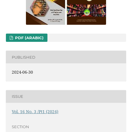
PDF (ARABIC)
PUBLISHED
2024-06-30
ISSUE
Vol. 16 No. 3 /Pt1 (2024)
SECTION