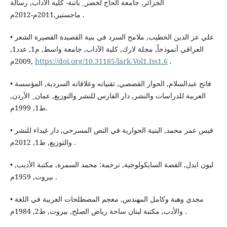
الجزائر, جامعة الحاج لخضر_ باتنة- كلية الآداب, رسالة
ماجستير,2011م-2012م .
• علي عز الدين الخطيب, ملامح السرد في بنية القصيدة القصيرة الشعر
العراقي أنموذجاً, مجلة لارك, كلية الآداب, جامعة واسط, م1, عدد1,
2009م,
https://doi.org/10.31185/lark.Vol1.Iss1.6
.
• فاتح عبدالسلام, الحوار القصصي, تقنياته وعلاقاته السردية, المؤسسة
العربية للدراسات والنشر, دار الفارس للنشر والتوزيع, عمان_ الأردن,
ط1, 1999م.
• قيس عمر محمد, البنية الحوارية في النص المسرحي, دار غيداء للنشر
والتوزيع, ط1, 2012م .
• ليون ايدل, القصة السايكولوجية, ترجمة: محمد السمرة, مكتبة الأديب,
بيروت, 1959م .
• مجدي وهبة وكامل المهندس, معجم المصطلحات العربية في اللغة
والأدب, مكتبة لبنان ساحة رياض الصلح, بيروت, ط2, 1984م .