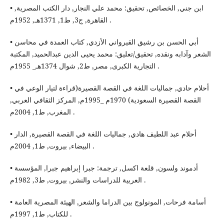
• ابن جني, الخصائص, تحقيق: محمد علي النجار, دار الكتب المصرية,
القاهرة, ج3, ط1, 1371هـ, 1952م .
• أبي الحسن بن رشيق القيرواني الأزدي, كتاب العمدة في محاسن
الشعر وآدابه ونقده, تحقيق/تعليق: محمد يحيى الدين عبدالحميد, المكتبة
التجارية الكبرى, مصر, ط2, شوال 1374هـ_ 1955م .
• أحلام حادي, جماليات اللغة في القصة القصيرة(قراءة لتيار الوعي في
القصة القصيرة السعودية) 1970م _1995م, المركز الثقافي العربي,
المغرب, ط1, 2004م .
• أحلام عبد اللطيف هادي, جماليات اللغة في القصة القصيرة, الدار
البيضاء, بيروت, ط1, 2004م .
• أدموند ولسون, قلعة اكسل, ترجمة: جبرا إبراهيم جبرا, المؤسسة
العربية للدراسات والنشر, بيروت, ط3, 1982م .
• أسامة فرحات, المونولوج بين الدراما والشعر, الهيئة المصرية العامة
للكتاب, ط1, 1997م .