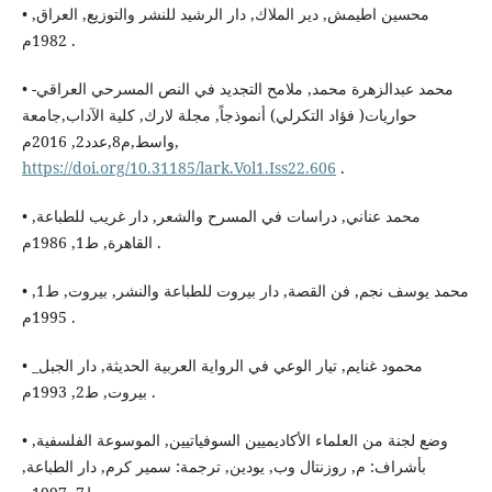
• محسين اطيمش, دير الملاك, دار الرشيد للنشر والتوزيع, العراق,
1982م .
• محمد عبدالزهرة محمد, ملامح التجديد في النص المسرحي العراقي-
حواريات( فؤاد التكرلي) أنموذجاً, مجلة لارك, كلية الآداب,جامعة
واسط,م8,عدد2, 2016م,
https://doi.org/10.31185/lark.Vol1.Iss22.606
.
• محمد عناني, دراسات في المسرح والشعر, دار غريب للطباعة,
القاهرة, ط1, 1986م .
• محمد يوسف نجم, فن القصة, دار بيروت للطباعة والنشر, بيروت, ط1,
1995م .
• محمود غنايم, تيار الوعي في الرواية العربية الحديثة, دار الجبل_
بيروت, ط2, 1993م .
• وضع لجنة من العلماء الأكاديميين السوفياتيين, الموسوعة الفلسفية,
بأشراف: م, روزنتال وب, يودين, ترجمة: سمير كرم, دار الطباعة,