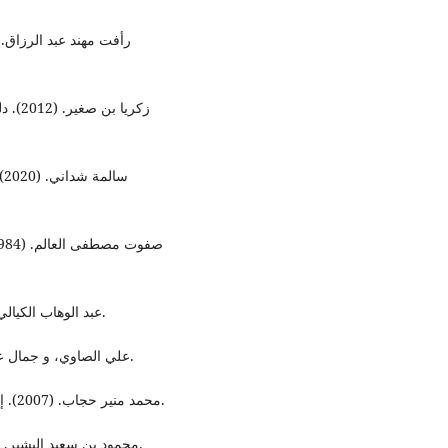
زكريا
س
عبد الوهاب الكيالي. (1979). الموسوعة السياسية. بيروت: المؤسسة العربية.
علي الصاوي، و جمال عبد الجواد. (2022). الطريق الى البرلمان. عمان : اليازوري.
محمد منير حجاب. (2007). إدارة الحملات الانتخابية. القاهرة : دار الفجر للنشر والتوزيع.
محمود بن سعيد البشير. (1997). مقدمة في الاتصال السياسي. السعودية: العبيكان.