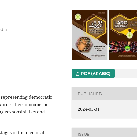
edia
PDF (ARABIC)
PUBLISHED
 representing democratic
xpress their opinions in
2024-03-31
ng responsibilities and
tages of the electoral
ISSUE