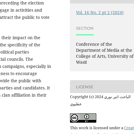
 preceding the election
gage in activities and
Vol. 16 No. 2 pt 2 (2024)
ttract the public to vote
SECTION
 their impact on the
Conference of the
the specificity of the
Department of Media at the
litical parties
College of Arts, University of
cial councils. The
Wasit
n campaigns, especially in
reness to encourage
ovide the public with
LICENSE
parties and candidates. It
lan affiliation in their
Copyright (c) 2024 الباحث اثير نوري
عطيوي
This work is licensed under a
Creat