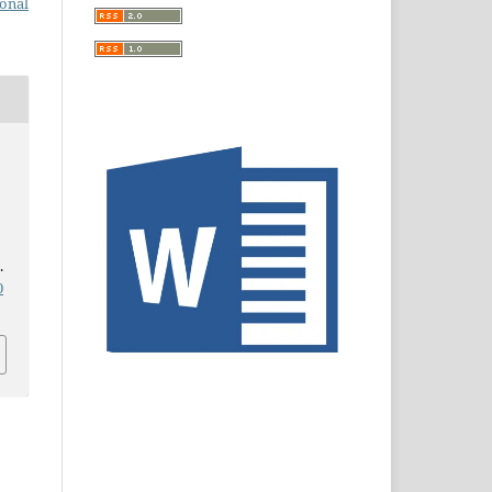
ional
.
0