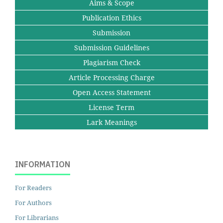
Aims & Scope
Publication Ethics
Submission
Submission Guidelines
Plagiarism Check
Article Processing Charge
Open Access Statement
License Term
Lark Meanings
INFORMATION
For Readers
For Authors
For Librarians