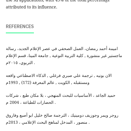
attributed to its influence.
REFERENCES
اميمة أحمد رمضان، العمل الصحفي في عصر الإعلام الجديد، رسالة
ماجستير غير منشورة , كلية التربية النوعية , جامعة المينا، قسم الإعلام
التربوي، ٢٠١٥م .
الان بونيه , ترجمة علي صبري فرغلي , الذكاء الاصطناعي واقعه
ومستقبله , الكويت , عالم المعرفة (172) , 1993م
حميد الجاعد ، الأساسيات للبحث المنهجي ، بلا مكان طبع ، شركات
الحضارات للطباعة ، 2004 م .
روجر ويمر وجوزيف دومينيك ، الترجمة صالح خليل ابو أصبع وفاروق
منصور ، المدخل لمناهج البحث الإعلامي ، 2013م .