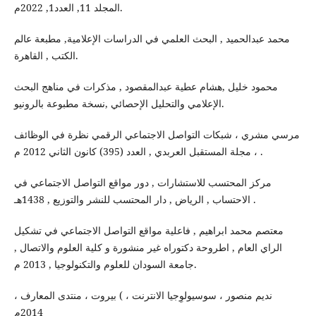
المجلد 11, العدد1, 2022م.
محمد عبدالحميد , البحث العلمي في الدراسات الإعلامية, مطبعة عالم
الكتب , القاهرة.
محمود خليل ,هشام عطية عبدالمقصود , مذكرات في مناهج البحث
الإعلامي والتحليل الإحصائي ,نسخة مطبوعة بالرونيو.
مرسي مشري ، شبكات التواصل الاجتماعي الرقمي نظرة في الوظائف
، مجلة المستقبل العربدي , العدد (395) كانون الثاني 2012 م .
مركز المحتسب للاستشارات , دور مواقع التواصل الاجتماعي في
الاحتساب , الرياض , دار المحتسب للنشر والتوزيع , 1438هـ .
معتصم محمد ابراهيم , فاعلية مواقع التواصل الاجتماعي في تشكيل
الراي العام , اطروحة دكتوراه غير منشورة و كلية العلوم والاتصال ,
جامعة السودان للعلوم والتكنولوجيا , 2013 م.
نديم منصور ، سوسيولوِجيا الانترنت ، ) بيروت ، منتدى المعارف ،
2014م