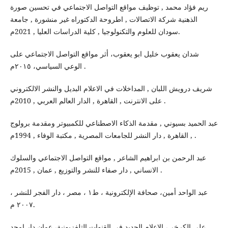
ريم فؤاد محمد , توظيف مواقع التواصل الاجتماعي في تحسين صورة
الذهنية شركة الاتصالات , اطروحة الدكتوراه غير منشورة , جامعة
سودان للعلوم والتكنولوجيا , كلية الدراسات العليا , 2021م.
شدان يعقوب خليل ابو يعقوب، أثر مواقع التواصل الاجتماعي على
الوعي السياسي، ٢٠١٥م .
شريف درويش اللبان , المداخلات في الاعلام البديل والنشر الالكتروني
على الانترنت , القاهرة , الدار العالم العربي , 2010م .
عبد الحميد بسيوني , مقدمة الذكاء الاصطناعي للكمبيوتر ومقدمة برولوج
, القاهرة , دار النشر للجامعات المصرية , مكتبة الوفاء , 1994م .
عبد الرحمن بن ابراهيم الشاعر , مواقع التواصل الاجتماعي والسلوك
الانساني , دار صفاء للنشر والتوزيع , عمان , 2015م .
عبد الواحد أمين، صحافة الإلكترونية ، ط١ ، مصر ، دار الفجر للنشر ،
٢٠٠٧ م.
علي الكرخي، الإعلام الجديد في القنوات التلفزيونية، عمان دار امجد