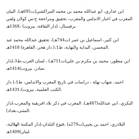
ابن عذاري، ابو عبدالله محمد بن محمد المراكشي(ت695هـ)، البيان
المغرب في اخبار الاندلس والمغرب، تحقيق ومراجعة ح-س كولان ولفي
برفسنال، (دار الثقافة، بيروت) ،1368هـ
ابن كثير، اسماعيل بن عمر (ت744هـ)، تحقيق عبدالله محمد عبد
المحسن، البداية والنهاية، ط1،( دار هجر، القاهرة) 1418هـ.
ابن منظور، محمد بن مكرم بن علي(ت711هـ) ، لسان العرب،ط3،(دار
صادر، بيروت)1414هـ.
احمد، شهاب نهلة ، دراسات في تاريخ المغرب والاندلس، ط1،( دار
الكتب العلمية، بيروت)،1431هـ.
البكري، ابي عبدالله(487هـ)، المغرب في ذكر بلاد افريقية والمغرب،(دار
المثنى،بغداد).
البلاذري، احمد بن يحيى(ت279ه) ،فتوح البلدان،(دار المكتبة الهلالية،
لبنان)1409هـ.