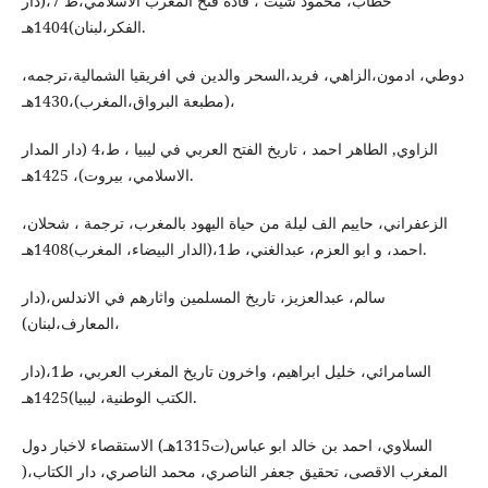
خطاب، محمود شيت ، قادة فتح المغرب الاسلامي،ط 7،(دار
الفكر،لبنان)1404هـ.
دوطي، ادمون،الزاهي، فريد،السحر والدين في افريقيا الشمالية،ترجمه،
(مطبعة البرواق،المغرب)،1430هـ،
الزاوي, الطاهر احمد ، تاريخ الفتح العربي في ليبيا ، ط،4 (دار المدار
الاسلامي، بيروت)، 1425هـ.
الزعفراني، حاييم الف ليلة من حياة اليهود بالمغرب، ترجمة ، شحلان،
احمد، و ابو العزم، عبدالغني، ط1،(الدار البيضاء، المغرب)1408هـ.
سالم، عبدالعزيز، تاريخ المسلمين واثارهم في الاندلس،(دار
المعارف،لبنان)،
السامرائي، خليل ابراهيم، واخرون تاريخ المغرب العربي، ط1،(دار
الكتب الوطنية، ليبيا)1425هـ.
السلاوي، احمد بن خالد ابو عباس(ت1315هـ) الاستقصاء لاخبار دول
المغرب الاقصى، تحقيق جعفر الناصري، محمد الناصري، دار الكتاب،(