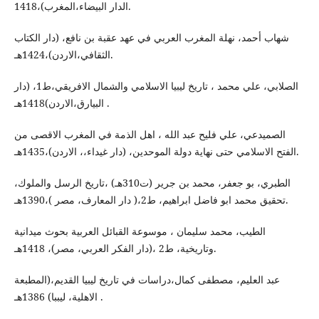
الدار البيضاء،المغرب)،1418.
شهاب أحمد، نهلة المغرب العربي في عهد عقبة بن نافع، (دار الكتاب
الثقافي،الاردن)،1424هـ.
الصلابي، علي محمد ، تاريخ ليبيا الاسلامي والشمال الافريقي،ط1، (دار
البيارق،الاردن)1418هـ .
الصميدعي، علي فليح عبد الله ، اهل الذمة في المغرب الاقصى من
الفتح الاسلامي حتى نهاية دولة الموحدين، (دار غيداء،، الاردن)،1435هـ.
الطبري، بو جعفر، محمد بن جرير (ت310هـ) ،تاريخ الرسل والملوك،
تحقيق محمد ابو فاضل ابراهيم، ط2،( دار المعارف، مصر )،1390هـ.
الطيب، محمد سليمان ، موسوعة القبائل العربية بحوث ميدانية
وتاريخية، ط2 ،(دار الفكر العربي، مصر)، 1418هـ.
عبد العليم، مصطفى كمال،دراسات في تاريخ ليبيا القديم،(المطبعة
الاهلية، ليببا) 1386هـ .