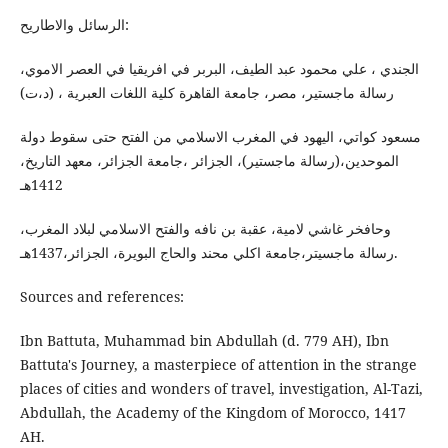
الرسائل والاطاريح:
الجندي ، علي محمود عبد الطيف، البربر في افريقيا في العصر الاموي،
رسالة ماجستير، مصر، جامعة القاهرة كلية اللغات العبرية ، (د،ت)
مسعود كواتي، اليهود في المغرب الاسلامي من الفتح حتى سقوط دولة
الموحدين،(رسالة ماجستير)، الجزائر ،جامعة الجزائر، معهد التاريخ،
1412هـ
وحافخر غاشي لامية، عقبة بن نافه والفتح الاسلامي لبلاد المغرب،
رسالة ماجسيتر،جامعة اكلي محند والحاج البويرة، الجزائر،1437هـ.
Sources and references:
Ibn Battuta, Muhammad bin Abdullah (d. 779 AH), Ibn
Battuta's Journey, a masterpiece of attention in the strange
places of cities and wonders of travel, investigation, Al-Tazi,
Abdullah, the Academy of the Kingdom of Morocco, 1417
AH.