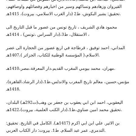
القيروان وزهادهم ونساكهم وسير من اخبارهم وفضائلهم واوصافهم،
تحقيق: بشير البكوش، ط2 (دار الغرب الاسلامي، بيروت)، 1415هـ.
محمود هادي الشريف ، تاريخ تونس من عصور ما قبل التاريخ الى
الاستقلال، ط3،(دار السراس ،تونس) ، 1414هـ ،
المداني، احمد توفيق ، قرطاجة في اربع عصور من الحجارة الى عصر
الاسلام،( المؤسسة الوطنية للكتاب، الجزائر )،1407هـ.
مهران، محمد بيومي المغرب القديم،دار المعرفة،مصر،1410هـ.
مؤنس،حسين، معالم تاريخ المغرب والاندلس،ط1،(دار الرشاد،القاهرة)،
1418هـ.
اليعقوبي، احمد ابن ابي يعقوب بن جعفر بن وهب(ت292هـ) البلدان،
تحقيق محمد امين ضناوي،ط1،(دار الكتب العلمية، بيروت)،1422هـ.
بن الاثير. علي ابن ابي اكرم (1417هـ). الكامل في التاريخ. تحقيق:
التدمري. عمر عبد السلام. ط1. بيروت: دار الكتاب العربي.