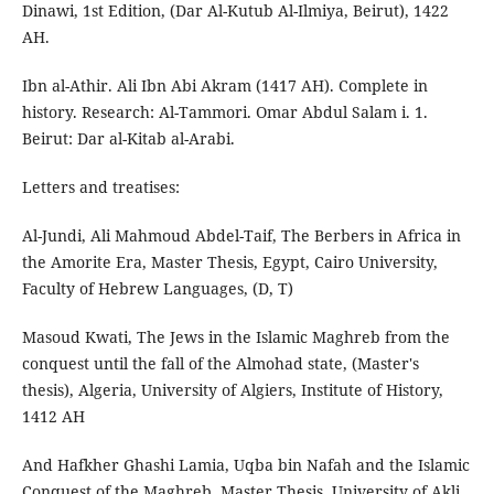
Dinawi, 1st Edition, (Dar Al-Kutub Al-Ilmiya, Beirut), 1422
AH.
Ibn al-Athir. Ali Ibn Abi Akram (1417 AH). Complete in
history. Research: Al-Tammori. Omar Abdul Salam i. 1.
Beirut: Dar al-Kitab al-Arabi.
Letters and treatises:
Al-Jundi, Ali Mahmoud Abdel-Taif, The Berbers in Africa in
the Amorite Era, Master Thesis, Egypt, Cairo University,
Faculty of Hebrew Languages, (D, T)
Masoud Kwati, The Jews in the Islamic Maghreb from the
conquest until the fall of the Almohad state, (Master's
thesis), Algeria, University of Algiers, Institute of History,
1412 AH
And Hafkher Ghashi Lamia, Uqba bin Nafah and the Islamic
Conquest of the Maghreb, Master Thesis, University of Akli