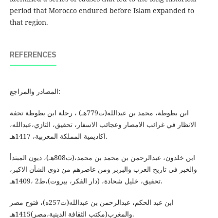
period that Morocco endured before Islam expanded to
that region.
REFERENCES
المصادر والمراجع:
ابن بطوطة، محمد بن عبدالله(ت779هـ) ، رحلة ابن بطوطة تحفة
الانظار في غرائب الامصار وعجائب الاسفار، تحقيق، التازي،عبدالله،
اكاديمية المملكة المغربية، 1417هـ.
ابن خلدون، عبدالرحمن بن محمد بن محمد،(ت808هـ)، ديون المبتدأ
والخبر في تاريخ العرب والبربر ومن عاصرهم من ذوي الشأن الاكبر،
تحقيق، خليل شحادة، (دار الفكر، بيروت)،ط2 ،1409هـ.
ابن عبد الحكم، عبدالرحمن بن عبدالله(ت257ه)، فتوح مصر
والمغرب(مكتب الثقافة الدينية،مصر)1415هـ.