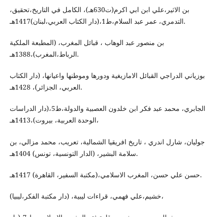
بن الاثير،علي ابن ابي اكرم(ت630هـ)، الكامل في التاريخ،تحقيق،
التدمري، عمر عبد السلام،ط1،(دار الكتاب العربي،لبنان)1417هـ.
بن منصور عبد الوهاب ، قبائل المغرب، (المطبعة الملكية
الرباط،المغرب)،1388هـ.
بوزياني الدراجي القبائل الامازيغية ودورها وموطنها واعيانها، (دار الكتاب
العربي، الجزائر)، 1428هـ.
الجابري، محمد عبد فكر ابن خلدون العصبية والدولة،ط5،(دار الدراسات
الوحدة العربية، بيروت)،1413هـ،
جوليان، شارل اندري ، تاريخ افريقيا الشمالية، تعريب، محمد مزالي، بن
سلامة البشير، (الدار التونسية، تونس) 1404هـ.
حسن علي حسن، المغرب الاسلامي،(مكتبة السفير، القاهرة) 1417هـ.
خشيم،علي فهمي، قراءات ليبية، (دار مكتبة الفكر،ليبيا)،