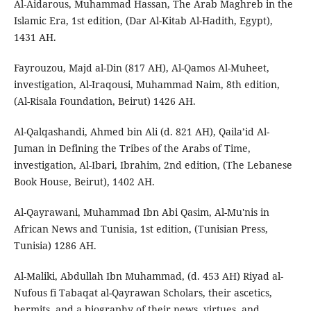
Al-Aidarous, Muhammad Hassan, The Arab Maghreb in the
Islamic Era, 1st edition, (Dar Al-Kitab Al-Hadith, Egypt),
1431 AH.
Fayrouzou, Majd al-Din (817 AH), Al-Qamos Al-Muheet,
investigation, Al-Iraqousi, Muhammad Naim, 8th edition,
(Al-Risala Foundation, Beirut) 1426 AH.
Al-Qalqashandi, Ahmed bin Ali (d. 821 AH), Qaila’id Al-
Juman in Defining the Tribes of the Arabs of Time,
investigation, Al-Ibari, Ibrahim, 2nd edition, (The Lebanese
Book House, Beirut), 1402 AH.
Al-Qayrawani, Muhammad Ibn Abi Qasim, Al-Mu'nis in
African News and Tunisia, 1st edition, (Tunisian Press,
Tunisia) 1286 AH.
Al-Maliki, Abdullah Ibn Muhammad, (d. 453 AH) Riyad al-
Nufous fi Tabaqat al-Qayrawan Scholars, their ascetics,
hermits, and a biography of their news, virtues, and