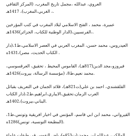
العروي، عبدالله ،مجمل تاريخ المغرب، (المركز الثقافي
الغربي،المغرب)، 1417هـ ،.
عميرة، محمد ، الفتح الاسلامي لبلاد المغرب في كتب المؤرخين
الفرنسيين،(الدار الوطنية للكتاب، الجزائر)1436هـ،.
العيدروس، محمد حسن، المغرب العربي في العصر الاسلامي،ط1،(دار
الكتاب الحديث، مصر)،1431ه .
فيروزو،مجد الدين(817هـ)، القاموس المحيط ، تحقيق، العرقسوسي،
محمد نعيم،ط8، (مؤسسة الرسالة، بيروت)1426هـ.
القلقشندي، احمد بن علي(ت821هـ)، قلائد الجمان في التعريف بقبائل
العرب الزمان،تحقيق،الايباري،ابراهيم،ط2،(دار الكتاب
البناني،بيروت)،1402هـ.
القيرواني، محمد ابن ابي قاسم، المؤنس في اخبار افريقية وتونس،ط1،
(المطبعة التونسية، تونس)1286ه.
المالكي، عبدالله ابن محمد،(ت453ه)رياض النفوس في طبقات علماء