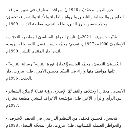
- حرز الدين، محمّد(ت 1946م)، مراقد المعارف في تعيين مراقد
العلويين والصحابة والتابعين والرواة والعلماء والأدباء والشعراء، تحقيق:
محمّد حسين حرز الدين، ط1، النجف، مطبعة الآداب، 1969م.
- شُبّر، حسن(ت 2021م)، تاريخ العراق السياسيّ المعاصر، التحرّك
الإسلاميّ 1900م- 1957م، تقديم: محمّد حسين فضل الله، ط1، بيروت-
لندن، دار المنتدى للنشر، 1990م.
- الحُسينيّ النجفيّ، محمّد القاسم(إعداد)، ثورة التنزيه" رسالة التنزيه"
تليها مواقفُ منها وآراء في السيّد محسن الأمين، ط1، بيروت، دار
الجديد، 1996م.
- الأسدي، مختار، الإختلاف والنقد ثُمّ الإصلاح، رؤية نقديّة لإصلاح الشعائر
بين الرأي والرأي الآخر، ط1، مؤسّسة الأعراف للنشر، مطبعة ستارة،
1997م.
- مُحسن، مُحسن مُحمّد، من التنظيم الدراسي في النجف الأشرف،
والحواظر العلميّة المُشابهة، ط1، بيروت، دار المحجّة البيضاء، 1998م.