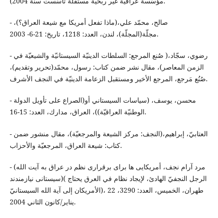
مؤسّسة عراقيّة غير ربحيّة مستقلّة تأسّست سنة 2004).
- صالح، محمّد علي،(ماذا تفعل أمريكا مع شيعة العراق؟)،
مجلّة(المجلّة)، لندن، العدد: 1218، تاريخ: 21-6- 2003.
- رضوي، سجّاد،( صُنع المرجع: السلطات الدينيّة السيستانيّة والشيعيّة في
الزمن المعاصر)، مقال نشر ضمن كتاب: رسول، محمّد(تحرير وتقديم)،
صُنُع مَرجع، المرجع الأخير ومستقبل الزعامة الدينيّة في النجف الأشرف.
- محسن، يوسف، (سياسات السيستاني أو(الصراع على تأويل الدولة
الوطنيّة العراقيّة))، العراق، مدارك، العدد: 15-16.
- العتابيّ، إبراهيم،(النجف: مركز الشيعة والمرجعيّة)، مقال منشور ضمن
كتاب: شيعة العراق، المرجعيّة والأحزاب.
- (مرد آرام نجف، أمريكايى ها براى برقرارى نظم در عراق به آيت الله
سيستانى نيازمندند)( الرجل النجفيّ الهادئ، لإيجاد نظام في العرق يحتاج
الأمريكان إلى آية الله السيستانيّ)، طهران، الخميس، العدد: 3290، 22
يناير/كانون الثاني 2004.