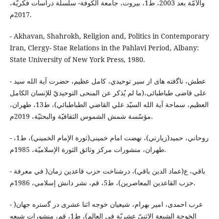
والأمّة بعد 2003، ط1، بيروت، جامعة الكوفة- سلسلة دراسات فكريّة،
2017م.
- Akhavan, Shahrokh, Religion and, Politics in Contemporary
Iran, Clergy- Stae Relations in the Pahlavi Period, Albany:
State University of New York Press, 1980.
- عطش، ناﮔفته هاى از سير توحيدي، كامل عظيم، حضرت آية الله سيد
على قاضى طباطبائى،(ما لم يُذكر عن المنحى التوحيديّ للإنسان الكامل
العظيم، سماحة آية الله السيّد علي القاضي الطباطبائي)، ط13، طهران،
مؤسّسة شمش الشموس الثقافيّة والبحثيّة، 2019م.
- روحاني، حميد(زيارتي)، نهضت امام خمينى(ثورة الإمام الخميني)، ط1،
طهران، منشورات مركز وثائق الثورة الإسلاميّة، 1985م.
- باقي، ع(عماد الدين باقي)، درشناخت حزب قاعدين زمان( في معرفة
حزب القاعدين المعاصرين)، ط5، قم، نشر دانش إسلامي، 1986م.
- عرب احمدى، امير بهرام، شيعيان خوجه اثنا عشرى در ﮔستره جهان(
الخوجة الشيعة الإثنيّ عشريّة في العالم)، ط1، قم، منشورات شيعه