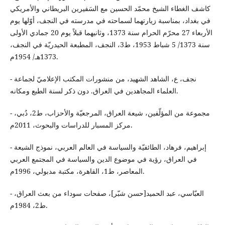
كاشف الغطاء الشيخ محمّد الحسين مع السَفيرين البريطاني والأمريكي
في بغداد، بمناسبة زيارتهما لسماحته في مدرسته في النجف، أوّلها يوم
الأربعاء 27 محرّم الحرام سنة 1373، وثانيهما قبلاً يوم 20 جمادي الأولى
سنة 1373/ 5 شباط 1953، ط3، النجف، المطبعة الحيدريّة في النجف،
1373هـ/ 1954م.
- نجف، ع، الشاهد الشهيد، من منشورات المكتب الإعلاميّ لجماعة
العلماء المجاهدين في العراق. دون ذكر لسنة الطبع ومكانه.
- مجموعة من المؤلّفين، شيعة العراق، المرجعيّة والأحزاب، ط2، دُبي،
مركز المسبار للدراسات والبحوث، 2011م.
- إبراهيم، فرهاد، الطائفيّة والسياسة في العالم العربي، نموذج الشيعة
في العراق، رؤية في موضوع الدين والسياسة في المجتمع العربي
المعاصر، ط1، القاهرة، مكتبة مدبولي، 1996م.
- العبّاسي، عبد الحميد[حسن شبّر]، صفحات سوداء من بعث العراق،
ط2، 1984م.