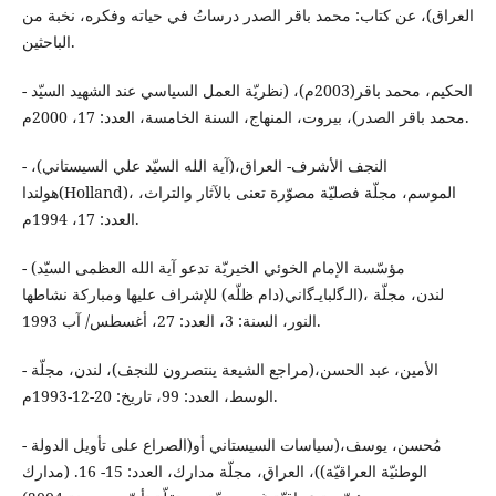
العراق)، عن كتاب: محمد باقر الصدر درساتُ في حياته وفكره، نخبة من
الباحثين.
- الحكيم، محمد باقر(2003م)، (نظريّة العمل السياسي عند الشهيد السيّد
محمد باقر الصدر)، بيروت، المنهاج، السنة الخامسة، العدد: 17، 2000م.
- النجف الأشرف- العراق،(آية الله السيّد علي السيستاني)،
هولندا(Holland)، الموسم، مجلّة فصليّة مصوّرة تعنى بالآثار والتراث،
العدد: 17، 1994م.
- (مؤسّسة الإمام الخوئي الخيريّة تدعو آية الله العظمى السيّد
الـﮔلبايـﮔاني(دام ظلّه) للإشراف عليها ومباركة نشاطها)، لندن، مجلّة
النور، السنة: 3، العدد: 27، أغسطس/ آب 1993.
- الأمين، عبد الحسن،(مراجع الشيعة ينتصرون للنجف)، لندن، مجلّة
الوسط، العدد: 99، تاريخ: 20-12-1993م.
- مُحسن، يوسف،(سياسات السيستاني أو(الصراع على تأويل الدولة
الوطنيّة العراقيّة))، العراق، مجلّة مدارك، العدد: 15- 16. (مدارك