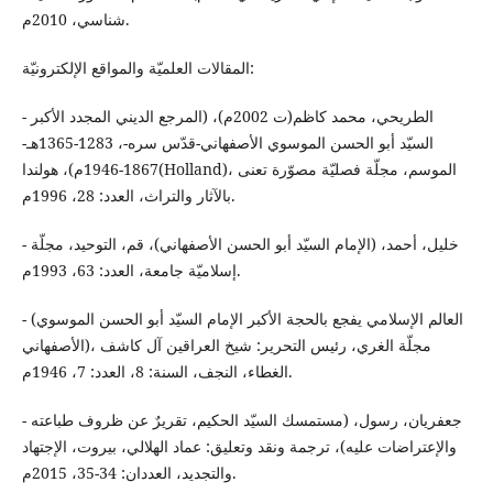
شناسي، 2010م.
المقالات العلميّة والمواقع الإلكترونيّة:
- الطريحي، محمد كاظم(ت 2002م)، (المرجع الديني المجدد الأكبر
السيّد أبو الحسن الموسوي الأصفهاني-قدّس سره-، 1283-1365هـ-
1867-1946م)، هولندا(Holland)، الموسم، مجلّة فصليّة مصوّرة تعنى
بالآثار والتراث، العدد: 28، 1996م.
- خليل، أحمد، (الإمام السيّد أبو الحسن الأصفهاني)، قم، التوحيد، مجلّة
إسلاميّة جامعة، العدد: 63، 1993م.
- (العالم الإسلامي يفجع بالحجة الأكبر الإمام السيّد أبو الحسن الموسوي
الأصفهاني)، مجلّة الغري، رئيس التحرير: شيخ العراقين آل كاشف
الغطاء، النجف، السنة: 8، العدد: 7، 1946م.
- جعفريان، رسول، (مستمسك السيّد الحكيم، تقريرٌ عن ظروف طباعته
والإعتراضات عليه)، ترجمة ونقد وتعليق: عماد الهلالي، بيروت، الإجتهاد
والتجديد، العددان: 34-35، 2015م.