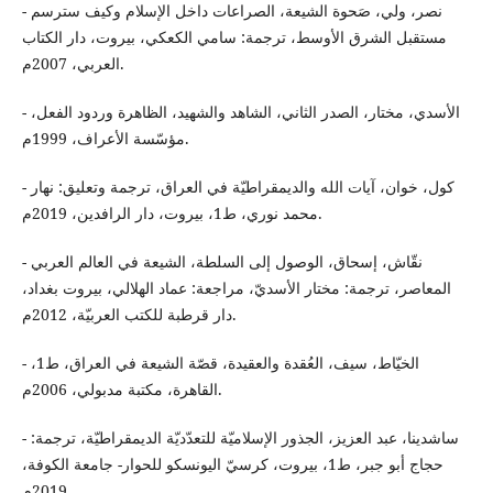
- نصر، ولي، صَحوة الشيعة، الصراعات داخل الإسلام وكيف سترسم
مستقبل الشرق الأوسط، ترجمة: سامي الكعكي، بيروت، دار الكتاب
العربي، 2007م.
- الأسدي، مختار، الصدر الثاني، الشاهد والشهيد، الظاهرة وردود الفعل،
مؤسّسة الأعراف، 1999م.
- كول، خوان، آيات الله والديمقراطيّة في العراق، ترجمة وتعليق: نهار
محمد نوري، ط1، بيروت، دار الرافدين، 2019م.
- نقّاش، إسحاق، الوصول إلى السلطة، الشيعة في العالم العربي
المعاصر، ترجمة: مختار الأسديّ، مراجعة: عماد الهلالي، بيروت بغداد،
دار قرطبة للكتب العربيّة، 2012م.
- الخيّاط، سيف، العُقدة والعقيدة، قصّة الشيعة في العراق، ط1،
القاهرة، مكتبة مدبولي، 2006م.
- ساشدينا، عبد العزيز، الجذور الإسلاميّة للتعدّديّة الديمقراطيّة، ترجمة:
حجاج أبو جبر، ط1، بيروت، كرسيّ اليونسكو للحوار- جامعة الكوفة،
2019م.