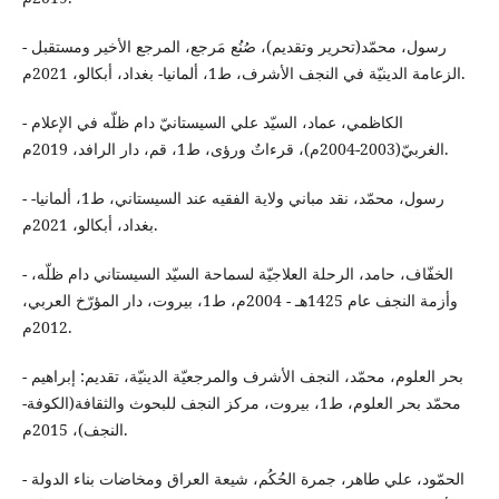
- رسول، محمّد(تحرير وتقديم)، صُنُع مَرجع، المرجع الأخير ومستقبل
الزعامة الدينيّة في النجف الأشرف، ط1، ألمانيا- بغداد، أبكالو، 2021م.
- الكاظمي، عماد، السيّد علي السيستانيّ دام ظلّه في الإعلام
الغربيّ(2003-2004م)، قرءاتٌ ورؤى، ط1، قم، دار الرافد، 2019م.
- رسول، محمّد، نقد مباني ولاية الفقيه عند السيستاني، ط1، ألمانيا-
بغداد، أبكالو، 2021م.
- الخفّاف، حامد، الرحلة العلاجيّة لسماحة السيّد السيستاني دام ظلّه،
وأزمة النجف عام 1425هـ - 2004م، ط1، بيروت، دار المؤرّخ العربي،
2012م.
- بحر العلوم، محمّد، النجف الأشرف والمرجعيّة الدينيّة، تقديم: إبراهيم
محمّد بحر العلوم، ط1، بيروت، مركز النجف للبحوث والثقافة(الكوفة-
النجف)، 2015م.
- الحمّود، علي طاهر، جمرة الحُكُم، شيعة العراق ومخاضات بناء الدولة