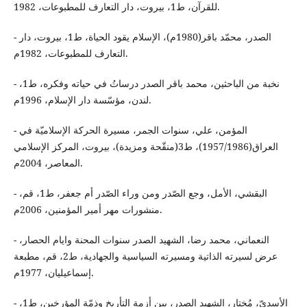
للقرآن، ط1، بيروت، دار التعارف للمطبوعات، 1982.
- الصدر، محمّد باقر(1980م)، الإسلام يقود الحياة، ط1، بيروت، دار
التعارف للمطبوعات، 1982م.
- نخبة من الباحثين، محمد باقر الصدر درساتُ في حياته وفكره، ط1،
لندن، مؤسّسة دار الإسلام، 1996م.
- المؤمن، علي، سنوات الجمر، مسيرة الحركة الإسلاميّة في
العراق(1957/1986)، ط3(منقّحة ومزيدة)، بيروت، المركز الإسلامي
المعاصر، 2004م.
- البقشي، الأمل، وجع الصّدر ومن وراء الصّدر أم جعفر، ط1، قم،
منشورات مهر أمير المؤمنين، 2006م.
- النعماني، محمد رضا، الشهيد الصدر سنوات المحنة وايام الحصار،
عرض لسيرته الذاتية ومسيرته السياسية والجهادية، ط2، قم، مطبعة
إسماعيليان، 1977م.
- الأسديّ، مُختار، الشهيد الصدر، بين أزمة التأريخ وذمّة المؤرخين، ط1،