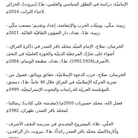
الإماميّة، دراسة في التطوّر السياسي والعلمي، ط2،(بيروت)، الخزائن
لإحياء التراث، 2014م.
- زبيبة، مكّي، يوميّات الحرب والإنتفاضة، إعداد وتقديم: مصعب مكّي
زبيبة، ط1، بغداد، دار الشؤون الثقافيّة العامّة، 2021م.
- الخرسان، صلاح، الإمام السيّد محمّد باقر الصدر في ذاكرة العراق،
أضواء على تحرّك المرجعيّة الدينيّة والحوزة العلميّة في النجف
الأشرف(1958-1992)، ط1، بغداد، مطبعة الوسام، 2004م.
- الخرسان، صلاح، حزب الدعوة الإسلاميّة، حقائق ووثائق، فصول من
تجربة الحركة الإسلاميّة في العراق خلال 40 عاماً، ط1، دمشق،
المؤسّسة العربيّة للدراسات والبحوث الإستراتيجيّة، 1999م.
- فضل الله، محمّد حسين(ت 2010م)،(مقدمته على كتاب): رسالتنا
لمحمّد باقر الصدر، طهران، 1982م.
- الحلّي، علاء، المشروع التجديدي في مدرسة النجف الأشرف
وآثاره(السيّد محمّد باقر الصدر رائداً)، ط1، بيروت، دار الرافدين،