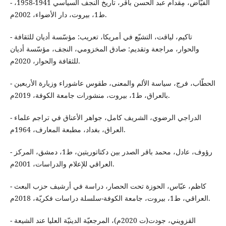
- الفيّاض، مِقدام عبد الحسن باقر، تأريخ النجف السياسي 1941-1958،
ط1، بيروت، دار الأضواء، 2002م.
- تاكيم، لياقت، التشيّع في أمريكا، تعريب: مؤسّسة أديان للثقافة
والحوار، مراجعة وتقديم: صادق المخزومي، النجف، مؤسّسة أديان
للثقافة والحوار، 2020م.
- الحطّاب، فرج، سياسة الألم والمعنى، طقوس عاشوراء وزيارة الأربعين
بالعراق، ط1، بيروت، منشورات جامعة الكوفة، 2019م.
- الدراجي الرضوي، الشريف كامل، جواهر الأعناق في تراجم علماء
العراق، بغداد، مطبعة المعارف، 1964م.
- رؤوف، عادل، محمد باقر الصدر بين دكتاتوريتين، ط1، دمشق، المركز
العراقي للإعلام والدراسات، 2001م.
- كاظم، عبّاس، الحوزة تحت الحصار، دراسة في أرشيف حزب البعث
العراقي، ط1، بيروت، جامعة الكوفة-سلسلة دراسات فكريّة، 2018م.
- القزويني، جودت(ت 2020م)، المرجعيّة الدينيّة العليا عند الشيعة