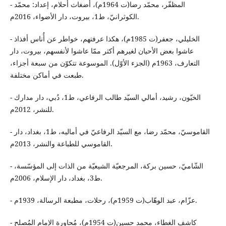
- المظفّر، محمّد رضا(ت 1964م)، أضغاث أحلام، إعداد: محمّد
الكوثرانيّ، ط1، بيروت، دار الأضواء، 2016م.
- الخليلي، جعفر(ت 1985م)، هكذا عرفتهم، خواطر عن أُناس أفذاذ
عاشوا بعض الأحيان لغيرهم أكثر ممّا عاشوا لأنفسهم، بيروت، دار
التعارف، 1963م (الجزء الأوّل). الموسوعة تتكوّن من سبعة أجزاء،
طبعت في أماكن مختلفة.
- الخيّون، رشيد، أمالي السيّد طالب الرفاعي، ط1، دُبي، دار مدارك
للنشر، 2012م.
- القاموسيّ، محمّد رضا، مع السيّد الرفاعيّ في أماليه، ط1، بغداد، دار
القاموسي للطباعة والنشر، 2013م.
- الشّاميّ، حسين بركة، المرجعيّة الشيعيّة من الذات إلى المؤسّسة،
ط3، بغداد، دار الإسلام، 2006م.
- عزّام، عبد الوهّاب(ت 1959م)، رحلات، مطبعة الرسالة، 1939م.
- كاشف الغطاء، محمد حسين(ت 1954م)، مُحاورة الإمام المُصلح