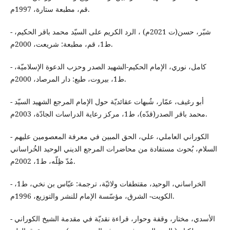
قم، مطبعة ستارة، 1997م.
- شبّر، حسن(ت 2021م) ، الرد الكريم على السيّد محمد باقر الحكيم،
ط1، قم، مطبعة: شريعت، 2000م.
- كامل، نوري، الإمام الحكيم-الشهيد الصدر وحزب الدعوة الإسلاميّة،
ط1، بيروت، طبع: دار المرصاد، 2000م.
- أبو رغيف، عمّار، شُبهات عقائديّة حول الإمام المرجع الشهيد السيّد
محمد باقر الصدر(قدّه)، ط1، مركز رعاية الدراسات الجادّة، 2003م.
- الكوراني العاملي، علي، الحق المبين في معرفة المعصومين عليهم
السلام، بُحوث مستفادة من محاضرات المرجع الديني الوحيد الخُراساني
مُدّ ظِلّه، ط1، 2002م.
- الخراساني، الوحيد، مقتطفات ولائيّة، ترجمة: عبّاس بن نخي، ط1،
الكويت- الشرق، مؤسّسة الإمام للنشر والتوزيع، 1996م.
- الأسدي، مختار، وقفة وحوار، قراءة نقديّة في مقدمة الشيخ الكوراني