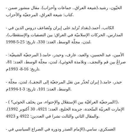
- الخيّون، رشيد،(شيعة العراق.. جماعات وأحزاب). مقال منشور ضمن
كتاب: شيعة العراق، المرجعيّة والأحزاب.
- الكاتب، أحمد،(بغداد تُزايد على إيران وتُضاعف دروس الدين في
المدارس، الحركات الإسلاميّة في العراق: بين التصفيات والإستقطاب)،
لندن، مجلّة الوسط، العدد: 330، تاريخ: 25-5-1998.
- الأمين، عبد الحسين، والعبد، عارف، وحيدر، حامد،( المرجعيّة الشيعيّة:
صراعٌ بين قم والنجف.. وتلامذة الخوئي)، لندن، مجلّة الوسط، العدد: 81،
تاريخ: 16-8- 1993م.
- حيدر، حامد،( إيران تُحذّر من نقل المرجعيّة إلى النجف)، لندن، مجلّة
الوسط، العدد: 101، تاريخ: 3-1-1994م.
- ( المرجعيّة العراقيّة بين الإستقلال والإحتواء، من يخلف الخوئي؟!)،
الإمارت العربيّة المتّحدة، جريدة الخليج، العدد: 4921، 30 أكتوبر 1992).
والمقال الثاني والثالث نشرا في العددين: 4922 و 4923.
- العسكري، سامي،(الإمام الصدر ودوره في الصراع السياسي في