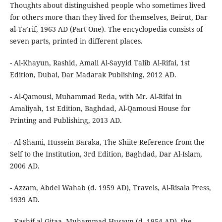
Thoughts about distinguished people who sometimes lived
for others more than they lived for themselves, Beirut, Dar
al-Ta’rif, 1963 AD (Part One). The encyclopedia consists of
seven parts, printed in different places.
- Al-Khayun, Rashid, Amali Al-Sayyid Talib Al-Rifai, 1st
Edition, Dubai, Dar Madarak Publishing, 2012 AD.
- Al-Qamousi, Muhammad Reda, with Mr. Al-Rifai in
Amaliyah, 1st Edition, Baghdad, Al-Qamousi House for
Printing and Publishing, 2013 AD.
- Al-Shami, Hussein Baraka, The Shiite Reference from the
Self to the Institution, 3rd Edition, Baghdad, Dar Al-Islam,
2006 AD.
- Azzam, Abdel Wahab (d. 1959 AD), Travels, Al-Risala Press,
1939 AD.
- Kashif al-Gitaa, Muhammad Husayn (d. 1954 AD), the