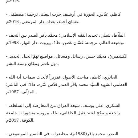
2016م.
- كاظم، عبّاس، الحوزة في أرشيف حزب البعث، ترجمة: مصطفى
نعمان أحمد، بغداد، دار المرتضى، 2016م.
- الملّاط، شبلي، تجديد الفقه الإسلامي: محمّد باقر الصدر بين النجف
وشيعة العالم، ترجمة: غسّان غصن، ط1، بيروت، دار النهار، 1998م.
- الكشميريّ، محمّد حسن، رسائل ومسائل، مواضيع تهمّ الجيل الجديد.
دون ناشر ومكان وسنة النشر.
- الحائري، كاظم، مباحث الأصول، تقريراً لأبحاث سماحة أية الله
العظمى الشهيد السيّد محمد باقر الصدر قدّس سّره، ط1، قم، الناشر:
المؤلّف، 1987م.
- الشكري، علي يوسف، شيعة العراق من المعارضة إلى السلطة،
راجعه وصحّح لغته: عثيل الخاقاني، ط1، بيروت، منشورات جامعة
الكوفة، 2017م.
- الصدر، محمد باقر(1980م)، محاضرات في التفسير الموضوعي