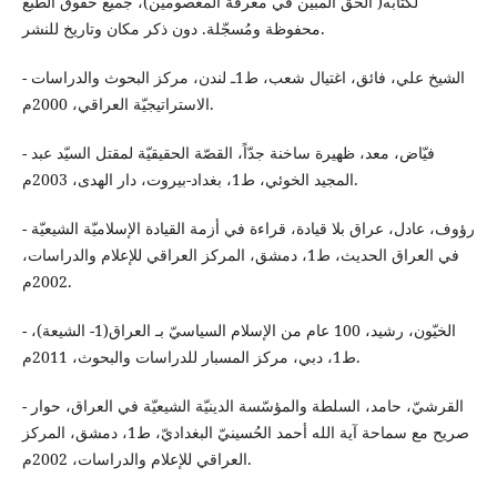
لكتابه( الحق المبين في معرفة المعصومين)، جميع حقوق الطبع
محفوظة ومُسجّلة. دون ذكر مكان وتاريخ للنشر.
- الشيخ علي، فائق، اغتيال شعب، ط1ـ لندن، مركز البحوث والدراسات
الاستراتيجيّة العراقي، 2000م.
- فيّاض، معد، ظهيرة ساخنة جدّاً، القصّة الحقيقيّة لمقتل السيّد عبد
المجيد الخوئي، ط1، بغداد-بيروت، دار الهدى، 2003م.
- رؤوف، عادل، عراق بلا قيادة، قراءة في أزمة القيادة الإسلاميّة الشيعيّة
في العراق الحديث، ط1، دمشق، المركز العراقي للإعلام والدراسات،
2002م.
- الخيّون، رشيد، 100 عام من الإسلام السياسيّ بـ العراق(1- الشيعة)،
ط1، دبي، مركز المسبار للدراسات والبحوث، 2011م.
- القرشيّ، حامد، السلطة والمؤسّسة الدينيّة الشيعيّة في العراق، حوار
صريح مع سماحة آية الله أحمد الحُسينيّ البغداديّ، ط1، دمشق، المركز
العراقي للإعلام والدراسات، 2002م.