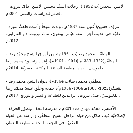
- الأمين، محسن(ت 1952 )، رحلات السيّد محسن الأمين، ط1، بيروت،
الغدير للدراسات والنشر، 2001م.
- مروّة، حسين(أُغتيل سنة 1987م)، ولدت شيخاً وأموت طفلاً، سيرة
ذاتيّة في حديث أجراه معه عبّاس بيضون، ط2، بيروت، دار الفارابي،
2012م.
- المظفّر، محمد رضا(ت 1964م)، من أوراق الشيخ محمّد رضا
المظفّر(1322- 1383هـ)(1904- 1964م)، إعداد وتعليق: محمد رضا
القاموسي، بغداد، مطبعة الساعة، المكتبة العصريّة، 2014م.
- المظفّر، محمد رضا(ت 1964م)، ديوان الشيخ محمّد رضا
المُظفّر(1322- 1383هـ 1904- 1964م)، جمعه وعلّق عليه: محمّد رضا
القاموسيّ، ط1، بيروت، الرافدين للطباعة والنشر والتوزيع، 2017م.
- الآصفي، محمّد مهدي(ت 2015م)، مدرسة النجف وتطوّر الحركة
الإصلاحيّة فيها، ظلال من حياة الراحل الشيخ المظفّر، ودراسة عن الحياة
الفكريّة في النجف، النجف، مطبعة النعمان.