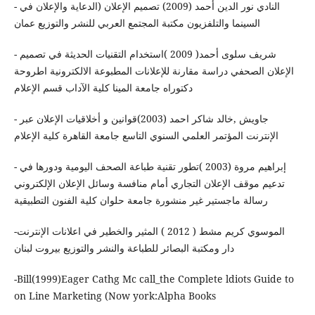
- النادي نور الدين أحمد (2009) تصميم الإعلان (الدعاية والإعلان في
السينما والتلفزيون مكتبة المجتمع العربي للنشر والتوزيع عمان
- شريف سلوى أحمد( 2009 )استخدام التقنيات الحديثة في تصميم
الإعلان الصحفي دراسة مقارنة للإعلانات المطبوعة الالكترونية اطروحة
دكتوراه جامعة المينا كلية الآداب قسم الإعلام
- جاويش ,خالد شاكر احمد (2003)‏قوانين و أخلاقيات الإعلان عبر
الإنترنت المؤتمر العلمي السنوي التاسع جامعة القاهرة كلية الإعلام
- إبراهيم مروة (2003 )تطور تقنية طباعة الصحف اليومية ودورها في
تدعيم موقف الإعلان التجاري أمام منافسة وسائل الإعلان الإلكتروني
رسالة ماجستير غير منشورة جامعة حلوان كلية الفنون التطبيقية
-‏ الموسوي كريم مشط ( 2012 ) المثير والخطير في اعلانات الإنترنت
دار ومكتبة البصائر للطباعة والنشر والتوزيع بيروت لبنان
-Bill(1999)Eager Cathg Mc call_the Complete ldiots Guide to
on Line Marketing (Now york:Alpha Books