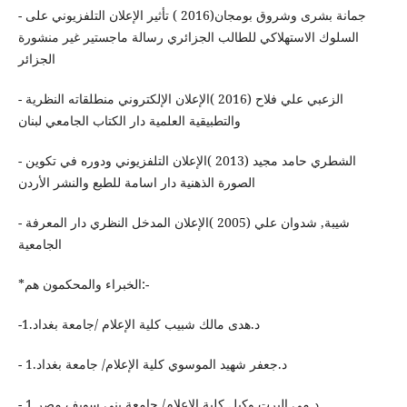
- ‏جمانة بشرى وشروق بومجان(2016 ) تأثير الإعلان التلفزيوني على
السلوك الاستهلاكي للطالب الجزائري رسالة ماجستير غير منشورة
الجزائر
- الزعبي علي فلاح ‏(2016 )الإعلان الإلكتروني منطلقاته النظرية
والتطبيقية العلمية دار الكتاب الجامعي لبنان
- الشطري حامد مجيد (2013 )الإعلان التلفزيوني ودوره في تكوين
الصورة الذهنية دار اسامة للطبع والنشر الأردن
- شيبة, شدوان علي (2005 )الإعلان المدخل النظري دار المعرفة
الجامعية
*‏الخبراء والمحكمون هم:-
-1.د.هدى مالك شبيب كلية الإعلام /جامعة بغداد
- 1.د.جعفر شهيد الموسوي كلية الإعلام/ جامعة بغداد
- 1.د.مي البرت وكيل كلية الإعلام/ جامعة بني سويف مصر