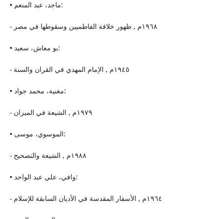
• ماجد، عبد المنعم:
- ١٩٦٨م , ظهور خلافة الفاطمیین وسقوطها في مصر
• بو معاش، سعید:
- ١٩٤٥م , الإمام المهدي في القران والسنة
• مغنیة، محمد جواد:
- ١٩٧٩م , الشیعة في المیزان
• الموسوي، موسى:
- ١٩٨٨م , الشیعة والتصحیح
• وافي، علي عبد الواحد:
- ١٩٦٤م , الأسفار المقدسة في الأدیان السابقة للإسلام