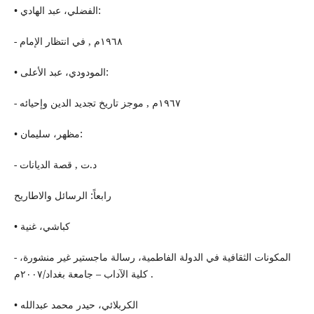
• الفضلي، عبد الهادي:
- ١٩٦٨م , في انتظار الإمام
• المودودي، عبد الأعلى:
- ١٩٦٧م , موجز تاریخ تجدید الدین وإحیائه
• مظهر، سلیمان:
- د.ت , قصة الدیانات
رابعاً: الرسائل والاطاريح
• كباشي، غنیة
- المكونات الثقافیة في الدولة الفاطمیة، رسالة ماجستیر غیر منشورة،
كلیة الآداب – جامعة بغداد/٢٠٠٧م .
• الكربلائي، حیدر محمد عبدالله