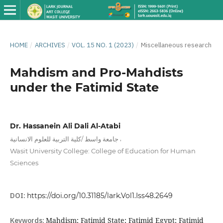
HOME
/
ARCHIVES
/
VOL. 15 NO. 1 (2023)
/
Miscellaneous research
Mahdism and Pro-Mahdists
under the Fatimid State
Dr. Hassanein Ali Dali Al-Atabi
,
جامعة واسط /كلية التربية للعلوم الانسانية
Wasit University College: College of Education for Human
Sciences
DOI:
https://doi.org/10.31185/lark.Vol1.Iss48.2649
Keywords:
Mahdism; Fatimid State; Fatimid Egypt; Fatimid