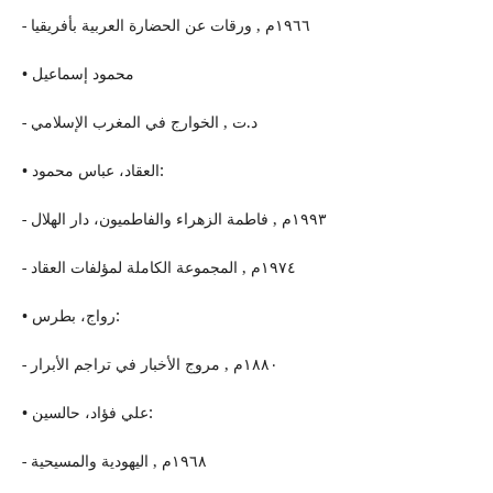
- ١٩٦٦م , ورقات عن الحضارة العربیة بأفریقیا
• محمود إسماعیل
- د.ت , الخوارج في المغرب الإسلامي
• العقاد، عباس محمود:
- ١٩٩٣م , فاطمة الزهراء والفاطمیون، دار الهلال
- ١٩٧٤م , المجموعة الكاملة لمؤلفات العقاد
• رواج، بطرس:
- ١٨٨٠م , مروج الأخبار في تراجم الأبرار
• علي فؤاد، حالسین:
- ١٩٦٨م , اليهودیة والمسیحیة