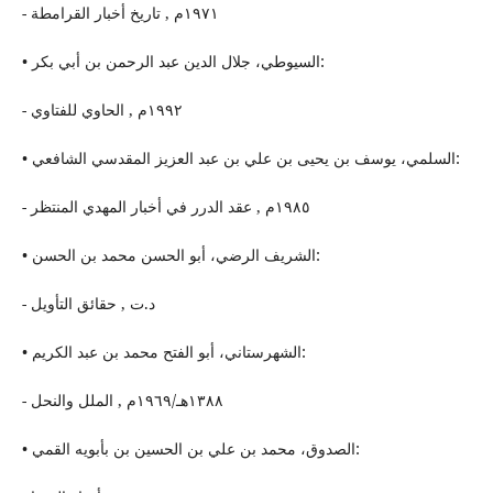
- ١٩٧١م , تاریخ أخبار القرامطة
• السیوطي، جلال الدین عبد الرحمن بن أبي بكر:
- ١٩٩٢م , الحاوي للفتاوي
• السلمي، یوسف بن یحیى بن علي بن عبد العزیز المقدسي الشافعي:
- ١٩٨٥م , عقد الدرر في أخبار المهدي المنتظر
• الشریف الرضي، أبو الحسن محمد بن الحسن:
- د.ت , حقائق التأویل
• الشهرستاني، أبو الفتح محمد بن عبد الكریم:
- ١٣٨٨هـ/١٩٦٩م , الملل والنحل
• الصدوق، محمد بن علي بن الحسین بن بأبويه القمي: