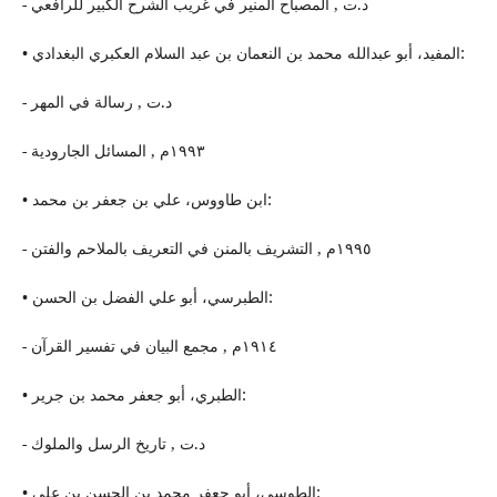
- د.ت , المصباح المنیر في غریب الشرح الكبیر للرافعي
• المفید، أبو عبدالله محمد بن النعمان بن عبد السلام العكبري البغدادي:
- د.ت , رسالة في المهر
- ١٩٩٣م , المسائل الجارودیة
• ابن طاووس، علي بن جعفر بن محمد:
- ١٩٩٥م , التشریف بالمنن في التعریف بالملاحم والفتن
• الطبرسي، أبو علي الفضل بن الحسن:
- ١٩١٤م , مجمع البیان في تفسیر القرآن
• الطبري، أبو جعفر محمد بن جریر:
- د.ت , تاریخ الرسل والملوك
• الطوسي، أبو جعفر محمد بن الحسن بن علي: