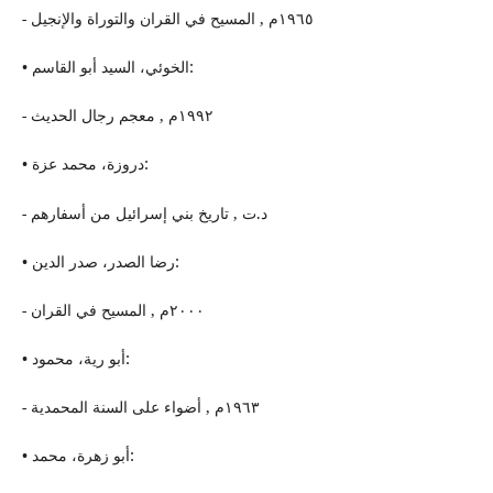
- ١٩٦٥م , المسیح في القران والتوراة والإنجیل
• الخوئي، السید أبو القاسم:
- ١٩٩٢م , معجم رجال الحدیث
• دروزة، محمد عزة:
- د.ت , تاریخ بني إسرائیل من أسفارهم
• رضا الصدر، صدر الدین:
- ٢٠٠٠م , المسیح في القران
• أبو ریة، محمود:
- ١٩٦٣م , أضواء على السنة المحمدیة
• أبو زهرة، محمد: