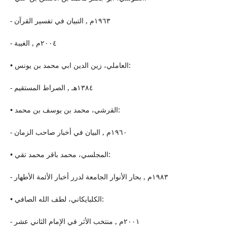
- ١٩٦٣م , التبیان في تفسیر القرآن
- ٢٠٠٤م , الغیبة
• العاملي، زین الدین ابي محمد بن یونس:
- ١٣٨٤هـ , الصراط المستقیم
• القرشي، محمد بن یوسف بن محمد:
- ١٩٦٠م , البیان في أخبار صاحب الزمان
• المجلسي، محمد باقر محمد تقي:
- ١٩٨٣م , بحار الأنوار الجامعة لدرر أخبار الأئمة الأطهار
• الكلبایكاني، لطف الله الصافي:
- ٢٠٠١م , منتخب الأثر في الإمام الثاني عشر