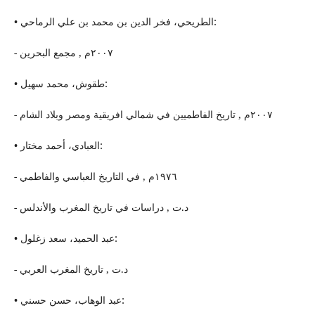
• الطریحي، فخر الدین بن محمد بن علي الرماحي:
- ٢٠٠٧م , مجمع البحرین
• طقوش، محمد سهيل:
- ٢٠٠٧م , تاریخ الفاطمیین في شمالي افریقیة ومصر وبلاد الشام
• العبادي، أحمد مختار:
- ١٩٧٦م , في التاریخ العباسي والفاطمي
- د.ت , دراسات في تاریخ المغرب والأندلس
• عبد الحمید، سعد زغلول:
- د.ت , تاریخ المغرب العربي
• عبد الوهاب، حسن حسني: