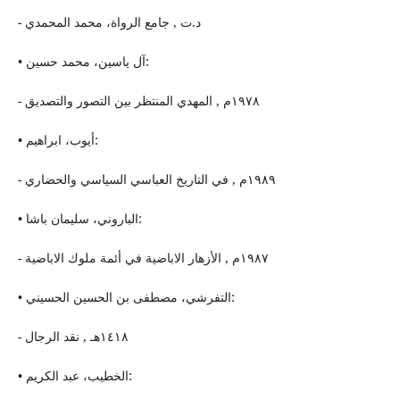
- د.ت , جامع الرواة، محمد المحمدي
• آل یاسین، محمد حسین:
- ١٩٧٨م , المهدي المنتظر بین التصور والتصدیق
• أیوب، ابراهيم:
- ١٩٨٩م , في التاریخ العباسي السیاسي والحضاري
• الباروني، سلیمان باشا:
- ١٩٨٧م , الأزهار الاباضیة في أئمة ملوك الاباضیة
• التفرشي، مصطفى بن الحسین الحسیني:
- ١٤١٨هـ , نقد الرجال
• الخطیب، عبد الكریم: