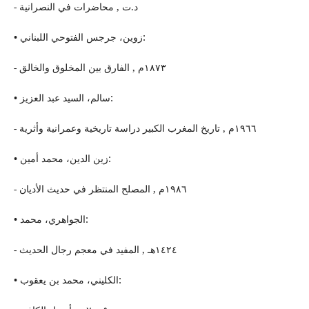
- د.ت , محاضرات في النصرانیة
• زوین، جرجس الفتوحي اللبناني:
- ١٨٧٣م , الفارق بین المخلوق والخالق
• سالم، السید عبد العزیز:
- ١٩٦٦م , تاریخ المغرب الكبیر دراسة تاریخیة وعمرانیة وأثریة
• زین الدین، محمد أمین:
- ١٩٨٦م , المصلح المنتظر في حدیث الأدیان
• الجواهري، محمد:
- ١٤٢٤هـ , المفید في معجم رجال الحدیث
• الكلیني، محمد بن یعقوب: