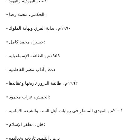
- د.ت , اليهودیة واليهود
• الحكمي، محمد رضا:
- ١٩٩٠م , بدایة الفرق ونهایة الملوك
• حسین، محمد كامل:
- ١٩٥٩م , الطائفة الإسماعیلیة
- د.ت , آداب مصر الفاطمیة
- ١٩٦٢م , طائفة الدروز تاریخها وعقائدها
• الحمش، عراب محمود:
- ٢٠٠١م , المهدي المنتظر في روایات أهل السنة والشیعة الامامیة
• خان، مظفر الإسلام:
- د.ت , التلمود تاریخه وتعالیمه