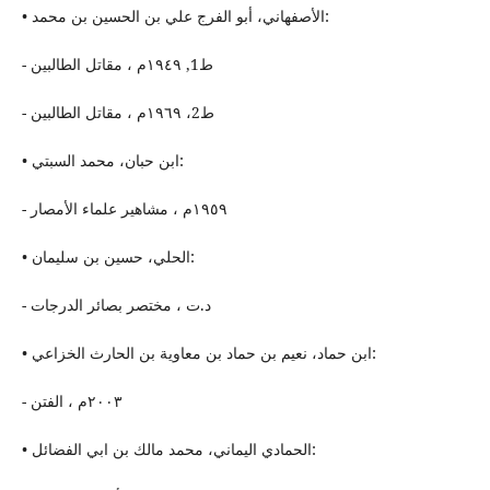
• الأصفهاني، أبو الفرج علي بن الحسین بن محمد:
- ط1, ١٩٤٩م ، مقاتل الطالبین
- ط2، ١٩٦٩م ، مقاتل الطالبین
• ابن حبان، محمد السبتي:
- ١٩٥٩م ، مشاهير علماء الأمصار
• الحلي، حسین بن سلیمان:
- د.ت ، مختصر بصائر الدرجات
• ابن حماد، نعیم بن حماد بن معاویة بن الحارث الخزاعي:
- ٢٠٠٣م ، الفتن
• الحمادي الیماني، محمد مالك بن ابي الفضائل: