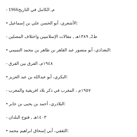
- 1966م, الكامل في التاریخ
• الأشعري، أبو الحسن علي بن إسماعیل:
- ط2, ١٣٨٩هـ , مقالات الإسلامیین واختلاف المصلین
• البغدادي، أبو منصور عبد القاهر بن طاهر بن محمد التمیمي:
- ١٩٤٨م، الفرق بین الفرق
• البكري، أبو عبدالله بن عبد العزیز:
- ١٩٥٧م ، المغرب في ذكر بلاد افریقیة والمغرب
• البلاذري، أحمد بن یحیى بن جابر:
- ١٤٠٣هـ , فتوح البلدان
• الثقفي، أبي إسحاق ابراهيم محمد: