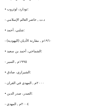
• تودارد، لوثروب:
- د.ت , حاضر العالم الإسلامي
• شلبي، أحمد:
- ١٩٦٠م , مقارنة الأدیان (اليهودیة)
• الشماخي، أحمد بن سعید:
- ١٩٩٥م , السیر
• الشیرازي، صادق:
- ٢٠٠٠م , المهدي في القران
• الصدر، صدر الدین:
- ٢٠٠٤م , المهدي