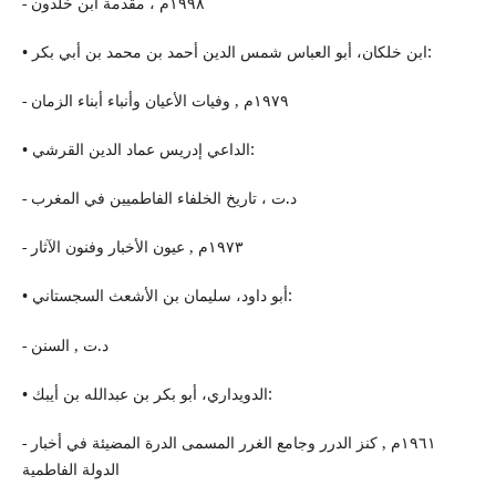
- ١٩٩٨م ، مقدمة ابن خلدون
• ابن خلكان، أبو العباس شمس الدین أحمد بن محمد بن أبي بكر:
- ١٩٧٩م , وفیات الأعیان وأنباء أبناء الزمان
• الداعي إدریس عماد الدین القرشي:
- د.ت ، تاریخ الخلفاء الفاطمیین في المغرب
- ١٩٧٣م , عیون الأخبار وفنون الآثار
• أبو داود، سلیمان بن الأشعث السجستاني:
- د.ت , السنن
• الدویداري، أبو بكر بن عبدالله بن أیبك:
- ١٩٦١م , كنز الدرر وجامع الغرر المسمى الدرة المضیئة في أخبار
الدولة الفاطمیة