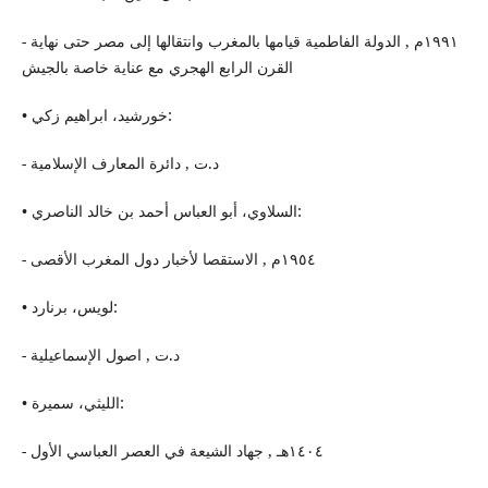
- ١٩٩١م , الدولة الفاطمیة قیامها بالمغرب وانتقالها إلى مصر حتى نهایة
القرن الرابع الهجري مع عنایة خاصة بالجیش
• خورشید، ابراهيم زكي:
- د.ت , دائرة المعارف الإسلامیة
• السلاوي، أبو العباس أحمد بن خالد الناصري:
- ١٩٥٤م , الاستقصا لأخبار دول المغرب الأقصى
• لویس، برنارد:
- د.ت , اصول الإسماعیلیة
• اللیثي، سمیرة:
- ١٤٠٤هـ , جهاد الشیعة في العصر العباسي الأول