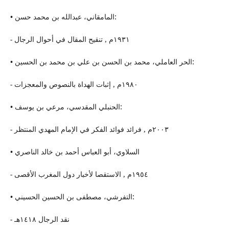
• المامقاني، عبدالله بن محمد حسن:
- ١٩٣١م , تنقیح المقال في أحوال الرجال
• الحر العاملي، محمد بن الحسن بن علي بن محمد بن الحسین:
- ١٩٨٠م , إثبات الهداة بالنصوص والمعجزات
• الحنبلي المقدسي، مرعي بن یوسف:
- ٢٠٠٣م , فرائد فوائد الفكر في الإمام المهدي المنتظر
• السلاوي، أبو العباس أحمد بن خالد الناصري
- ١٩٥٤م , الاستقصا لأخبار دول المغرب الأقصى
• التفرشي، مصطفى بن الحسین الحسیني:
- نقد الرجال ١٤١٨هـ