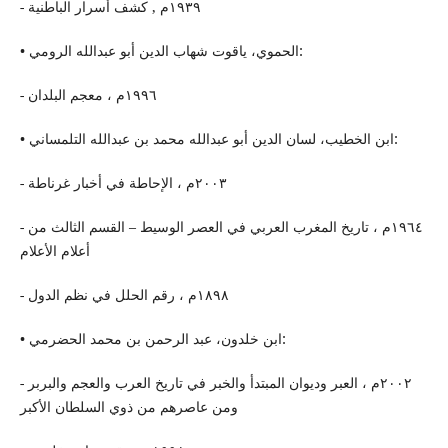
- ١٩٣٩م , كشف أسرار الباطنیة
• الحموي، یاقوت شهاب الدین أبو عبدالله الرومي:
- ١٩٩٦م ، معجم البلدان
• ابن الخطیب، لسان الدین أبو عبدالله محمد بن عبدالله التلمساني:
- ٢٠٠٣م ، الإحاطة في أخبار غرناطة
- ١٩٦٤م ، تاریخ المغرب العربي في العصر الوسیط – القسم الثالث من
أعلام الأعلام
- ١٨٩٨م ، رقم الحلل في نظم الدول
• ابن خلدون، عبد الرحمن بن محمد الحضرمي:
- ٢٠٠٢م ، العبر ودیوان المبتدأ والخبر في تاریخ العرب والعجم والبربر
ومن عاصرهم من ذوي السلطان الأكبر