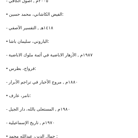
- ٢٠٠٥م , أصول الكافي
• الفیض الكاشاني، محمد حسین:
- ١٤١٨هـ , التفسیر الآصفي
• الباروني، سلیمان باشا:
- ١٩٨٧م , الأزهار الاباضیة في أئمة ملوك الاباضیة
• قرواج، بطرس:
- ١٨٨٠م , مروج الأخبار في تراجم الأبرار
• تامر، عارف:
- ١٩٨٠م , المستعلى بالله، دار الجیل
- ١٩٧٠م , تاریخ الإسماعیلیة
• جمال الدین، عبدالله محمد :