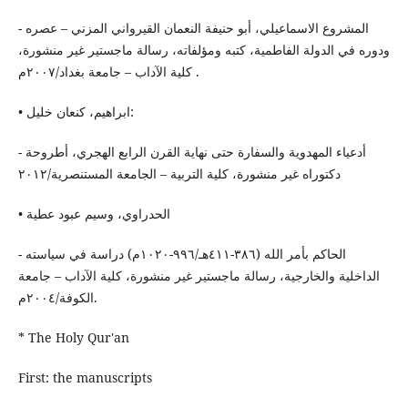
- المشروع الاسماعیلي، أبو حنیفة النعمان القیرواني المزني – عصره
ودوره في الدولة الفاطمیة، كتبه ومؤلفاته، رسالة ماجستیر غیر منشورة،
كلیة الآداب – جامعة بغداد/٢٠٠٧م .
• ابراهيم، كنعان خلیل:
- أدعیاء المهدویة والسفارة حتى نهایة القرن الرابع الهجري، أطروحة
دكتوراه غیر منشورة، كلیة التربیة – الجامعة المستنصریة/٢٠١٢
• الحدراوي، وسیم عبود عطیة
- الحاكم بأمر الله (٣٨٦-٤١١هـ/٩٩٦-١٠٢٠م) دراسة في سیاسته
الداخلیة والخارجیة، رسالة ماجستیر غیر منشورة، كلیة الآداب – جامعة
الكوفة/٢٠٠٤م.
* The Holy Qur'an
First: the manuscripts