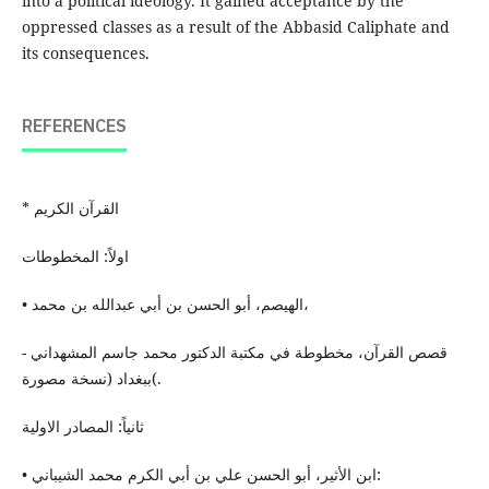
into a political ideology. It gained acceptance by the
oppressed classes as a result of the Abbasid Caliphate and
its consequences.
REFERENCES
* القرآن الكریم
اولاً: المخطوطات
• الهيصم، أبو الحسن بن أبي عبدالله بن محمد،
- قصص القرآن، مخطوطة في مكتبة الدكتور محمد جاسم المشهداني
ببغداد (نسخة مصورة(.
ثانياً: المصادر الاولية
• ابن الأثیر، أبو الحسن علي بن أبي الكرم محمد الشیباني: