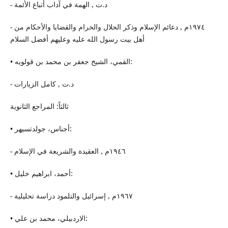
- د.ت , الهمة في آداب أتباع الأئمة
- ١٩٧٤م , دعائم الإسلام وذكر الحلال والحرام والقضایا والأحكام من
أهل بیت رسول الله عليه وعليهم أفضل السلام
• القمي، الشیخ جعفر بن محمد بن قولويه:
- د.ت , كامل الزیارات
ثالثاً: المراجع الثانوية
• أجناس، جولدتسيهر:
- ١٩٤٦م , العقیدة والشریعة في الإسلام
• أحمد، ابراهيم خلیل:
- ١٩٦٧م , إسرائیل والتلمود دراسة تحلیلیة
• الاردبیلي، محمد بن علي: