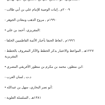
- ٢٠٠٩م , إثبات الوصیة للإمام علي بن أبي طالب
- ١٩٩٠م , مروج الذهب ومعادن الجوهر
• المقریزي، أحمد بن علي:
- ١٩٩٦م , اتعاظ الحنفا بأخبار الأئمة الفاطمیین الخلفا
- ١٢٢٧هـ , المواعظ والاعتبار بذكر الخطط والآثار المعروف بالخطط
المقریزیة
• ابن منظور، محمد بن مكرم بن منظور الأفریقي المصري:
- د.ت , لسان العرب
• أبو نصر البخاري، سهل بن عبدالله:
- ١٣٨١هـ , السلسلة العلویة