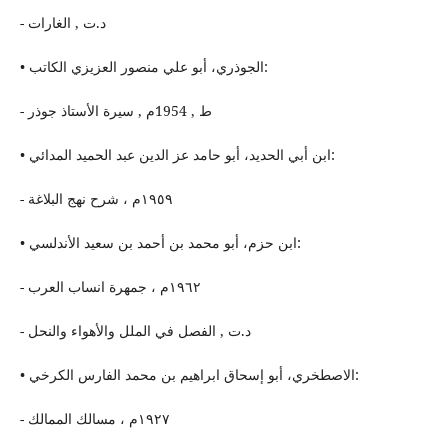
- د.ت , الغارات
• الجوذري، أبو علي منصور العزیزي الكاتب:
- ط , 1954م , سیرة الأستاذ جوذر
• ابن أبي الحدید، أبو حامد عز الدین عبد الحمید المدائي:
- ١٩٥٩م ، شرح نهج البلاغة
• ابن حزم، أبو محمد بن أحمد بن سعید الأندلسي:
- ١٩٦٢م ، جمهرة انساب العرب
- د.ت , الفصل في الملل والأهواء والنحل
• الاصطخري، أبو إسحاق ابراهيم بن محمد الفارس الكرخي:
- ١٩٢٧م ، مسالك الممالك