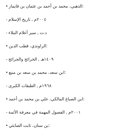
• الذهبي، محمد بن أحمد بن عثمان بن قایماز:
- ٢٠٠٤م , تاریخ الإسلام
- د.ت , سیر أعلام النبلاء
• الراوندي، قطب الدین:
- ١٤٠٩هـ , الخرائج والجرائج
• ابن سعد، محمد بن سعد بن منیع:
- ١٩٦٨م , الطبقات الكبرى
• ابن الصباغ المالكي، علي بن محمد بن أحمد:
- ٢٠٠١م , الفصول المهمة في معرفة الأئمة
• بن سنان، ثابت الصابئي: