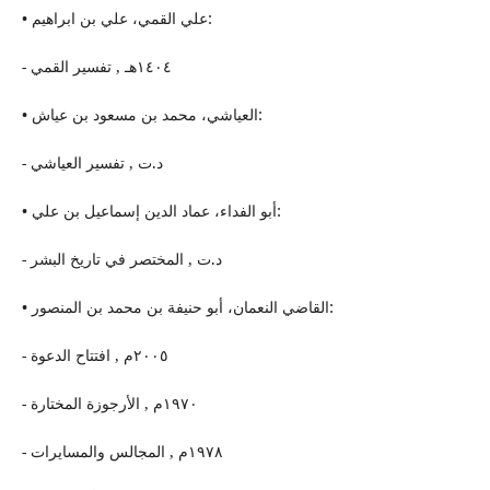
• علي القمي، علي بن ابراهيم:
- ١٤٠٤هـ , تفسیر القمي
• العیاشي، محمد بن مسعود بن عیاش:
- د.ت , تفسیر العیاشي
• أبو الفداء، عماد الدین إسماعیل بن علي:
- د.ت , المختصر في تاریخ البشر
• القاضي النعمان، أبو حنیفة بن محمد بن المنصور:
- ٢٠٠٥م , افتتاح الدعوة
- ١٩٧٠م , الأرجوزة المختارة
- ١٩٧٨م , المجالس والمسایرات