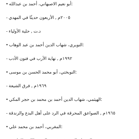
• أبو نعیم الاصبهاني، أحمد بن عبدالله:
- ٢٠٠٥م , الأربعون حدیثًا في المهدي
- د.ت , حلیة الأولیاء
• النویري، شهاب الدین أحمد بن عبد الوهاب:
- ١٩٩٢م , نهایة الأرب في فنون الأدب
• النوبختي، أبو محمد الحسن بن موسى:
- ١٩٦٩م , فرق الشیعة
• الهيثمي، شهاب الدین أحمد بن محمد بن حجر المكي:
- ١٩٦٥م , الصواعق المحرقة في الرد على أهل البدع والزندقة
• المغربي، أحمد بن محمد علي: