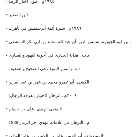
- ١٩٨٤م , عیون أخبار الرضا
• ابن الصغیر:
- ١٩٨٦م , سیرة أئمة الرستمیین في تاهرت
• ابن قیم الجوزیة، شمس الدین أبو عبدالله محمد بن ابي بكر الدمشقي:
- د.ت , هدایة الحیارى في أجوبة اليهود والنصارى
- د.ت , المنار المنیف في الصحیح والضعیف
• الكشي، أبو عمرو محمد بن عمر بن عبد العزیز:
- ٢٠٠٩م , الرجال (اختیار معرفة الرجال)
• المتقي الهندي، علي بن جسام:
- 1988م , البرهان في علامات مهدي آخر الزمان
• المسعودي، أبو الحسن علي بن الحسن بن علي الهذلي: