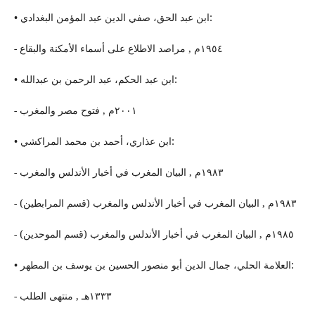
• ابن عبد الحق، صفي الدین عبد المؤمن البغدادي:
- ١٩٥٤م , مراصد الاطلاع على أسماء الأمكنة والبقاع
• ابن عبد الحكم، عبد الرحمن بن عبدالله:
- ٢٠٠١م , فتوح مصر والمغرب
• ابن عذاري، أحمد بن محمد المراكشي:
- ١٩٨٣م , البیان المغرب في أخبار الأندلس والمغرب
- ١٩٨٣م , البیان المغرب في أخبار الأندلس والمغرب (قسم المرابطین)
- ١٩٨٥م , البیان المغرب في أخبار الأندلس والمغرب (قسم الموحدین)
• العلامة الحلي، جمال الدین أبو منصور الحسین بن یوسف بن المطهر:
- ١٣٣٣هـ , منتهى الطلب