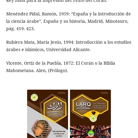
Rey Fahd para la Impresión del Texto del Corán.
Menéndez Pidal, Ramón, 1959: “España y la introducción de
la ciencia árabe”, España y su historia, Madrid, Minotauro,
pág. 419- 423.
Rubiera Mata, María Jesús, 1994: Introducción a los estudios
árabes e islámicos, Universidad Alicante.
Vicente, Ortiz de la Puebla, 1872: El Corán o la Biblia
Mahometana. Alen, (Prólogo).