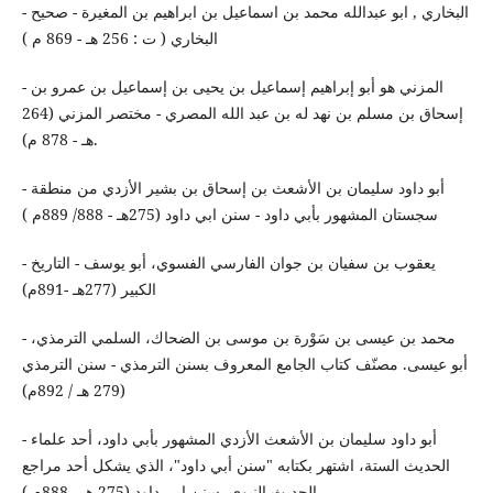
- البخاري , ابو عبدالله محمد بن اسماعيل بن ابراهيم بن المغيرة - صحيح
البخاري ( ت : 256 هـ - 869 م )
- المزني هو أبو إبراهيم إسماعيل بن يحيى بن إسماعيل بن عمرو بن
إسحاق بن مسلم بن نهد له بن عبد الله المصري - مختصر المزني (264
هـ - 878 م).
- أبو داود سليمان بن الأشعث بن إسحاق بن بشير الأزدي من منطقة
سجستان المشهور بأبي داود - سنن ابي داود (275هـ - 888/ 889م )
- يعقوب بن سفيان بن جوان الفارسي الفسوي، أبو يوسف - التاريخ
الكبير (277هـ -891م)
- محمد بن عيسى بن سَوْرة بن موسى بن الضحاك، السلمي الترمذي،
أبو عيسى. مصنّف كتاب الجامع المعروف بسنن الترمذي - سنن الترمذي
(279 هـ / ‏892م)
- أبو داود سليمان بن الأشعث الأزدي المشهور بأبي داود، أحد علماء
الحديث الستة، اشتهر بكتابه "سنن أبي داود"، الذي يشكل أحد مراجع
الحديث النبوي- سنن ابي داود (275 هـ - 888م )