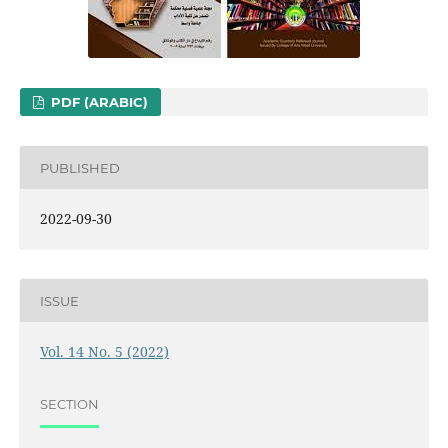
PDF (ARABIC)
PUBLISHED
2022-09-30
ISSUE
Vol. 14 No. 5 (2022)
SECTION