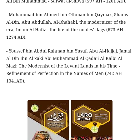
Ali bin Muhammad - Safwat al-Safwa (597 AH - 1201 AD).
- Muhammad bin Ahmed bin Othman bin Qaymaz, Shams
Al-Din, Abu Abdullah, Al-Dhahabi, the modernizer of the
era, Imam Al-Hafiz - the life of the nobles’ flags (673 AH -
1274 AD).
- Youssef bin Abdul Rahman bin Yusuf, Abu Al-Hajjaj, Jamal
Al-Din Ibn Al-Zaki Abi Muhammad Al-Qada’i Al-Kalbi Al-
Mazi: The Modernist of the Levant Lands in his Time -
Refinement of Perfection in the Names of Men (742 AH-
1341AD).