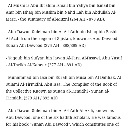
- Al-Muzni is Abu Ibrahim Ismail bin Yahya bin Ismail bin
Amr bin Ishaq bin Muslim bin Nahd Lah bin Abdullah Al-
Masri - the summary of Al-Muzni (264 AH - 878 AD).
- Abu Dawud Suleiman bin Al-Ash’ath bin Ishaq bin Bashir
Al-Azdi from the region of Sijistan, known as Abu Dawood -
Sunan Abi Dawood (275 AH - 888/889 AD)
- Yaqoub bin Sufyan bin Jawan Al-Farsi Al-Fasawi, Abu Yusuf
- Al-Tarikh Al-Kabeer (277 AH - 891 AD)
- Muhammad bin Issa bin Surah bin Musa bin Al-Dahhak, Al-
Sulami Al-Tirmidhi, Abu Issa. The Compiler of the Book of
the Collective Known as Sunan al-Tirmidhi - Sunan al-
Tirmidhi (279 AH / 892 AD)
- Abu Dawud Suleiman bin Al-Ash’ath Al-Azdi, known as
Abu Dawood, one of the six hadith scholars. He was famous
for his book “Sunan Abi Dawood”, which constitutes one of