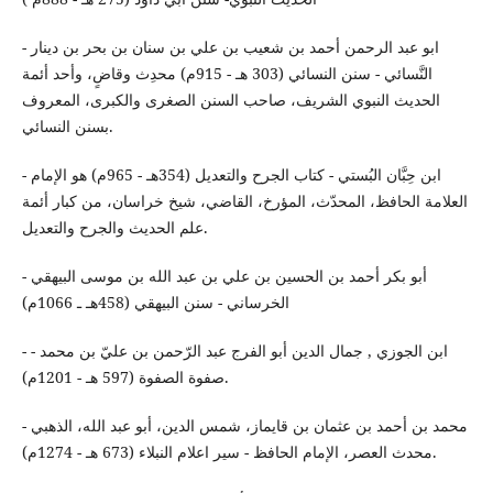
- ابو عبد الرحمن أحمد بن شعيب بن علي بن سنان بن بحر بن دينار
النَّسائي - سنن النسائي (303 هـ - 915م) محدِث وقاضٍ، وأحد أئمة
الحديث النبوي الشريف، صاحب السنن الصغرى والكبرى، المعروف
بسنن النسائي.
- ابن حِبَّان البُستي - كتاب الجرح والتعديل (354هـ - 965م) هو الإمام
العلامة الحافظ، المحدّث، المؤرخ، القاضي، شيخ خراسان، من كبار أئمة
علم الحديث والجرح والتعديل.
- أبو بكر أحمد بن الحسين بن علي بن عبد الله بن موسى البيهقي
الخرساني - سنن البيهقي (458هـ ـ 1066م)
- ابن الجوزي , جمال الدين أبو الفرج عبد الرّحمن بن عليّ بن محمد -
صفوة الصفوة (597 هـ - 1201م).
- محمد بن أحمد بن عثمان بن قايماز، شمس الدين، أبو عبد الله، الذهبي
محدث العصر، الإمام الحافظ - سير اعلام النبلاء (673 هـ - 1274م).