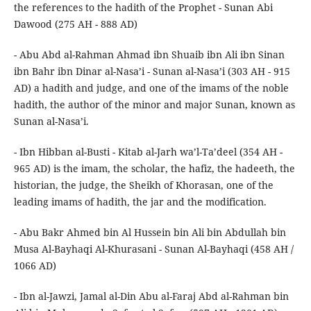
the references to the hadith of the Prophet - Sunan Abi
Dawood (275 AH - 888 AD)
- Abu Abd al-Rahman Ahmad ibn Shuaib ibn Ali ibn Sinan
ibn Bahr ibn Dinar al-Nasa’i - Sunan al-Nasa’i (303 AH - 915
AD) a hadith and judge, and one of the imams of the noble
hadith, the author of the minor and major Sunan, known as
Sunan al-Nasa’i.
- Ibn Hibban al-Busti - Kitab al-Jarh wa’l-Ta’deel (354 AH -
965 AD) is the imam, the scholar, the hafiz, the hadeeth, the
historian, the judge, the Sheikh of Khorasan, one of the
leading imams of hadith, the jar and the modification.
- Abu Bakr Ahmed bin Al Hussein bin Ali bin Abdullah bin
Musa Al-Bayhaqi Al-Khurasani - Sunan Al-Bayhaqi (458 AH /
1066 AD)
- Ibn al-Jawzi, Jamal al-Din Abu al-Faraj Abd al-Rahman bin