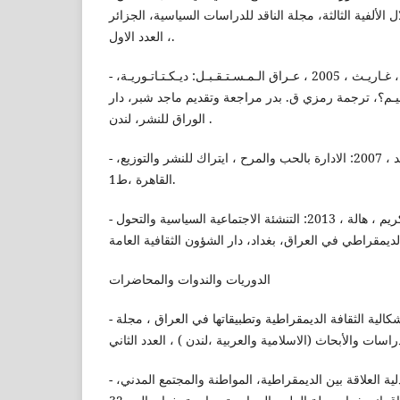
 الألفية الثالثة، مجلة الناقد للدراسات السياسية، الجزائر
، العدد الاول.
- أنـدرسـن ، لـيـام و ستانسفيلد ، غـاريـث ، 2005 ، عـراق الـمـسـتـقـبـل: ديـكـتـاتـوريـة،
سـيـم؟، ترجمة رمزي ق. بدر مراجعة وتقديم ماجد شبر، دار
الوراق للنشر، لندن .
- ابو النصر ، مدحت محمد ، 2007: الادارة بالحب والمرح ، ايتراك للنشر والتوزيع،
القاهرة ،ط1.
- البكري ، ياسين ، كريم ، هالة ، 2013: التنشئة الاجتماعية السياسية والتحول
الدوريات والندوات والمحاضرات
- الحيدري ، ابراهيم ، 2000 : إشكالية الثقافة الديمقراطية وتطبيقاتها في العراق ، مجلة
- هندي ، امل ، شباط 2006: جدلية العلاقة بين الديمقراطية، المواطنة والمجتمع المدني،