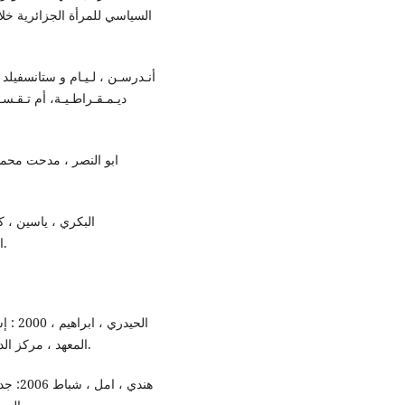
السياسي للمرأة الجزائرية خلال
ديـمـقـراطـيـة، أم تـقـ
الديمقراطي في العراق، بغداد، دار الشؤون الثقافية العامة.
المعهد ، مركز الدراسات والأبحاث (الاسلامية والعربية ،لندن ) ، العدد الثاني.