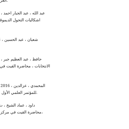
العراق انموذجا، مجلة العلوم السياسية ،جامعة بغداد، العدد32.
اشكاليات التحول الديموق
الانتخابات ، محاضرة القيت في
للمؤتمر العلمي الأول لجامعة كربلاء المقدسة حول الاعتدال في الدين والسياسة.
،محاضرة القيت في مركز ع