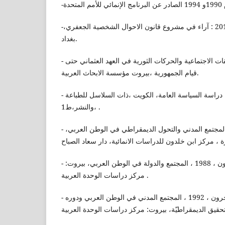
-جمعية الامل العراقية ، 2015 : آراء في مشروع قانون الاحوال الشخصية الجعفري،
بغداد.
- بطاطو ، حنا ، 1990 : الطبقات الاجتماعية والحركات الثورية في العهد العثماني حتى
قيام الجمهورية ،بيروت مؤسسة الابحاث العربية.
- عبد القوي ، خيري ، 1989 : دراسة السياسة العامة، الكويت ،ذات السلاسل للطباعة
والنشر،ط1، .
- ابراهيم، سعد الدين ، 1992 : المجتمع المدني والتحول الديمقراطي في الوطن العربي،
- إبراهيم ، سعد الدين وآخرون ، 1988 ، المجتمع والدولة في الوطن العربي، بيروت:
مركز دراسات الوحدة العربية .
- العلوي ، سعيد بن سعيد وآخرون ، 1992 ، المجتمع المدني في الوطن العربي ودوره