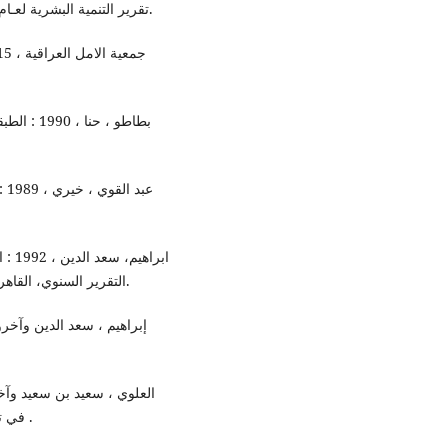
-تقرير التنمية البشرية لعـام 1990و 1994 الصادر عن البرنامج الإنمائي للأمم المتحدة.
التقرير السنوي، القاهرة ، مركز ابن خلدون للدراسات الانمائية، دار سعاد الصباح.
في تحقيق الديمقراطيّة، بيروت: مركز دراسات الوحدة العربية .