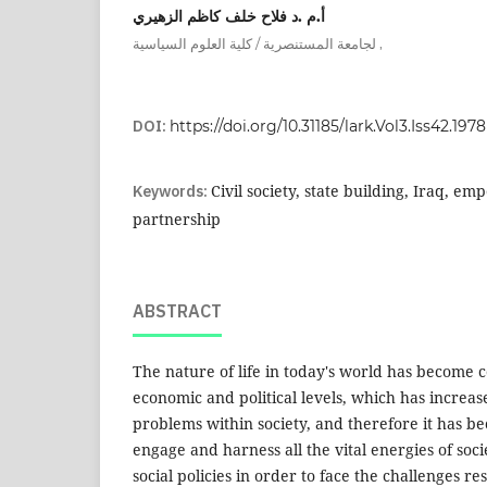
أ.م .د فلاح خلف كاظم الزهيري
,
لجامعة المستنصرية / كلية العلوم السياسية
DOI:
https://doi.org/10.31185/lark.Vol3.Iss42.1978
Keywords:
Civil society, state building, Iraq, e
partnership
ABSTRACT
The nature of life in today's world has become c
economic and political levels, which has increas
problems within society, and therefore it has b
engage and harness all the vital energies of soc
social policies in order to face the challenges re