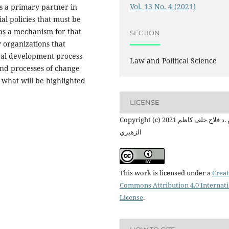
Vol. 13 No. 4 (2021)
as a primary partner in
al policies that must be
as a mechanism for that
SECTION
y organizations that
tical development process
Law and Political Science
and processes of change
s what will be highlighted
LICENSE
Copyright (c) 2021 أ.م .د فلاح خلف كاظم
الزهيري
This work is licensed under a
Creat
Commons Attribution 4.0 Internat
License
.