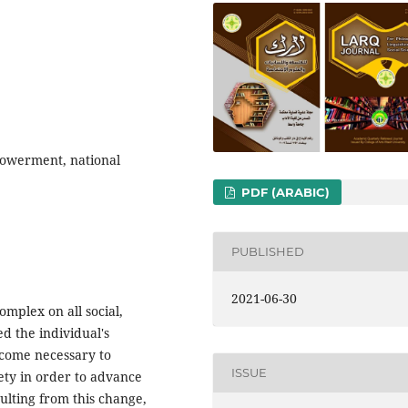
mpowerment, national
PDF (ARABIC)
PUBLISHED
2021-06-30
omplex on all social,
ed the individual's
ecome necessary to
ISSUE
iety in order to advance
sulting from this change,