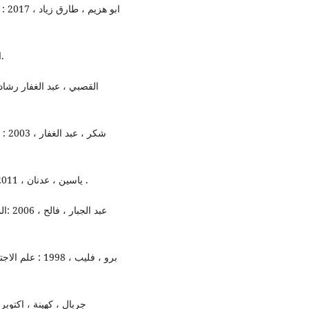
- الهلالي ، عبد الرزاق ، 5/ تموز/ 1956 : معجم العراق، ج2.
- ياسين ، عدنان ، 2011 ، المجتمع العراقي وديناميات التغيير، دار الحكمة، بغداد .