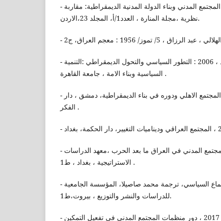
- ابو هزيم ، طارق زياد ، 2017 : المجتمع المدني وبناء الدولة المدنية الديمقراطية: مقاربة
نظرية ،مجلة المنارة ، العدد1/أ، المجلد 23،الاردن.
- القصبي ، عبد الغفار رشاد ، 2006 : التطور السياسي والتحول الديمقراطي :التنمية
السياسية وبناء الامة ، جامعة القاهرة .
- شكر ، عبد الغفار ، 2003 : المجتمع الاهلي ودوره في بناء الديمقراطية، دمشق ، دار
الفكر .
- عبد الجبار ، فالح ، 2006 :المجتمع المدني في العراق ما بعد الحرب ،معهد الدراسات
الاستراتيجية ، بغداد ، ط1 .
- برو ، فليب ، 1998 : علم الاجتماع السياسي، ترجمة محمد صاصيلا، المؤسسة الجامعية
للدراسات والنشر والتوزيع ، بيروت،ط1.
- جربال ، كهينة ، اكتوبر 2017 ، دور منظمات المجتمع المدني في تفعيل التمكين