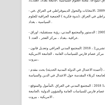
- عبد الله ، عبد الجبار احمد ، 2009 ،الانتخابات والتحول الديموقراطي في العراق ،في
راطي في العراق ،(ندوة فكرية ) الجمعية العراقية للعلوم
السياسية ، بغداد .
- شعبان ، عبد الحسين ، 2005 : الدستور والمجتمع المدني، رؤية مستقبلية، اوراق
عراقية ،بغداد ، مركز الفجر ، العدد 1.
- حافظ ، عبد العظيم جبر ، تشرين2 ، 2018 :المجتمع المدني العراقي وتعديل قانون
 مركز عصام فارس للسياسات العامة ، الجامعة الامريكية
،بيروت.
- المحمدي ، عزالدين ، 2016 ، (أعمدة الاعتدال في الدولة المدنية الحديثة) بحث مقدم
- داود ، عماد الشيخ ، ت1 2018 : المجتمع المدني في العراق ،المأمول والمتوقع
صام فارس للسياسات العامة والشؤون الدولية ،الجامعة
الامريكية ، بيروت .