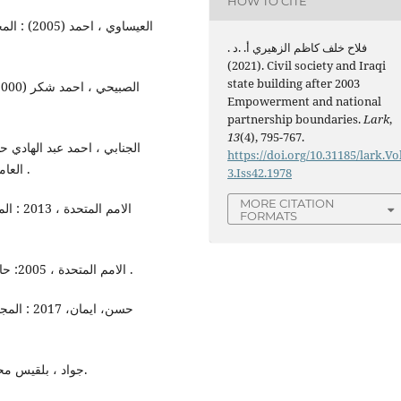
HOW TO CITE
فلاح خلف كاظم الزهيري أ. .د .
(2021). Civil society and Iraqi
state building after 2003
Empowerment and national
partnership boundaries.
Lark
,
13
(4), 795-767.
https://doi.org/10.31185/lark.Vo
العامة (دراسة نظرية ) ،جامعة النهرين ، كلية العلوم السياسية .
3.Iss42.1978
MORE CITATION
FORMATS
- الامم المتحدة ، 2005: حالة سكان العالم، نيويورك، صندوق الامم المتحدة للسكان .
- جواد ، بلقيس محمد ، 2004 : مؤسسات المجتمع المدني، دار البلاغ، بغداد.