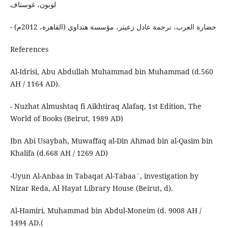
لوبون، غوستاف
- حضارة العرب، ترجمة عادل زعيتر، مؤسسة هنداوي (القاهرة، 2012م)
References
Al-Idrisi, Abu Abdullah Muhammad bin Muhammad (d.560
AH / 1164 AD).
- Nuzhat Almushtaq fi Aikhtiraq Alafaq, 1st Edition, The
World of Books (Beirut, 1989 AD)
Ibn Abi Usaybah, Muwaffaq al-Din Ahmad bin al-Qasim bin
Khalifa (d.668 AH / 1269 AD)
-Uyun Al-Anbaa in Tabaqat Al-Tabaa`, investigation by
Nizar Reda, Al Hayat Library House (Beirut, d).
Al-Hamiri, Muhammad bin Abdul-Moneim (d. 9008 AH /
1494 AD.(