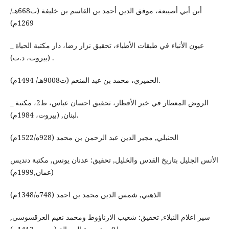
أبن أبي أصيبعة، موفق الدين أحمد بن القاسم بن خليفة (ت668هـ/
1269م)
_ عيون الأنباء في طبقات الأطباء، تحقيق نزار رضا، دار مكتبة الحياة
(بيروت، د.ت) .
الحميري، محمد بن عبد المنعم (ت9008هـ/ 1494م).
_ الروض المعطار في خبر الأقطار، تحقيق احسان عباس، ط2، مكتبة
لبنان, (بيروت، 1984م).
الحنبلي, مجير الدين عبد الرحمن بن محمد (928ه/1522م)
الأنس الجليل بتاريخ القدس والخليل, تحقيق: عدنان يونس, مكتبة دنديس
(عمان,1999م)
الذهبي, شمس الدين محمد بن احمد (748ه/1348م)
سير اعلام النبلاء, تحقيق: شعيب الارناؤوط ومحمد نعيم العرقسوسي,