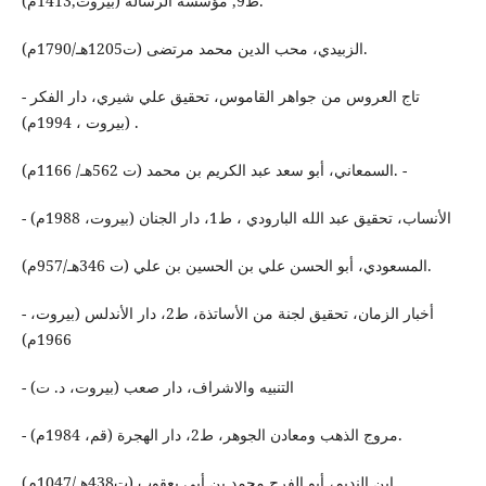
ط9, مؤسسة الرسالة (بيروت,1413م).
الزبيدي، محب الدين محمد مرتضى (ت1205هـ/1790م).
- تاج العروس من جواهر القاموس، تحقيق علي شيري، دار الفكر
(بيروت ، 1994م) .
السمعاني، أبو سعد عبد الكريم بن محمد (ت 562هـ/ 1166م). -
- الأنساب، تحقيق عبد الله البارودي ، ط1، دار الجنان (بيروت، 1988م)
المسعودي، أبو الحسن علي بن الحسين بن علي (ت 346هـ/957م).
- أخبار الزمان، تحقيق لجنة من الأساتذة، ط2، دار الأندلس (بيروت،
1966م)
- التنبيه والاشراف، دار صعب (بيروت، د. ت)
- مروج الذهب ومعادن الجوهر، ط2، دار الهجرة (قم، 1984م).
ابن النديم، أبو الفرج محمد بن أبي يعقوب (ت438هـ/1047م).