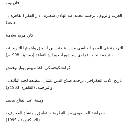
فازيليف
- العرب والروم ، ترجمة محمد عبد الهادي شعيرة ، دار الفكر (القاهرة ،
د .ت)
كار, مريم سلامة
- الترجمة في العصر العباسي مدرسة حنين بن اسحق واهميتها التاريخية
، ترجمة نجيب غزاوي , منشورات وزارة الثقافة (دمشق، 1998م)
كراتشكوفسكي، اغناطيوس يوليانوفتش:
- تاريخ الأدب الجغرافي، ترجمة صلاح الدين عثمان، مطبعة لجنة التأليف
والترجمة، (القاهرة- 1963م).
وهيبة، عبد الفتاح محمد
- جغرافية المسعودي بين النظرية والتطبيق , منشأة المعارف
(الاسكندرية ، 1995)