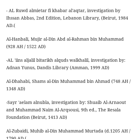
- AL Ruwd almietar fi khabar al'aqtar, investigation by
Ihssan Abbas, 2nd Edition, Lebanon Library, (Beirut, 1984
AD.(
Al-Hanbali, Mujir al-Din Abd al-Rahman bin Muhammad
(928 AH / 1522 AD)
-AL 'iins aljalil bitarikh alquds walkhalil, investigation by:
Adnan Yunus, Dandis Library (Amman, 1999 AD)
Al-Dhahabi, Shams al-Din Muhammad bin Ahmad (748 AH /
1348 AD)
-Sayr 'aelam alnubla, investigation by: Shuaib Al-Arnaout
and Muhammad Naim Al-Arqsousi, 9th ed., The Resala
Foundation (Beirut, 1413 AD)
Al-Zubaidi, Muhib al-Din Muhammad Murtada (d.1205 AH /
1790 AD.(