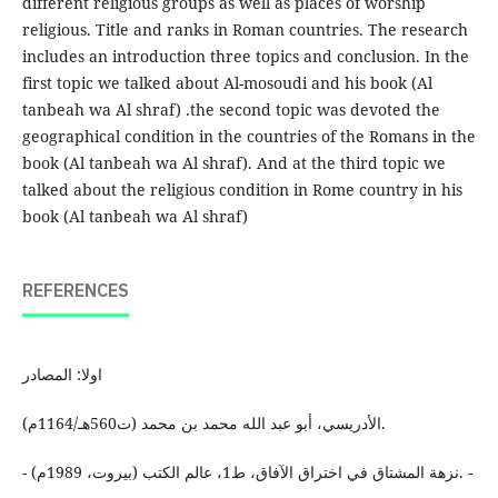
different religious groups as well as places of worship
religious. Title and ranks in Roman countries. The research
includes an introduction three topics and conclusion. In the
first topic we talked about Al-mosoudi and his book (Al
tanbeah wa Al shraf) .the second topic was devoted the
geographical condition in the countries of the Romans in the
book (Al tanbeah wa Al shraf). And at the third topic we
talked about the religious condition in Rome country in his
book (Al tanbeah wa Al shraf)
REFERENCES
اولا: المصادر
الأدريسي، أبو عبد الله محمد بن محمد (ت560هـ/1164م).
- نزهة المشتاق في اختراق الآفاق، ط1، عالم الكتب (بيروت، 1989م). -