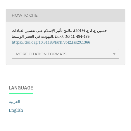
HOW TO CITE
حسين ع. ا. ع. (2019). ملامح تأثير الإسلام على تفسير العبادات
اليهودية في العصر الوسيط.
Lark
,
10
(1), 484-489.
https://doi.org/10.31185/lark.Vol2.Iss29.1366
MORE CITATION FORMATS
LANGUAGE
العربية
English