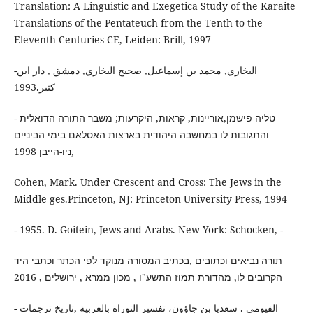
Translation: A Linguistic and Exegetica Study of the Karaite
Translations of the Pentateuch from the Tenth to the
Eleventh Centuries CE, Leiden: Brill, 1997
-البخاري, محمد بن إسماعيل, صحيح البخاري, دمشق , دار ابن
كثير.1993
- טליה פישמן,אוריינות, קראות, היקרעות; משבר התורה הדואלית
והתגובות לו במחשבה היהודית בארצות האסלאם בימי הביניים
,ניו-הייבן 1998
Cohen, Mark. Under Crescent and Cross: The Jews in the
Middle ges.Princeton, NJ: Princeton University Press, 1994
- 1955. D. Goitein, Jews and Arabs. New York: Schocken, -
תורה נביאים וכתובים ,בכתיב המסורה מנוקד לפי הכתר וכתבי היד
הקרובים לו, מהדורת תמוז התשע"ו , מכון ממרא , ירושלים , 2016
- الفيومي . سعديا بن جاؤون، تفسير التوراة بالعربية ,تاريخ ترجمات