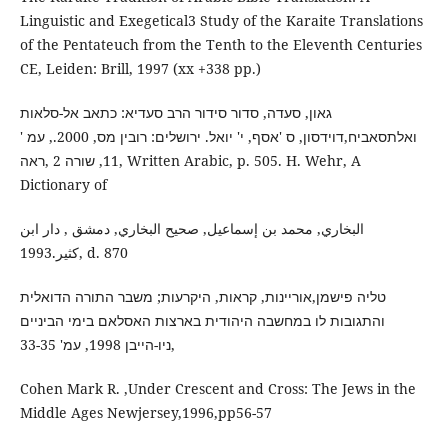
Linguistic and Exegetical3 Study of the Karaite Translations
of the Pentateuch from the Tenth to the Eleventh Centuries
CE, Leiden: Brill, 1997 (xx +338 pp.)
גאון, סעדה, סדור סידור הרב סעדיא: כתאב אל-סלאות
ואלתסאביח,דוידסון, ס 'אסף, י' יואל. ירושלים: רובין מס, 2000., עמ '
11, שורה 2 ,ראה, Written Arabic, p. 505. H. Wehr, A
Dictionary of
البخاري, محمد بن إسماعيل, صحيح البخاري, دمشق , دار ابن
كثير.1993, d. 870
טליה פישמן,אוריינות, קראות, היקרעות; משבר התורה הדואלית
והתגובות לו במחשבה היהודית בארצות האסלאם בימי הביניים
,ניו-הייבן 1998, עמ' 33-35
Cohen Mark R. ,Under Crescent and Cross: The Jews in the
Middle Ages Newjersey,1996,pp56-57