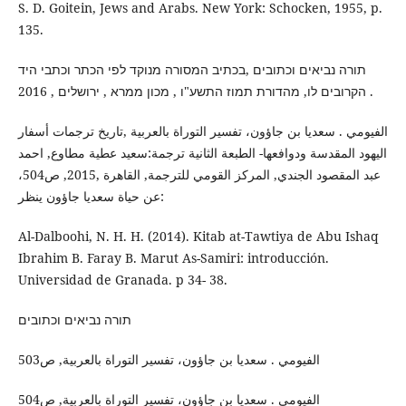
S. D. Goitein, Jews and Arabs. New York: Schocken, 1955, p.
135.
תורה נביאים וכתובים ,בכתיב המסורה מנוקד לפי הכתר וכתבי היד
הקרובים לו, מהדורת תמוז התשע"ו , מכון ממרא , ירושלים , 2016 .
الفيومي . سعديا بن جاؤون، تفسير التوراة بالعربية ,تاريخ ترجمات أسفار
اليهود المقدسة ودوافعها- الطبعة الثانية ترجمة:سعيد عطية مطاوع, احمد
عبد المقصود الجندي, المركز القومي للترجمة, القاهرة ,2015, ص504،
عن حياة سعديا جاؤون ينظر:
Al-Dalboohi, N. H. H. (2014). Kitab at-Tawtiya de Abu Ishaq
Ibrahim B. Faray B. Marut As-Samiri: introducción.
Universidad de Granada.‏ p 34- 38.
תורה נביאים וכתובים
الفيومي . سعديا بن جاؤون، تفسير التوراة بالعربية, ص503
الفيومي . سعديا بن جاؤون، تفسير التوراة بالعربية, ص504