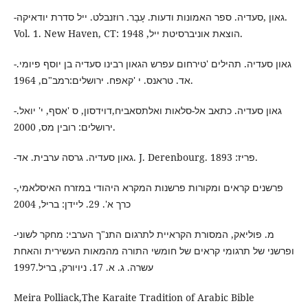
-גאון ,סעדיה. ספר האמונות ודעות. עָבָר. רוזנבלט. ייל סדרת יודאיקה.
Vol. 1. New Haven, CT: הוצאת אוניברסיטת ייל, 1948.
-גאון סעדיה. תהילים 'טירחום עפרש הגאון רבינו סעדיה בן יוסף פיומי.
אד. טראנס. י 'קאפח. ירושלים:רמב"ם, 1964.
-גאון סעדיה. כתאב אל-סלאות ואלתסאביח,דוידסון, ס 'אסף, י' יואל.
ירושלים: רובין מס, 2000.
-גאון סעדיה. גרסה ערבית. אד. J. Derenbourg. פריז: 1893.
-פרשנים קראים ומקורות פרשנות המקרא היהודי במזרח האיסלאמי,
כרך א'. 29. ליידן: בריל, 2004
-מ. פוליאק, המסורת הקראיית לתרגום התנ"ך הערבי: מחקר לשוני
ופרשני של תרגומי קראים של חומשי התורה מהמאות העשירית והאחת
עשרה. ג. א. 17. ניויורק, בריל.1997
Meira Polliack,The Karaite Tradition of Arabic Bible