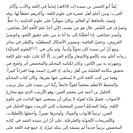
يُعَدُّ أبو الحسن بن سيده (ت 458هـ) إماماً في اللغة والأدب وأيّام
العرب، ومن أعلم أهل عصره في علوم اللغة، وأكثرهم حفظاً لها، وقد
وُصِفَ بالحافظ أو العالم، وكانَ متوفّراً على علوم الحكمة، ذا حظٍّ
وتصرّف في الشّعر، قال هو عن نفسه: (إنّي أجدُ علمَ اللّغةِ أقلّ بضائعي،
وأيسرَ صنائعي، إذا أضَفْتُهُ إلى ما أنا به من علم حقيق النّحو، وحُوشيّ
العروض، وخفيّ القافية، وتصوير الأشكال المنطقيّة، والنّظر في سائر
(
[i]
)
. ومع أنّ ابن سيده كان نحويّاً وأديباً، ولم يكن في
العلوم الجدليّة)
زمانه أعلم منه بالنّحو والأشعار وأيّام العرب، إلّا أنّهُ غلبَ عليه علم اللغة
وشهرته به بين النّاس، وكان لكتابيه المحكم والمخصص أثر واضح في
تحقيق مكانته العلميّة بين أهل زمانهِ، إذ اقترنَ اسمه بهما اقتراناً كبيراً،
وهما من كتب اللغة التي لا يُستغنى عنها بغيرها، وكان كتاب المحكم
والمحيط الأعظم معجماً لغويّاً جامعاً رتَّبَهُ ابن سيده على مثل ترتيب
الخليل بن أحمد في معجم العين، وهو التَّرتيب الذي يتبع مخارج
الأصوات، فضمَّ مادّة لغويّة لا يمكن أن يستغني عنها الباحث في علوم
اللغة، ويُعَدّ المحكمُ أحسنَ المعجمات التي التزمت منهج الخليل في
العين، ترتيباً للأبواب والموادّ، وأوجزها تعبيراً، وأحفلها بالتّعليلات،
والتّخريجات النّحويّة والصّرفيّة، على أنّ ابن سيده اعتمد في كتابه
المخصص ترتيباً جديداً لم يسبقه إلى مثله غيرُهُ، إذ جمع فيه اللغة على