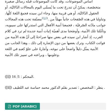
أساس الموضوعات، وقد كانت الموضوعات قبله رسائل صغيرة
متخصًصة، يمكنُ أن تندرجَ تحت ما يُسمَّى اليوم بالمجالات الدّلاليّة، أو
الحقول الدّلاليّة، أو هي قريبة منها، وجاء ابن سيده فجمعَ اللغةَ كلّها،
(
[ii]
)
. وتناولنا في هذه الصّفحات جانباً مهمّاً من
مصنّفة تحت هذه المجالات
جوانب مادّته الصّرفيّة ، فجمعنا أبنية الأفعال التي استدركها على سيبويه،
وتأمَّلنا تلك الأبنية، وأوضَحنا مدى أهميّة إثبات أبنية جديدة لم ترد في كلام
العرب، إذ أشار ابن سيده في بعض منها صراحةً إلى أنّ هذه الأبنية من
فوائت الكتاب، وترك بعضها من دون الإشارة إلى ذلك ، وهذا الجانب من
الأبنية يمثّل دليلاً واضحاً على نبوغه، وأمَارةً على علوّ كعبهِ في اللغة
وعلومها ، وبراعته في تمييز تلك الأبنية.
([i]) المحكم : 1/ 16.
([ii]) ينظر : المخصص : تصدير بقلم الدكتور محمد حماسة عبد اللطيف .
PDF (ARABIC)