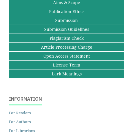
Aims & Scope
Publication Ethics
Submission
Submission Guidelines
Plagiarism Check
Article Processing Charge
Open Access Statement
License Term
Lark Meanings
INFORMATION
For Readers
For Authors
For Librarians