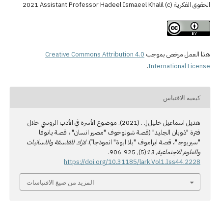
c
خص بموجب
Creative Commons Attribution 4.0
.
Interna
باس
هديل اسماعيل خليل إ. . (2021). موضوع الأسرة في الأدب الروسي خلال
 الجليد" (قصة شولوخوف "مصير انسان" ، قصة بانوفا
صة ابراموف "بلا ابوة" انموذجا ً).
لارك للفلسفة واللسانيات
ماعية
,
13
(5), 925-906.
https://doi.org/10.31185/lark.Vol1.
المزيد من صيغ الاقتباسات