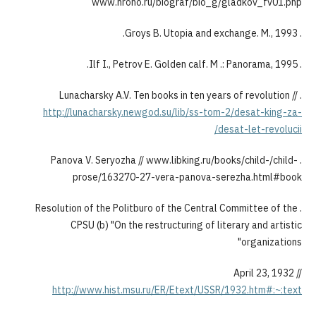
www.hrono.ru/biograf/bio_g/glad
http://lunacharsky.newgod.su/lib/ss-tom-2/d
desat-
. Panova V. Seryozha // www.libking.ru/books/
prose/163270-27-vera-panova-serezh
. Resolution of the Politburo of the Central Comm
CPSU (b) "On the restructuring of literar
o
Apr
http://www.hist.msu.ru/ER/Etext/USSR/1932