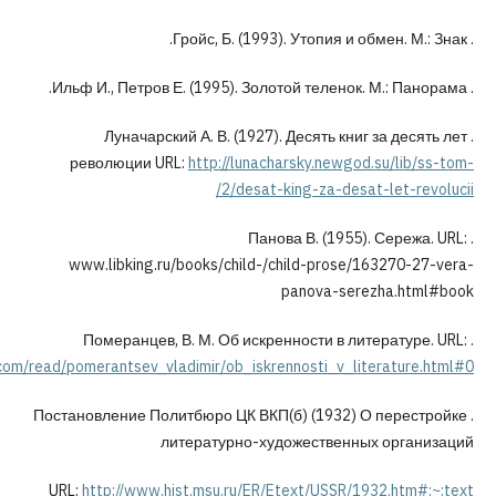
. Луначарский А. В. (1927). Десять книг з
революции URL:
http://lunacharsky.newgod.s
2/desat-king-za-desat-l
. Панова В. (1955). 
www.libking.ru/books/child-/child-prose/163
panova-serezh
https://royallib.com/read/pomerantsev_vladimir/ob_iskrennosti_v_lite
. Постановление Политбюро ЦК ВКП(б) (1932) О 
литературно-художественных 
URL:
http://www.hist.msu.ru/ER/Etext/USSR/1932