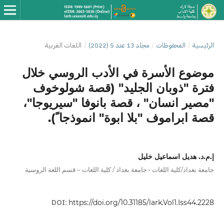
فوظات
/
مجلد 13 عدد 5 (2022)
/
اللغات الغربية
لأسرة في الأدب الروسي خلال
وبان الجليد" (قصة شولوخوف
سان" ، قصة بانوفا "سيريوجا"،
وف "بلا ابوة" انموذجا ً).
سماعيل خليل
،
ة اللغات
جامعة بغداد / كلية اللغات – قسم اللغة الروسية
DOI:
https://doi.org/10.31185/lark.Vo