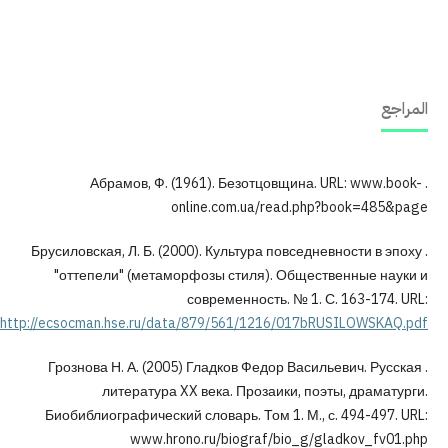
. Абрамов, Ф. (1961). Безотцовщина. URL
online.com.ua/read.php?b
. Брусиловская, Л. Б. (2000). Культура повседневн
"оттепели" (метаморфозы стиля). Обществен
современность. № 1. С. 1
http://ecsocman.hse.ru/data/879/561/1216/017bRUS
. Грознова Н. А. (2005) Гладков Федор Василье
литература XX века. Прозаики, поэты,
Биобиблиографический словарь. Том 1. М., с. 4
www.hrono.ru/biograf/bio_g/glad