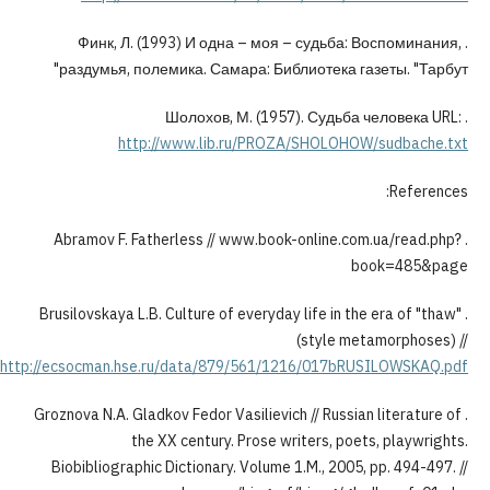
. Финк, Л. (1993) И одна – моя – судьба: В
раздумья, полемика. Самара: Библиотека газе
http://www.lib.ru/PROZA/SHOLOHOW/
. Abramov F. Fatherless // www.book-online.com.
boo
. Brusilovskaya L.B. Culture of everyday life in the 
(style meta
http://ecsocman.hse.ru/data/879/561/1216/017bRUS
. Groznova N.A. Gladkov Fedor Vasilievich // Russian 
the XX century. Prose writers, poets,
Biobibliographic Dictionary. Volume 1.M., 2005, p