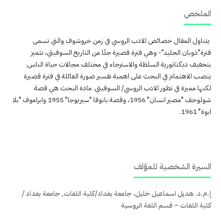
 خصائص الادب الروسي في زمن خروشوف والتي تسمى
يد"- وهي فترة قصيرة جدًا من التاريخ السوفيتي، تتميز
رية السلطة والاسترخاء في مختلف مجالات حياة الناس.
في البحث على اهمية تفسير صورة العائلة في فترة قصيرة
 تطور الادب الروسي/ السوفيتي. مادة البحث هي قصة
شولوخف "مصير انسان" 1956، وقصة بانوفا "سيريوجا" 1955 وابراموف "بلا
صية للمؤلف
ماعيل خليل، جامعة بغداد/كلية اللغات, جامعة بغداد /
قسم اللغة الروسية