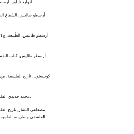
- أدوارد تايلور, أرسطو, ترجمة: عزت قرني, دار الطّليعة, ط1, (بيروت 1992).
- محمد جديدي الفلسفة الإغريقية, منشورات الاختلاف, ط1, (الجزائر 2009).
الفلسفي ونظرياته العلمية, ا,