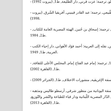
- أرسطو طاليس, السّماع الطّبيعي, ترجمة: عبد القادر قينيني, أفريقيا الشّرق, (بيروت
1998).
- أرسطو طاليس, الطّبيعة, ج1, ترجمة: إسحاق بن حُنين, الهيئة المصرية العامة للكتاب,
ط2, 1984.
- أرسطو طاليس, كتاب النفس, نقله إلى العربية: أحمد فؤاد الأهواني, دار إحياء الكتب
العربية, ط1, 1949.
- كوبلستون, تاريخ الفلسفة, مج1, ترجمة: إمام عبد الفتاح إمام, المجلس الأعلى للثقافة,
ط1, (القاهرة 2002).
- مصطفى النشار, تاريخ الفلسفة اليونانية من منظور شرقي, أرسطو طاليس ومذهبه
لدّار المصرية اللّبنانية ودار قباء للطباعة والنّشر والتّوزيع
ط1, (القاهرة 2013).