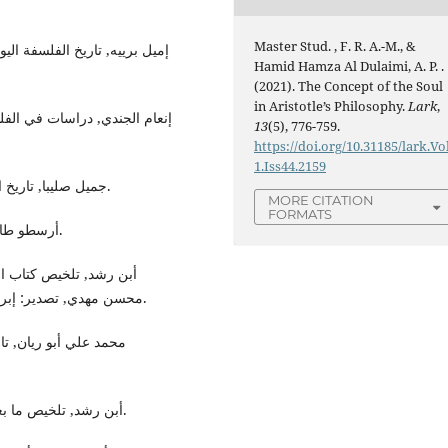
Master Stud. , F. R. A.-M., &
Hamid Hamza Al Dulaimi, A. P. .
(2021). The Concept of the Soul
in Aristotle’s Philosophy.
Lark
,
13
(5), 776-759.
https://doi.org/10.31185/lark.Vo
1.Iss44.2159
- جميل صليبا, تاريخ الفلسفة العربية, دار الكتاب اللّبناني, ط2, (بيروت 1973).
MORE CITATION
FORMATS
- أرسطو طاليس, ما بعد الطّبيعة, دار ذو الفقار, ط1, (اللّاذقية 2008).
محسن مهدي, تصدير: إبراهيم مدكور, الهيئة المصرية العامة للكتاب (القاهرة 1994).
- أبن رشد, تلخيص ما بعد الطّبيعة لأرسطو, تحقيق: عثمان أمين, (القاهرة 1958).