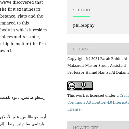
 we've discovered that
The first examines its
SECTION
ubstance. Plato and the
ompared to this
philosophy
body in which it resides.
ophers and Aristotle,
nship to matter (the first
LICENSE
power).
Copyright (c) 2021 Farah Rahim Al-
Maksousi Master Stud. , Assistant
Professor Hamid Hamza Al Dulaim
This work is licensed under a
Creat
Commons Attribution 4.0 Internat
License
.
بارتلمي سانتهلير, ونقله إلى
HOW TO CITE