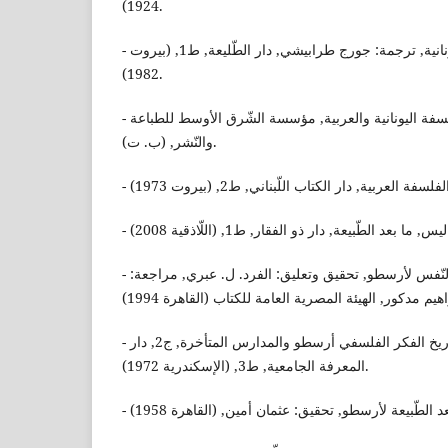
1924).
- إميل برييه, تاريخ الفلسفة اليونانية, ترجمة: جورج طرابيشي, دار الطّليعة, ط1, (بيروت
1982).
- إنعام الجندي, دراسات في الفلسفة اليونانية والعربية, مؤسسة الشّرق الأوسط للطباعة
والنّشر, (ب. ت).
- أبن رشد, تلخيص كتاب النّفس لأرسطو, تحقيق وتعليق: الفرد. ل. عبري, مراجعة:
- محمد علي أبو ريان, تاريخ الفكر الفلسفي أرسطو والمدارس المتأخرة, ج2, دار
المعرفة الجامعية, ط3, (الإسكندرية 1972).