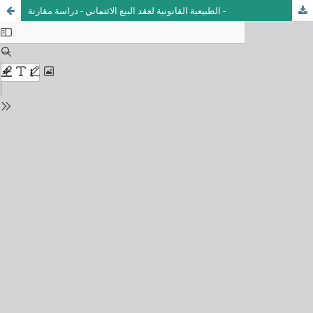
الطبيعية القانونية لعقد البيع الائتماني - دراسة مقارنة -