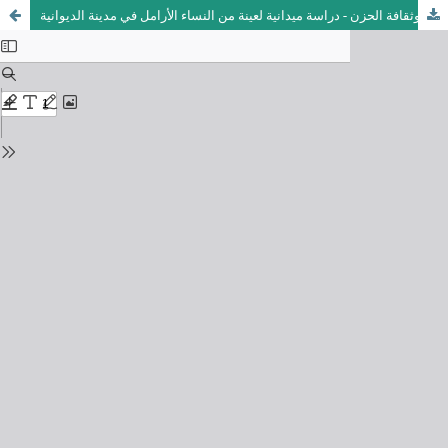
المرأة العراقية وثقافة الحزن - دراسة ميدانية لعينة من النساء الأرامل في مدينة الديوانية