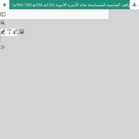
المواقف العباسية المتسامحة تجاه الأسرة الأموية (132هـ-334هـ/749-945م)