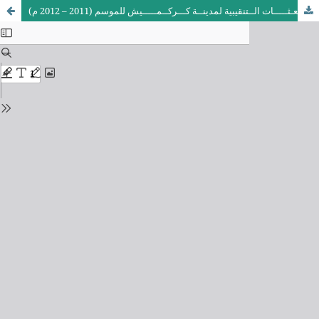
البعـثـــــات الــتنقيبية لمدينــة كـــركــمـــــيش للموسم (2011 – 2012 م)