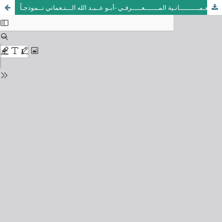
تراث النعـمــــــــــانـية المـــــــعـــــرفـي -أبـو عــبـد الله الـــنـعماني نــموذجـاً -